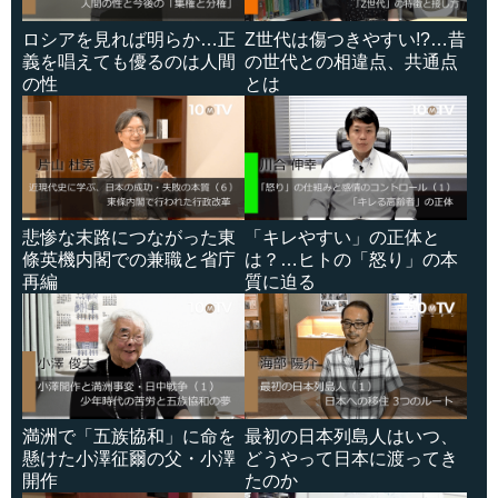
ロシアを見れば明らか…正
Z世代は傷つきやすい!?…昔
義を唱えても優るのは人間
の世代との相違点、共通点
の性
とは
悲惨な末路につながった東
「キレやすい」の正体と
條英機内閣での兼職と省庁
は？…ヒトの「怒り」の本
再編
質に迫る
満洲で「五族協和」に命を
最初の日本列島人はいつ、
懸けた小澤征爾の父・小澤
どうやって日本に渡ってき
開作
たのか