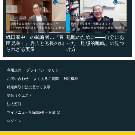
織田家中一の武略者…『豊
熟睡のために――自分にあ
臣兄弟！』秀吉と秀長の知
った「理想的睡眠」の見つ
られざる実像
け方
利用規約
プライバシーポリシー
お問い合わせ
よくあるご質問
対応機種
特定商取引法に基づく表示
講師リクエスト
法人窓口
マイメニュー削除(spモード決済)
ログイン