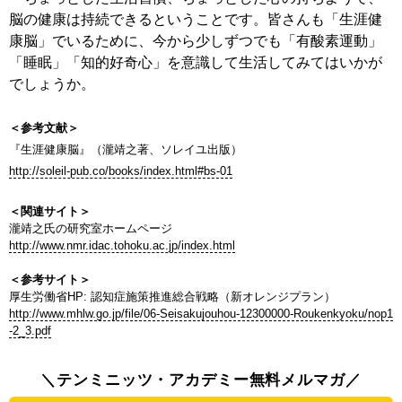
脳の健康は持続できるということです。皆さんも「生涯健
康脳」でいるために、今から少しずつでも「有酸素運動」
「睡眠」「知的好奇心」を意識して生活してみてはいかが
でしょうか。
＜参考文献＞
『生涯健康脳』（瀧靖之著、ソレイユ出版）
http://soleil-pub.co/books/index.html#bs-01
＜関連サイト＞
瀧靖之氏の研究室ホームページ
http://www.nmr.idac.tohoku.ac.jp/index.html
＜参考サイト＞
厚生労働省HP: 認知症施策推進総合戦略（新オレンジプラン）
http://www.mhlw.go.jp/file/06-Seisakujouhou-12300000-Roukenkyoku/nop1
-2_3.pdf
＼テンミニッツ・アカデミー無料メルマガ／