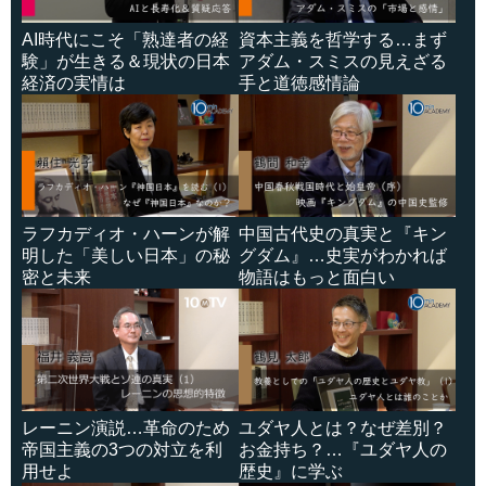
AI時代にこそ「熟達者の経
資本主義を哲学する…まず
験」が生きる＆現状の日本
アダム・スミスの見えざる
経済の実情は
手と道徳感情論
ラフカディオ・ハーンが解
中国古代史の真実と『キン
明した「美しい日本」の秘
グダム』…史実がわかれば
密と未来
物語はもっと面白い
レーニン演説…革命のため
ユダヤ人とは？なぜ差別？
帝国主義の3つの対立を利
お金持ち？…『ユダヤ人の
用せよ
歴史』に学ぶ