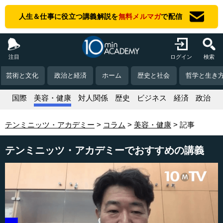
人生＆仕事に役立つ講義解説を
無料メルマガ
で配信
注目
ログイン
検索
芸術と文化
政治と経済
ホーム
歴史と社会
哲学と生き
活
国際
美容・健康
対人関係
歴史
ビジネス
経済
政治
テンミニッツ・アカデミー
コラム
美容・健康
記事
テンミニッツ・アカデミーでおすすめの講義