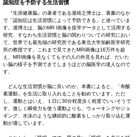
認知症を予防する生活習慣
『生涯健康脳』の著者である瀧靖之博士は、著書のなか
で「認知症は生活習慣によって予防できる」と述べていま
す。瀧博士は、脳のMR I画像を疫学データとして活用する
研究、すなわち生活習慣と脳の関わりついての研究におい
て、世界でも最先端の研究所である東北大学加齢医学研究
所の教授です。これまで見てきたMRI画像は16万件を超
え、MRI画像を見なくてもその人の外見を見れば、だいた
い脳の様子を予測できてしまうほどの脳医学の達人なので
す。
どんな生活習慣が脳に良いのか。本書によると、「有酸
素運動」を生活に取り入れることを勧めています。ただ
し、運動とはいえ、１日に30分程度歩く程度でいいそうで
す。激しく瞬発力を使う運動よりも、ウォーキングやジョ
ギング、水泳のような継続的に酸素をしっかり取り込む運
動が適しています。