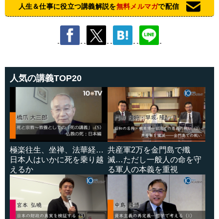
人生＆仕事に役立つ講義解説を
無料メルマガ
で配信
人気の講義TOP20
極楽往生、坐禅、法華経…
共産軍2万を金門島で殲
日本人はいかに死を乗り越
滅…ただし一般人の命を守
えるか
る軍人の本義を重視