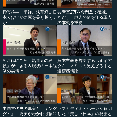
極楽往生、坐禅、法華経…日
共産軍2万を金門島で殲滅…
本人はいかに死を乗り越える
ただし一般人の命を守る軍人
か
の本義を重視
AI時代にこそ「熟達者の経
資本主義を哲学する…まずア
験」が生きる＆現状の日本経
ダム・スミスの見えざる手と
済の実情は
道徳感情論
中国古代史の真実と『キング
ラフカディオ・ハーンが解明
ダム』…史実がわかれば物語
した「美しい日本」の秘密と