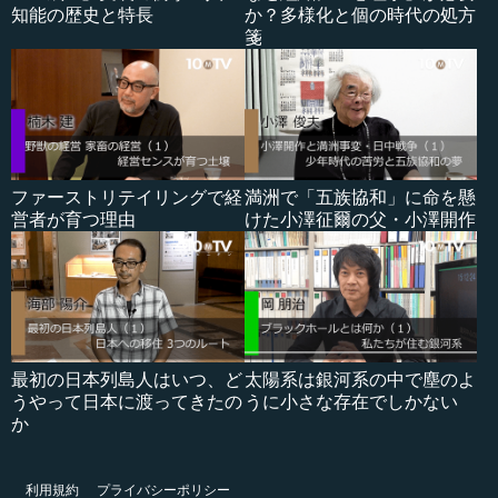
知能の歴史と特長
か？多様化と個の時代の処方
箋
ファーストリテイリングで経
満洲で「五族協和」に命を懸
営者が育つ理由
けた小澤征爾の父・小澤開作
最初の日本列島人はいつ、ど
太陽系は銀河系の中で塵のよ
うやって日本に渡ってきたの
うに小さな存在でしかない
か
利用規約
プライバシーポリシー