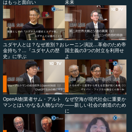
はもっと面白い
未来
ユダヤ人とは？なぜ差別？お
レーニン演説…革命のため帝
金持ち？…『ユダヤ人の歴
国主義の3つの対立を利用せ
史』に学ぶ
よ
OpenAI創業者サム・アルト
なぜ空海が現代社会に重要か
マンとはいかなる人物なのか
――新しい社会の創造のため
に