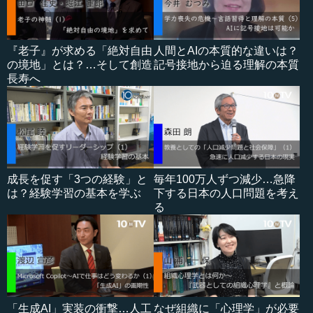
『老子』が求める「絶対自由
人間とAIの本質的な違いは？
の境地」とは？…そして創造
記号接地から迫る理解の本質
長寿へ
成長を促す「3つの経験」と
毎年100万人ずつ減少…急降
は？経験学習の基本を学ぶ
下する日本の人口問題を考え
る
「生成AI」実装の衝撃…人工
なぜ組織に「心理学」が必要