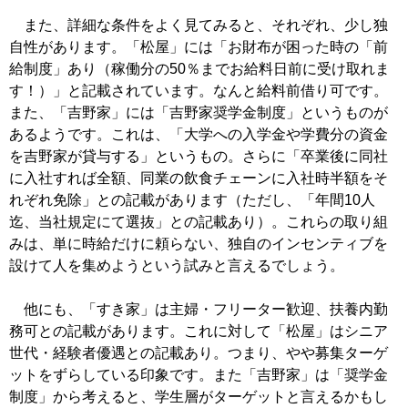
また、詳細な条件をよく見てみると、それぞれ、少し独
自性があります。「松屋」には「お財布が困った時の「前
給制度」あり（稼働分の50％までお給料日前に受け取れま
す！）」と記載されています。なんと給料前借り可です。
また、「吉野家」には「吉野家奨学金制度」というものが
あるようです。これは、「大学への入学金や学費分の資金
を吉野家が貸与する」というもの。さらに「卒業後に同社
に入社すれば全額、同業の飲食チェーンに入社時半額をそ
れぞれ免除」との記載があります（ただし、「年間10人
迄、当社規定にて選抜」との記載あり）。これらの取り組
みは、単に時給だけに頼らない、独自のインセンティブを
設けて人を集めようという試みと言えるでしょう。
他にも、「すき家」は主婦・フリーター歓迎、扶養内勤
務可との記載があります。これに対して「松屋」はシニア
世代・経験者優遇との記載あり。つまり、やや募集ターゲ
ットをずらしている印象です。また「吉野家」は「奨学金
制度」から考えると、学生層がターゲットと言えるかもし