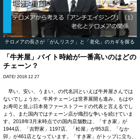
テロメアの長さが「がんリスク」と「老化」のカギを握る
「牛丼屋」バイト時給が一番高いのはどの
チェーン？
DATE/ 2018.12.27
早い、安い、うまい、の代名詞といえば牛丼屋さんでは
ないでしょうか。牛丼チェーンは世界展開も進み、もはや
お寿司と並ぶ日本発ファーストフードの代表と言えるでし
ょう。また国内ではチェーン店が熾烈な争いを続けていま
す。2018年3月末時点での国内店舗数は、「すき家」が
1944店、「吉野家」1197店、「松屋」が953店、「なか
卯」が461店となっています。「すき家」がトップに立ち、