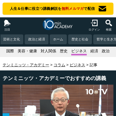
人生＆仕事に役立つ講義解説を
無料メルマガ
で配信
注目
ログイン
検索
芸術と文化
政治と経済
ホーム
歴史と社会
哲学と生き
活
国際
美容・健康
対人関係
歴史
ビジネス
経済
政治
テンミニッツ・アカデミー
コラム
ビジネス
記事
テンミニッツ・アカデミーでおすすめの講義