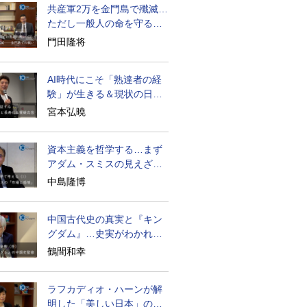
共産軍2万を金門島で殲滅…
ただし一般人の命を守る軍
人の本義を重視
門田隆将
AI時代にこそ「熟達者の経
験」が生きる＆現状の日本
経済の実情は
宮本弘曉
資本主義を哲学する…まず
アダム・スミスの見えざる
手と道徳感情論
中島隆博
中国古代史の真実と『キン
グダム』…史実がわかれば
物語はもっと面白い
鶴間和幸
ラフカディオ・ハーンが解
明した「美しい日本」の秘