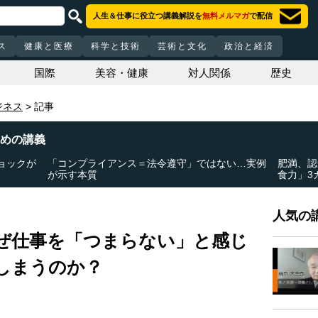
人生＆仕事に役立つ講義解説を
無料メルマガ
で配信
ス
健康と医療
科学と技術
芸術と文化
政治と経済
国際
美容・健康
対人関係
歴史
ジネス
記事
めの講義
ョックが
「コンプライアンス＝法令遵守」ではない…実例
肥満、認
が示す本質
食力」3
人気の講
ぜ仕事を「つまらない」と感じ
しまうのか？