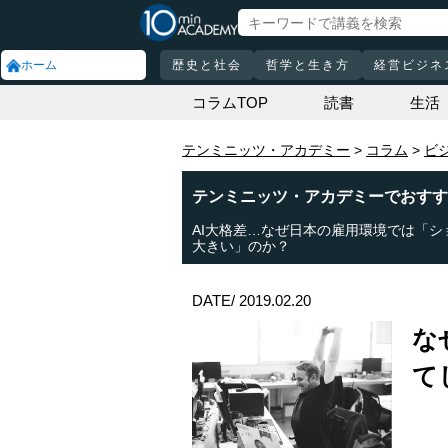
ホーム
歴史と社会
哲学と生き方
経営ビジネ
コラムTOP
読書
生活
テンミニッツ・アカデミー
コラム
ビ
テンミニッツ・アカデミーでおすす
AI大格差…なぜ日本の雇用環境では「シ
大きい」のか？
DATE/ 2019.02.20
な
て