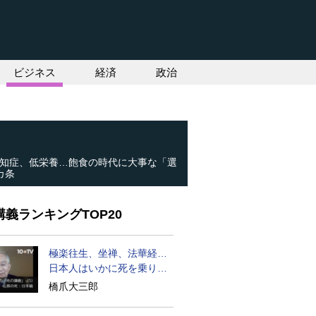
ビジネス
経済
政治
知症、低栄養…飽食の時代に大事な「選
カ条
義ランキングTOP20
極楽往生、坐禅、法華経…
日本人はいかに死を乗り越
えるか
橋爪大三郎