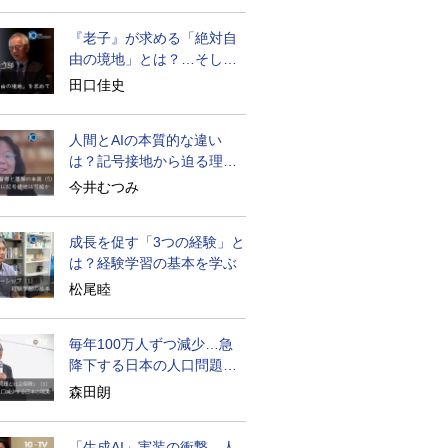
『老子』が求める「絶対自
由の境地」とは？…そして
創造長寿へ
田口佳史
人間とAIの本質的な違い
は？記号接地から迫る理解
の本質
今井むつみ
成長を促す「3つの経験」と
は？経験学習の基本を学ぶ
松尾睦
毎年100万人ずつ減少…急
降下する日本の人口問題を
考える
森田朗
「生成AI」実装の衝撃…人