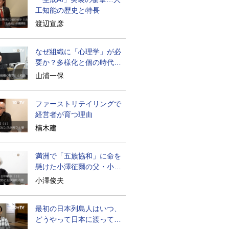
工知能の歴史と特長
渡辺宣彦
なぜ組織に「心理学」が必
要か？多様化と個の時代の
処方箋
山浦一保
ファーストリテイリングで
経営者が育つ理由
楠木建
満洲で「五族協和」に命を
懸けた小澤征爾の父・小澤
開作
小澤俊夫
最初の日本列島人はいつ、
どうやって日本に渡ってき