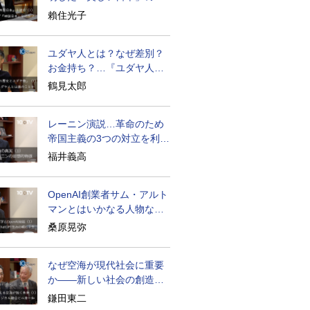
密と未来
賴住光子
ユダヤ人とは？なぜ差別？
お金持ち？…『ユダヤ人の
歴史』に学ぶ
鶴見太郎
レーニン演説…革命のため
帝国主義の3つの対立を利用
せよ
福井義高
OpenAI創業者サム・アルト
マンとはいかなる人物なの
か
桑原晃弥
なぜ空海が現代社会に重要
か――新しい社会の創造の
ために
鎌田東二