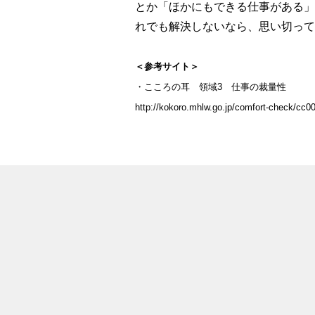
とか「ほかにもできる仕事がある」
れでも解決しないなら、思い切って
＜参考サイト＞
・こころの耳 領域3 仕事の裁量性
http://kokoro.mhlw.go.jp/comfort-check/cc0