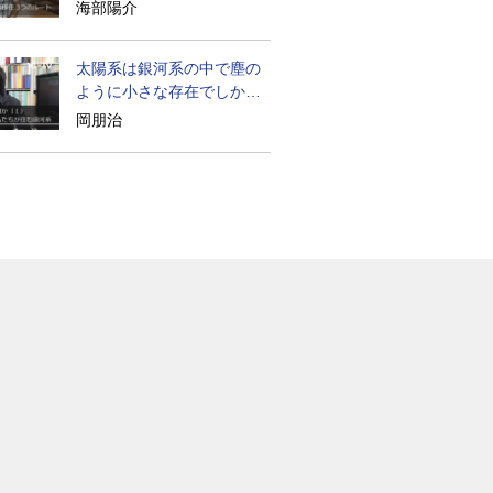
たのか
海部陽介
太陽系は銀河系の中で塵の
ように小さな存在でしかな
い
岡朋治