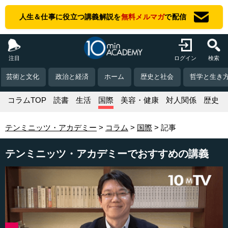
人生＆仕事に役立つ講義解説を
無料メルマガ
で配信
注目
ログイン
検索
芸術と文化
政治と経済
ホーム
歴史と社会
哲学と生き
コラムTOP
読書
生活
国際
美容・健康
対人関係
歴史
テンミニッツ・アカデミー
コラム
国際
記事
テンミニッツ・アカデミーでおすすめの講義