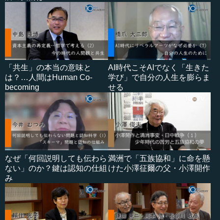
「共生」の本当の意味と
AI時代こそAIでなく「生きた
は？…人間はHuman Co-
学び」で自分の人生を膨らま
becoming
せる
なぜ「何回説明しても伝わら
満洲で「五族協和」に命を懸
ない」のか？鍵は認知の仕組
けた小澤征爾の父・小澤開作
み