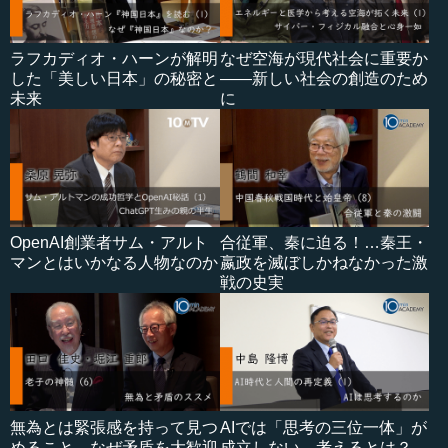
ラフカディオ・ハーンが解明
なぜ空海が現代社会に重要か
した「美しい日本」の秘密と
――新しい社会の創造のため
未来
に
OpenAI創業者サム・アルト
合従軍、秦に迫る！…秦王・
マンとはいかなる人物なのか
嬴政を滅ぼしかねなかった激
戦の史実
無為とは緊張感を持って見つ
AIでは「思考の三位一体」が
めること…なぜ矛盾を大歓迎
成立しない…考えるとは？