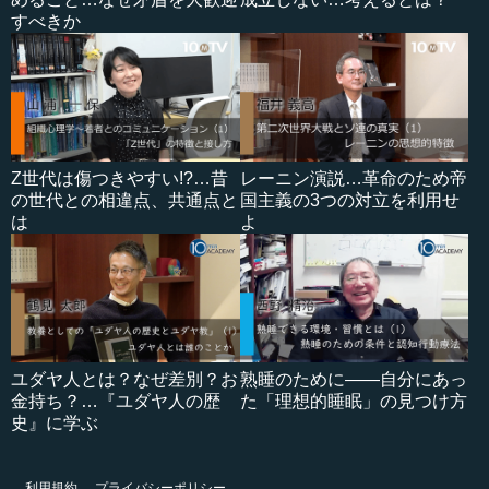
すべきか
Z世代は傷つきやすい!?…昔
レーニン演説…革命のため帝
の世代との相違点、共通点と
国主義の3つの対立を利用せ
は
よ
ユダヤ人とは？なぜ差別？お
熟睡のために――自分にあっ
金持ち？…『ユダヤ人の歴
た「理想的睡眠」の見つけ方
史』に学ぶ
利用規約
プライバシーポリシー