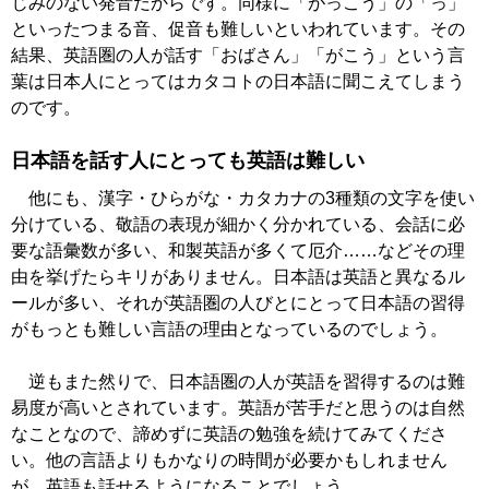
じみのない発音だからです。同様に「がっこう」の「っ」
といったつまる音、促音も難しいといわれています。その
結果、英語圏の人が話す「おばさん」「がこう」という言
葉は日本人にとってはカタコトの日本語に聞こえてしまう
のです。
日本語を話す人にとっても英語は難しい
他にも、漢字・ひらがな・カタカナの3種類の文字を使い
分けている、敬語の表現が細かく分かれている、会話に必
要な語彙数が多い、和製英語が多くて厄介……などその理
由を挙げたらキリがありません。日本語は英語と異なるル
ールが多い、それが英語圏の人びとにとって日本語の習得
がもっとも難しい言語の理由となっているのでしょう。
逆もまた然りで、日本語圏の人が英語を習得するのは難
易度が高いとされています。英語が苦手だと思うのは自然
なことなので、諦めずに英語の勉強を続けてみてくださ
い。他の言語よりもかなりの時間が必要かもしれません
が、英語も話せるようになることでしょう。