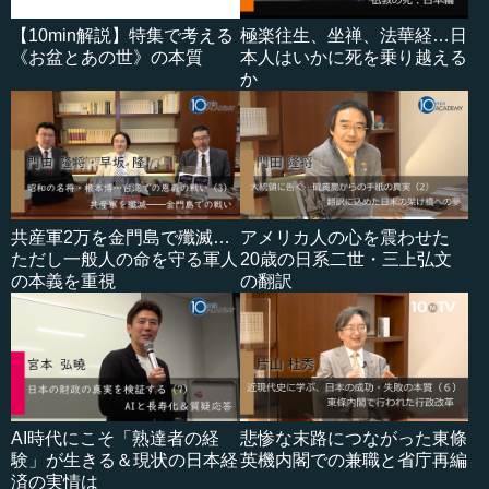
【10min解説】特集で考える
極楽往生、坐禅、法華経…日
《お盆とあの世》の本質
本人はいかに死を乗り越える
か
共産軍2万を金門島で殲滅…
アメリカ人の心を震わせた
ただし一般人の命を守る軍人
20歳の日系二世・三上弘文
の本義を重視
の翻訳
AI時代にこそ「熟達者の経
悲惨な末路につながった東條
験」が生きる＆現状の日本経
英機内閣での兼職と省庁再編
済の実情は