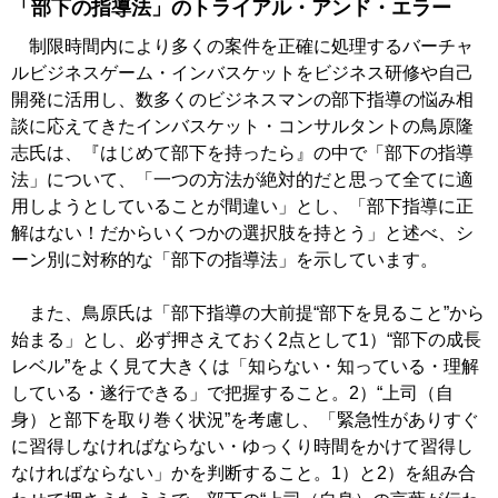
「部下の指導法」のトライアル・アンド・エラー
制限時間内により多くの案件を正確に処理するバーチャ
ルビジネスゲーム・インバスケットをビジネス研修や自己
開発に活用し、数多くのビジネスマンの部下指導の悩み相
談に応えてきたインバスケット・コンサルタントの鳥原隆
志氏は、『はじめて部下を持ったら』の中で「部下の指導
法」について、「一つの方法が絶対的だと思って全てに適
用しようとしていることが間違い」とし、「部下指導に正
解はない！だからいくつかの選択肢を持とう」と述べ、シ
ーン別に対称的な「部下の指導法」を示しています。
また、鳥原氏は「部下指導の大前提“部下を見ること”から
始まる」とし、必ず押さえておく2点として1）“部下の成長
レベル”をよく見て大きくは「知らない・知っている・理解
している・遂行できる」で把握すること。2）“上司（自
身）と部下を取り巻く状況”を考慮し、「緊急性がありすぐ
に習得しなければならない・ゆっくり時間をかけて習得し
なければならない」かを判断すること。1）と2）を組み合