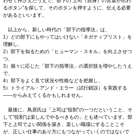
わせて押さえたうえで、部下の“上司（自身）の言葉が伝わ
るボタン”を探して、そのボタンを押すように、伝える必要
があるといいます。
以上から、新しい時代の「部下の指導法」は、
1）どの部下にもやってはいけない「ネガティブリスト」を
理解し、
2）部下を知るための「ヒューマン・スキル」を向上させつ
つ、
3）個々に応じた「部下の指導法」の選択肢を増やしたうえ
で、
4）部下をよく見て状況や性格などを把握し、
5）トライアル・アンド・エラー（試行錯誤）を実践する
――からみえてくるかもしれません。
最後に、鳥原氏は「上司は“役割”の一つだということ、そ
して“役割”は楽しんでやるべきもの」とも述べています。部
下と上司でよい関係を築き、楽しい職場にすることこそ
が、正しい仕事のあり方にもつながっていくのではないで