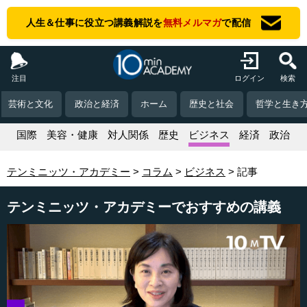
人生＆仕事に役立つ講義解説を
無料メルマガ
で配信
注目
ログイン
検索
芸術と文化
政治と経済
ホーム
歴史と社会
哲学と生き
活
国際
美容・健康
対人関係
歴史
ビジネス
経済
政治
テンミニッツ・アカデミー
コラム
ビジネス
記事
テンミニッツ・アカデミーでおすすめの講義