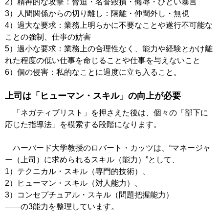
2）精神的な攻撃：脅迫・名誉毀損・侮辱・ひどい暴言
3）人間関係からの切り離し：隔離・仲間外し・無視
4）過大な要求：業務上明らかに不要なことや遂行不可能な
ことの強制、仕事の妨害
5）過小な要求：業務上の合理性なく、能力や経験とかけ離
れた程度の低い仕事を命じることや仕事を与えないこと
6）個の侵害：私的なことに過度に立ち入ること。
上司は「ヒューマン・スキル」の向上が必要
「ネガティブリスト」を押さえた後は、個々の「部下に
応じた指導法」を模索する段階になります。
ハーバード大学教授のロバート・カッツは、“マネージャ
ー（上司）に求められるスキル（能力）”として、
1）テクニカル・スキル（専門的技術）、
2）ヒューマン・スキル（対人能力）、
3）コンセプチュアル・スキル（問題把握能力）
――の3能力を整理しています。