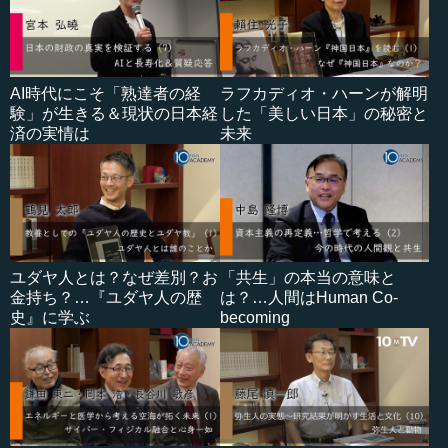
AI時代にこそ「熟達者の経
ラフカディオ・ハーンが解明
験」が生きる＆現状の日本経
した「美しい日本」の秘密と
済の実情は
未来
ユダヤ人とは？なぜ差別？お
「共生」の本当の意味と
金持ち？…『ユダヤ人の歴
は？…人間はHuman Co-
史』に学ぶ
becoming