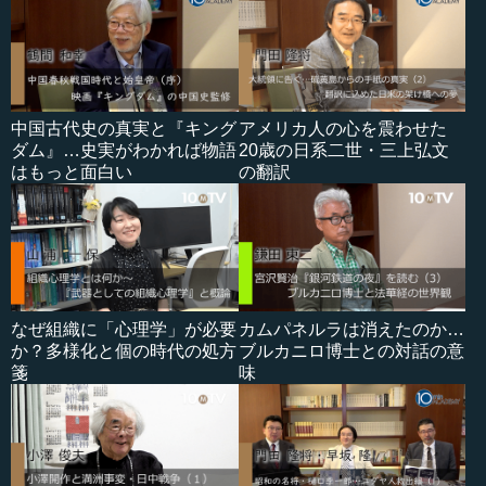
中国古代史の真実と『キング
アメリカ人の心を震わせた
ダム』…史実がわかれば物語
20歳の日系二世・三上弘文
はもっと面白い
の翻訳
なぜ組織に「心理学」が必要
カムパネルラは消えたのか…
か？多様化と個の時代の処方
ブルカニロ博士との対話の意
箋
味