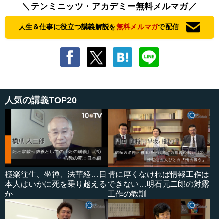
＼テンミニッツ・アカデミー無料メルマガ／
人生＆仕事に役立つ講義解説を
無料メルマガ
で配信
人気の講義TOP20
極楽往生、坐禅、法華経…日
情に厚くなければ情報工作は
本人はいかに死を乗り越える
できない…明石元二郎の対露
か
工作の教訓