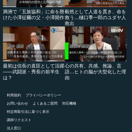
満洲で「五族協和」に命を懸
毅然として人道を貫き、命を
けた小澤征爾の父・小澤開作
救う…樋口季一郎のユダヤ人
救出
最初は信長の直臣として活躍
心の共有、共感、推論、言
――武闘派・秀長の前半生
語…ヒトの脳が大型化した理
は？
由
利用規約
プライバシーポリシー
お問い合わせ
よくあるご質問
対応機種
特定商取引法に基づく表示
講師リクエスト
法人窓口