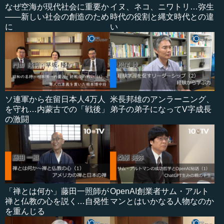
なぜ空海が現代社会に重要か
イヌ、ネコ、ニワトリ…弥生
――新しい社会の創造のため
時代の役割と縄文時代との違
に
い
ソ連軍から在留日本人4万人
米長邦雄のアンラーニング、
を守れ…内蒙古での「戦後」
弟子の弟子になってV字成長
の激闘
「禅とは何か」藤田一照師が
OpenAI創業者サム・アルト
禅と仏教の心を説く…自発性
マンとはいかなる人物なのか
を重んじる