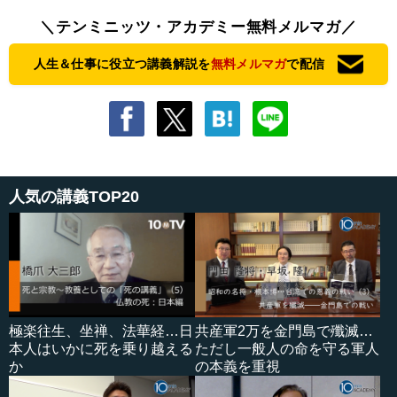
＼テンミニッツ・アカデミー無料メルマガ／
人生＆仕事に役立つ講義解説を
無料メルマガ
で配信
人気の講義TOP20
極楽往生、坐禅、法華経…日
共産軍2万を金門島で殲滅…
本人はいかに死を乗り越える
ただし一般人の命を守る軍人
か
の本義を重視