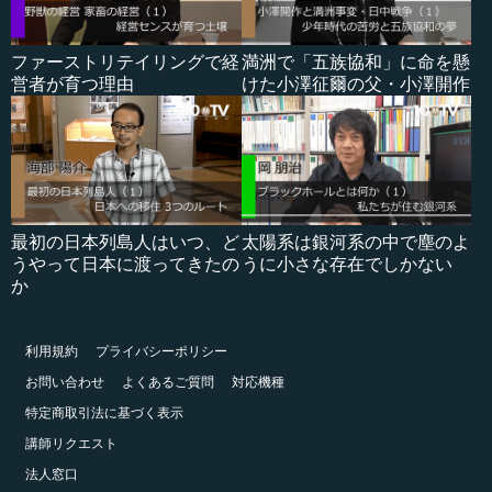
ファーストリテイリングで経
満洲で「五族協和」に命を懸
営者が育つ理由
けた小澤征爾の父・小澤開作
最初の日本列島人はいつ、ど
太陽系は銀河系の中で塵のよ
うやって日本に渡ってきたの
うに小さな存在でしかない
か
利用規約
プライバシーポリシー
お問い合わせ
よくあるご質問
対応機種
特定商取引法に基づく表示
講師リクエスト
法人窓口