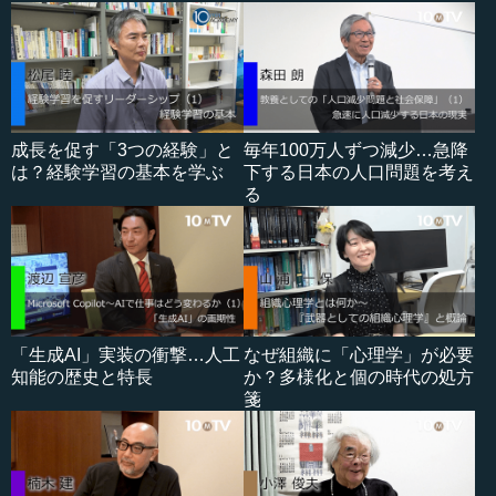
成長を促す「3つの経験」と
毎年100万人ずつ減少…急降
は？経験学習の基本を学ぶ
下する日本の人口問題を考え
る
「生成AI」実装の衝撃…人工
なぜ組織に「心理学」が必要
知能の歴史と特長
か？多様化と個の時代の処方
箋