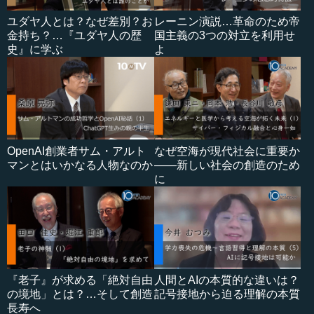
ユダヤ人とは？なぜ差別？お
レーニン演説…革命のため帝
金持ち？…『ユダヤ人の歴
国主義の3つの対立を利用せ
史』に学ぶ
よ
OpenAI創業者サム・アルト
なぜ空海が現代社会に重要か
マンとはいかなる人物なのか
――新しい社会の創造のため
に
『老子』が求める「絶対自由
人間とAIの本質的な違いは？
の境地」とは？…そして創造
記号接地から迫る理解の本質
長寿へ