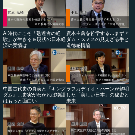
AI時代にこそ「熟達者の経
資本主義を哲学する…まずア
験」が生きる＆現状の日本経
ダム・スミスの見えざる手と
済の実情は
道徳感情論
中国古代史の真実と『キング
ラフカディオ・ハーンが解明
ダム』…史実がわかれば物語
した「美しい日本」の秘密と
はもっと面白い
未来