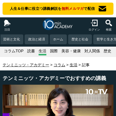
人生＆仕事に役立つ講義解説を
無料メルマガ
で配信
注目
ログイン
検索
芸術と文化
政治と経済
ホーム
歴史と社会
哲学と生き
コラムTOP
読書
生活
国際
美容・健康
対人関係
歴史
テンミニッツ・アカデミー
コラム
生活
記事
テンミニッツ・アカデミーでおすすめの講義