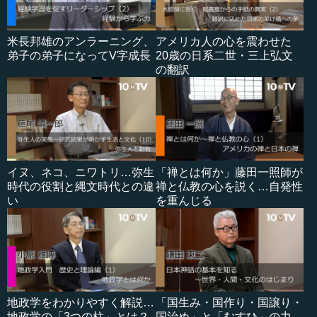
米長邦雄のアンラーニング、
アメリカ人の心を震わせた
弟子の弟子になってV字成長
20歳の日系二世・三上弘文
の翻訳
イヌ、ネコ、ニワトリ…弥生
「禅とは何か」藤田一照師が
時代の役割と縄文時代との違
禅と仏教の心を説く…自発性
い
を重んじる
地政学をわかりやすく解説…
「国生み・国作り・国譲り・
地政学の「3つの柱」とは？
国治め」と「むすひ」の力