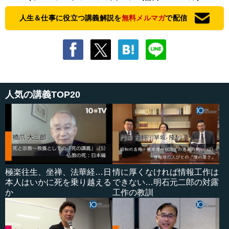
人生＆仕事に役立つ講義解説を
無料メルマガ
で配信
人気の講義TOP20
極楽往生、坐禅、法華経…日
情に厚くなければ情報工作は
本人はいかに死を乗り越える
できない…明石元二郎の対露
か
工作の教訓