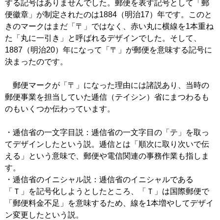
する記号はありませんでした。郵便を表す記号として「郵
便徽章」が制定されたのは1884（明治17）年です。このと
きのマークはまだ「〒」ではなく、赤い丸に横線を1本重ね
た「丸に一引き」と呼ばれるデザインでした。そして、
1887（明治20）年になって「〒」が郵便を意味する記号に
決まったのです。
郵便マークが「〒」になった理由には諸説あり、当時の
郵便事業を担当していた逓信（テイシン）省にまつわるも
のもいくつか伝わっています。
・逓信省の一文字目説：逓信省の一文字目の「テ」を取っ
てデザインしたという説。逓信とは「順次に取り次いで伝
える」という意味で、郵便や電信関連の事務作業も指しま
す。
・逓信省のイニシャル説：逓信省のイニシャルである
「Ｔ」を記号化しようとしたところ、「Ｔ」は国際郵便で
「郵便料金不足」を意味するため、線を1本増やしてデザイ
ン変更したという説。