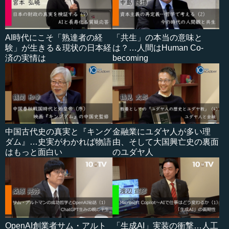
AI時代にこそ「熟達者の経
「共生」の本当の意味と
験」が生きる＆現状の日本経
は？…人間はHuman Co-
済の実情は
becoming
中国古代史の真実と『キング
金融業にユダヤ人が多い理
ダム』…史実がわかれば物語
由、そして大国興亡史の裏面
はもっと面白い
のユダヤ人
OpenAI創業者サム・アルト
「生成AI」実装の衝撃…人工