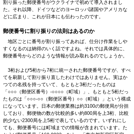
割り振った郵便番号がウクライナで初めて導入されまし
た。それ以降、ドイツなどのヨーロッパ諸国やアメリカな
どに広まり、これが日本にも伝わったのです。
郵便番号に割り振りの法則はあるのか
地区ごとに番号が割り振ってあれば、仕分け作業をしや
すくなるのは納得のいく話ですよね。それでは具体的に、
郵便番号からどのような情報が読み取れるのでしょうか。
3桁および5桁から7桁に統一された郵便番号ですが、すべ
てを刷新して割り振り直したわけではありません。実はか
つての名残を持っていて、もともと3桁だったものは
「○○○（郵便区番号）-○○○○（町域）」、もともと5桁だっ
たものは「○○○-○○（郵便区番号）○○（町域）」という構成
になっています。日本の郵便業務は約3100の郵便局が分担
しており、郵便物の数が比較的多い約800局を上3桁、比較
的少ない2300局を上5桁で表しているのです。いずれにし
ても、郵便番号には町域までの情報が含まれています。た