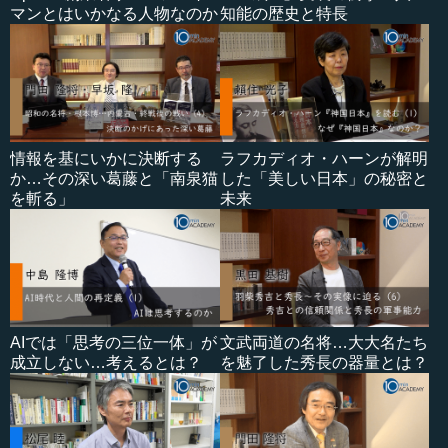
マンとはいかなる人物なのか
知能の歴史と特長
情報を基にいかに決断する
ラフカディオ・ハーンが解明
か…その深い葛藤と「南泉猫
した「美しい日本」の秘密と
を斬る」
未来
AIでは「思考の三位一体」が
文武両道の名将…大大名たち
成立しない…考えるとは？
を魅了した秀長の器量とは？