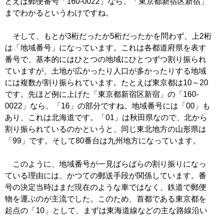
とえば郵便番号「160-0022」なら、「東京都新宿区新宿」
までわかるというわけですね。
そして、もとが3桁だったか5桁だったかを問わず、上2桁
は「地域番号」になっています。これは各都道府県を表す
番号で、基本的にはひとつの地域にひとつずつ割り振られ
ていますが、土地が広かったり人口が多かったりする地域
には複数が割り振られています。たとえば東京都は10～20
です。先ほど例に上げた「東京都新宿区新宿」の「160-
0022」なら、「16」の部分ですね。地域番号には「00」も
あり、これは北海道です。「01」は秋田県なので、北から
割り振られているのかというと、同じ東北地方の山形県は
「99」です。そして80番台は九州地方になっています。
このように、地域番号が一見ばらばらの割り振りになっ
ている理由には、かつての郵送手段が関係しています。番
号の決定当時はまだ現在のような車ではなく、鉄道で郵便
物を運ぶのが主流でした。このため、首都である東京都を
起点の「10」として、まずは東海道線などの主な路線沿い