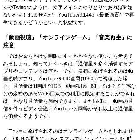
ジやTwitterのように、文字メインのやりとりであれば問題
ないかもしれませんが、YouTubeは144p（最低画質）で再
生できるかどうかといった状態です。
「動画視聴」「オンラインゲーム」「音楽再生」に
注意
ではお金をかけず制限に引っかからない使い方を考えて
みましょう。知っておくべきは「通信量を多く消費するア
プリやコンテンツは何か」です。最初に挙げられるのは動
画視聴アプリ。YouTubeをHD画質(1080p)で視聴した場
合、通信量は1時間で1GB。動画視聴に関しては全て自宅な
どの余裕のあるWi-Fi回線での利用に限定することができれ
ば、かなり通信量を節約できます。また同様に、動画の通
信を伴うビデオ会議もYouTubeと同等かそれ以上に通信量
を消費するようです。
二つ目に挙げられるのはオンラインゲームかもしれませ
ん。OCNの調査によるとスマホでオンラインゲームを1時