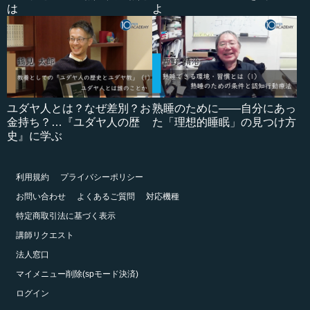
は
よ
ユダヤ人とは？なぜ差別？お
熟睡のために――自分にあっ
金持ち？…『ユダヤ人の歴
た「理想的睡眠」の見つけ方
史』に学ぶ
利用規約
プライバシーポリシー
お問い合わせ
よくあるご質問
対応機種
特定商取引法に基づく表示
講師リクエスト
法人窓口
マイメニュー削除(spモード決済)
ログイン