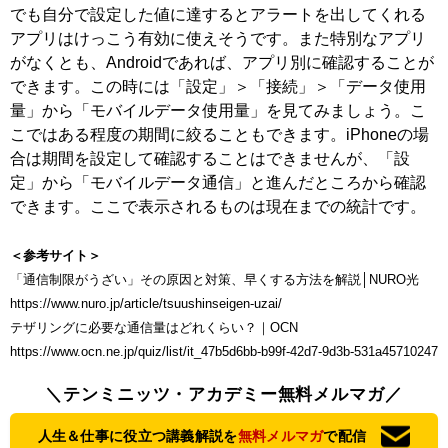
でも自分で設定した値に達するとアラートを出してくれる
アプリはけっこう有効に使えそうです。また特別なアプリ
がなくとも、Androidであれば、アプリ別に確認することが
できます。この時には「設定」＞「接続」＞「データ使用
量」から「モバイルデータ使用量」を見てみましょう。こ
こではある程度の期間に絞ることもできます。iPhoneの場
合は期間を設定して確認することはできませんが、「設
定」から「モバイルデータ通信」と進んだところから確認
できます。ここで表示されるものは現在までの統計です。
＜参考サイト＞
「通信制限がうざい」その原因と対策、早くする方法を解説│NURO光
https://www.nuro.jp/article/tsuushinseigen-uzai/
テザリングに必要な通信量はどれくらい？｜OCN
https://www.ocn.ne.jp/quiz/list/it_47b5d6bb-b99f-42d7-9d3b-531a45710247
＼テンミニッツ・アカデミー無料メルマガ／
人生＆仕事に役立つ講義解説を
無料メルマガ
で配信