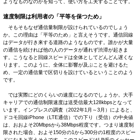
ようなものなのかを知って、使い方を工夫することです。
速度制限は利用者の「平等を保つため」
そもそもなぜ通信量制限が設けられているのでしょう
か。この理由は「平等のため」と言えそうです。通信回線
はデータが行き来する道路のようなものです。誰かが大量
の通信を続ければ他の人のデータが通れず渋滞が起きま
す。こうなると回線スピードは全体としてどんどん遅くな
ります。このように、全体に影響が及ぶことを避けるた
め、一定の通信量で区切りを設けているということのよう
です。
では実際にどのくらいの速度になるのでしょうか。大手
キャリアでの通信制限速度は送受信最大128kbpsとなって
います。インプレスの調査（2022年1月～3月）によると、
ドコモ回線iPhone（LTE通信）での下り（受信）の中央値
は、おおよそ20Mbpsから38Mbps程度です。つまり速度制
限された場合、およそ150分の1から300分の1程度のスピー
ドになると言えそうです。このスピードはLINEのメッセー