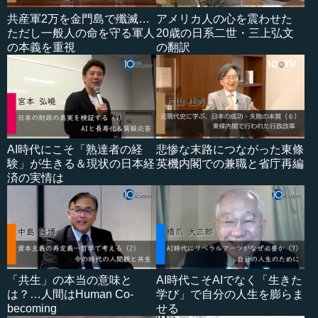
共産軍2万を金門島で殲滅…
アメリカ人の心を震わせた
ただし一般人の命を守る軍人
20歳の日系二世・三上弘文
の本義を重視
の翻訳
AI時代にこそ「熟達者の経
悲惨な末路につながった東條
験」が生きる＆現状の日本経
英機内閣での兼職と省庁再編
済の実情は
「共生」の本当の意味と
AI時代こそAIでなく「生きた
は？…人間はHuman Co-
学び」で自分の人生を膨らま
becoming
せる