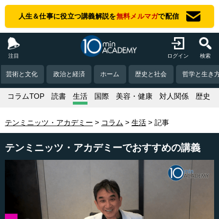
人生＆仕事に役立つ講義解説を
無料メルマガ
で配信
注目
ログイン
検索
芸術と文化
政治と経済
ホーム
歴史と社会
哲学と生き
コラムTOP
読書
生活
国際
美容・健康
対人関係
歴史
テンミニッツ・アカデミー
コラム
生活
記事
テンミニッツ・アカデミーでおすすめの講義