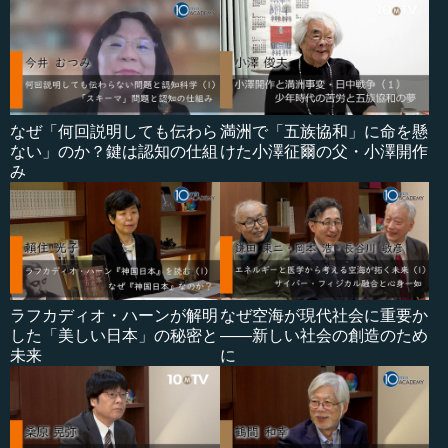
なぜ「何回説明しても伝わら
満洲で「五族協和」に命を懸
ない」のか？鍵は認知の仕組
けた小澤征爾の父・小澤開作
み
ラフカディオ・ハーンが解明
なぜ空海が現代社会に重要か
した「美しい日本」の秘密と
――新しい社会の創造のため
未来
に