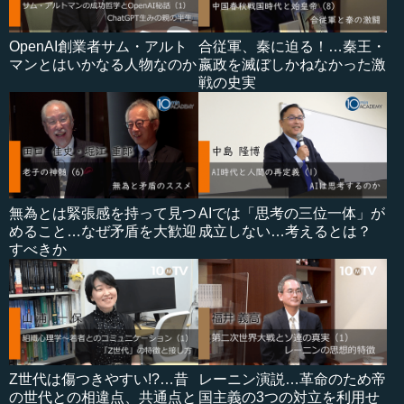
OpenAI創業者サム・アルト
合従軍、秦に迫る！…秦王・
マンとはいかなる人物なのか
嬴政を滅ぼしかねなかった激
戦の史実
無為とは緊張感を持って見つ
AIでは「思考の三位一体」が
めること…なぜ矛盾を大歓迎
成立しない…考えるとは？
すべきか
Z世代は傷つきやすい!?…昔
レーニン演説…革命のため帝
の世代との相違点、共通点と
国主義の3つの対立を利用せ