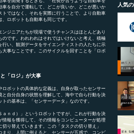
動車を開発するときも、「社長が言うような自動車を
人気の
動車を自分で運転して、どこが良いか、どこが悪いか
ストではなく、それを実際に行うことで、より自動車
は、ロボットも自動車も同じです。
ンジニアたちが現場で使うチャンスはほとんどあり
ものです。われわれはそれではいけないと考え、積極
を行い、観測データをサイエンティストの人たちに示
も大事なことです。このサイクルを回すことを「ロボ
」と「ロジ」が大事
ロボットの具体的な定義は、自身が取ったセンサー
境と自分自身の状態を理解して、海中で自ら行動を決
ットの基本は、「センサーデータ」なのです。
ａｎｄ）」というロボットですが、これが行動を決
が情報を獲得して、その情報をコンピューターが処理
に切り替えていきます。この「タスクの切り替え」
つまり、人間に例えると、センサーが五感で、コンピ