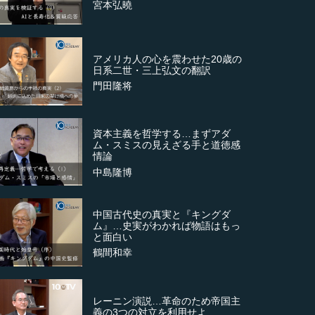
宮本弘曉
アメリカ人の心を震わせた20歳の
日系二世・三上弘文の翻訳
門田隆将
資本主義を哲学する…まずアダ
ム・スミスの見えざる手と道徳感
情論
中島隆博
中国古代史の真実と『キングダ
ム』…史実がわかれば物語はもっ
と面白い
鶴間和幸
レーニン演説…革命のため帝国主
義の3つの対立を利用せよ