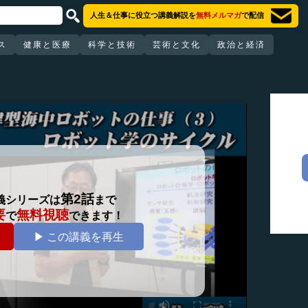
人生＆仕事に役立つ講義解説を
無料メルマガ
で配信
ス
健康と医療
科学と技術
芸術と文化
政治と経済
第2話
義シリーズは
まで
要
無料視聴
で
できます！
▶ この講義を再生