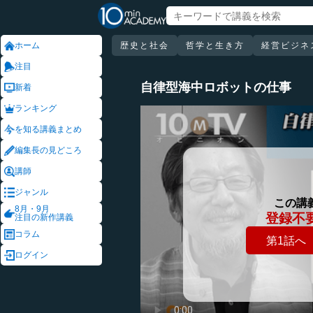
ホーム
歴史と社会
哲学と生き方
経営ビジネ
注目
自律型海中ロボットの仕事
新着
ランキング
を知る講義まとめ
編集長の見どころ
講師
ジャンル
この講
8月・9月
登録不
注目の新作講義
コラム
第1話へ
ログイン