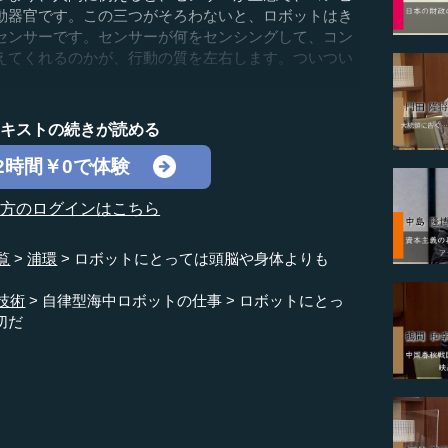
動器官です。この三つがそろわないと、ロボットはき
センサーです。センサーが何をセンシングして、コン
えてくれるのかが、行動の質を左右します。ついつい
テキストの続きが読める
2時間￥0で体験
の方のログインはこちら
覧
浦環
ロボットにとっては頭脳や身体よりも
技術
自律型海中ロボットの仕事
ロボットにとっ
切だ