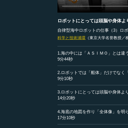
ロボットにとっては頭脳や身体よ
自律型海中ロボットの仕事（3）ロ
科学と技術
浦環
（東京大学名誉教授／
1.海の中には「ＡＳＩＭＯ」とは違
9分44秒
2.ロボットでは「船体」だけでなく
9分10秒
3.ロボットにとっては頭脳や身体よ
14分20秒
4.海底の地図を作り「全体像」を明
17分10秒