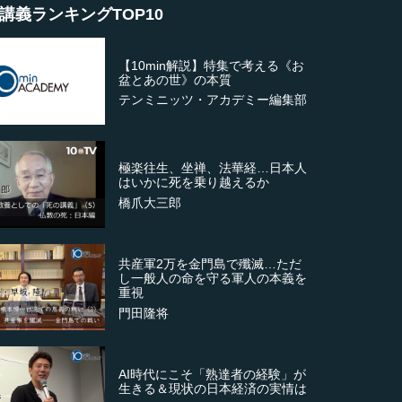
講義ランキングTOP10
【10min解説】特集で考える《お
盆とあの世》の本質
テンミニッツ・アカデミー編集部
極楽往生、坐禅、法華経…日本人
はいかに死を乗り越えるか
橋爪大三郎
共産軍2万を金門島で殲滅…ただ
し一般人の命を守る軍人の本義を
重視
門田隆将
AI時代にこそ「熟達者の経験」が
生きる＆現状の日本経済の実情は