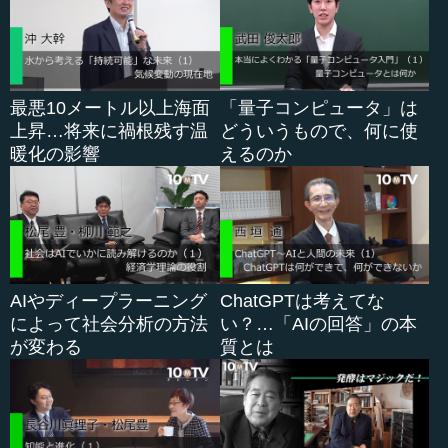
にはケーブルが付いており、自律型海中ロボットには付い
ていません。
このことを忘れる人が多いのですが、有人潜水艇はケー
ブルがないのです。後で説明しますが、ケーブルがないこ
最悪10メートル以上海面
「量子コンピュータ」は
とは、深い海に潜っていったときに有利です。反対に有索
上昇…将来に禍根残す温
どういうもので、何に使
無人潜水機はケーブル付きなので、とても大変なことがあ
暖化の影響
えるのか
ります。よく見ていただければ分かるように、いろいろな
特徴があり、現在ではROV遠隔操縦機が非常によく使われ
ています。
●ROVは海底でどのように活動するか
AIやディープラーニング
ChatGPTは考えてな
によって社会分析の方法
い？…「AIの回答」の本
絵に描いたのは、ケーブル付きの遠隔操縦機です。実は
が変わる
質とは
これには2種類あり、われわれは小さい方をカメラロボット
と呼んでいます。これは写真を撮ってくるだけのロボット
です。こうすれば、ROVは小さくて済みます。小さくて済
むと、取り扱いが簡単になります。もう一...