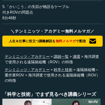
です。おさらいになりますが、海底に出掛けていく手段と
5.「かいこう」の失踪が物語るケーブル
いうのは大きく分けて三つあります。一つ目は有人潜水艇
付きROVの問題点
（HOV；Human Occupancy Vehicle）、二つ目は遠隔操縦
8分46秒
機である有索無人潜水機（ROV；Remotely Operated
Vehicle）、そして三つ目が自律型海中ロボット（AUV；
＼テンミニッツ・アカデミー無料メルマガ／
Autonomous Underwater vehicle）です。
人生＆仕事に役立つ講義解説を
無料メルマガ
で配信
今日の話の中心はROVです。三つはいわばお友達なの
で、決して敵というわけではありませんが、それぞれに特
徴があります。その特徴を知ることがとても大切です。
テンミニッツ・アカデミー
講師一覧
浦環
海洋調査
で使用される遠隔操縦機（ROV）の特徴
まず人との関係です。これらを使う場合、人間はどうな
っているかというと、有人潜水艇では人間は潜っていくの
テンミニッツ・アカデミー
科学と技術
遠隔操縦機～
で、現場には人間が行きます。ROVになると、人は船上に
重作業ROV
海洋調査で使用される遠隔操縦機（ROV）
います。自律型海中ロボットの場合も、人は船上にいま
の特徴
す。そしてケーブルが付いているか、付いていないかでも
区別できます。有人潜水艇が非常に重要なのは、ケーブル
「科学と技術」でまず見るべき講義シリーズ
が付いていないことです。付いている有人潜水艇もありま
すが、あまりポピュラーではありません。遠隔操縦機ROV