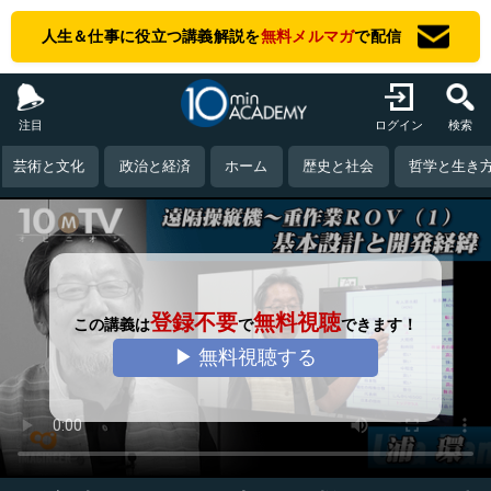
人生＆仕事に役立つ講義解説を
無料メルマガ
で配信
注目
ログイン
検索
芸術と文化
政治と経済
ホーム
歴史と社会
哲学と生き
登録不要
無料視聴
この講義は
で
できます！
▶ 無料視聴する