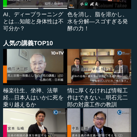
AI、ディープラーニング
色を消し、脂を溶かし、
とは…知能と身体性は不
水を分解―スゴすぎる発
可分か？
酵の力！
人気の講義TOP10
極楽往生、坐禅、法華
情に厚くなければ情報工
経…日本人はいかに死を
作はできない…明石元二
乗り越えるか
郎の対露工作の教訓