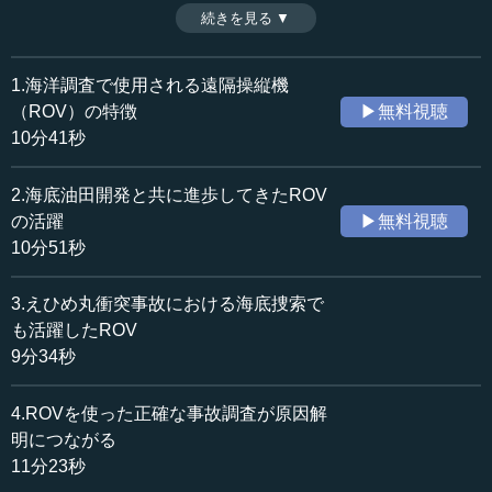
置を海底に下ろし、そこから撮影や探査、種々の作業を行
続きを見る ▼
時間：10分41秒
うものだ。1960年代に開発が始まり、当初は水爆の回収や
収録日：2016年6月15日
有人潜水艇の救助で評価を高めた。（全5話中第1話）
追加日：2016年11月16日
1.海洋調査で使用される遠隔操縦機
カテゴリー：
（ROV）の特徴
▶無料視聴
科学技術
AI・VR・ロボティクス
10分41秒
≪全文≫
2.海底油田開発と共に進歩してきたROV
●ROVにはケーブルが付いている
の活躍
▶無料視聴
10分51秒
第九回は遠隔操縦機・ROVの話をしたいと思います。
ROVは非常に強力な手段で、これを使うと海のことがいろ
3.えひめ丸衝突事故における海底捜索で
いろ分かります。ROVとAUV（自立型海中ロボット）とは
も活躍したROV
仲の良いお友達のようなもので、そのお友達がいったいど
9分34秒
ういうことができるのかということをよく知り、その上で
ROVの仕事はROVに、AUVの仕事はAUVにさせることが大
4.ROVを使った正確な事故調査が原因解
切です。そこで今回は、遠隔操縦機・ROVの説明をしたい
と思います。
明につながる
11分23秒
最初は重作業ROV、「heavy duty ROV」と言われるもの