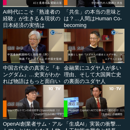
AI時代にこそ「熟達者の
「共生」の本当の意味と
経験」が生きる＆現状の
は？…人間はHuman Co-
日本経済の実情は
becoming
中国古代史の真実と『キ
金融業にユダヤ人が多い
ングダム』…史実がわか
理由、そして大国興亡史
れば物語はもっと面白い
の裏面のユダヤ人
OpenAI創業者サム・アル
「生成AI」実装の衝撃…