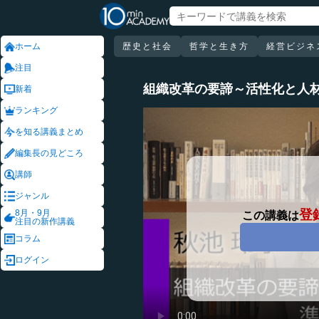
ホーム
歴史と社会
哲学と生き方
経営ビジネ
注目
組織改革の要諦～活性化と人
新着
ランキング
を知る講義まとめ
編集長の見どころ
講師
ジャンル
登
8月・9月
この講義は
注目の新作講義
コラム
ログイン