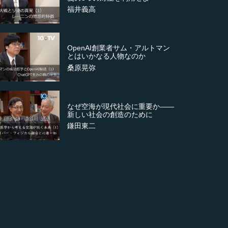
福井義高
OpenAI創業者サム・アルトマン
とはいかなる人物なのか
桑原晃弥
なぜ空海が現代社会に重要か――
新しい社会の創造のために
鎌田東二