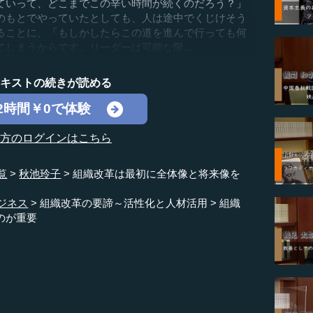
いって、どこまでこの辛い時間が続くのだろう？」
のもとでやっていたとしても、人は途中でくじけそう
ることに、「もしかしたらこの道を進んで行っても何
しまうからです。リーダーは可能な限...
テキストの続きが読める
2時間￥0で体験
の方のログインはこちら
覧
秋池玲子
組織改革は最初に全体像と将来像を
ジネス
組織改革の要諦～活性化と人材活用
組織
のが重要