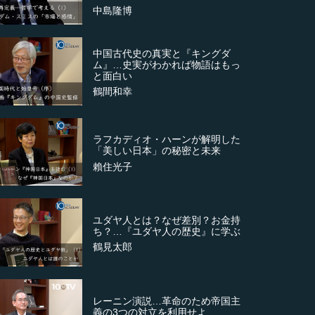
中島隆博
中国古代史の真実と『キングダ
ム』…史実がわかれば物語はもっ
と面白い
鶴間和幸
ラフカディオ・ハーンが解明した
「美しい日本」の秘密と未来
賴住光子
ユダヤ人とは？なぜ差別？お金持
ち？…『ユダヤ人の歴史』に学ぶ
鶴見太郎
レーニン演説…革命のため帝国主
義の3つの対立を利用せよ