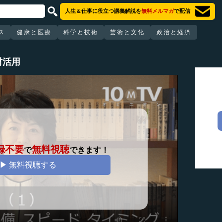
人生＆仕事に役立つ講義解説を
無料メルマガ
で配信
ス
健康と医療
科学と技術
芸術と文化
政治と経済
材活用
録不要
無料視聴
で
できます！
▶ 無料視聴する