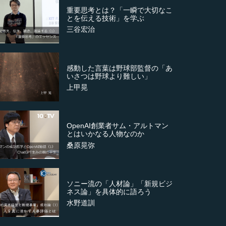
重要思考とは？「一瞬で大切なこ
とを伝える技術」を学ぶ
三谷宏治
感動した言葉は野球部監督の「あ
いさつは野球より難しい」
上甲晃
OpenAI創業者サム・アルトマン
とはいかなる人物なのか
桑原晃弥
ソニー流の「人材論」「新規ビジ
ネス論」を具体的に語ろう
水野道訓