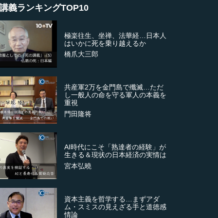
講義ランキングTOP10
極楽往生、坐禅、法華経…日本人
はいかに死を乗り越えるか
橋爪大三郎
共産軍2万を金門島で殲滅…ただ
し一般人の命を守る軍人の本義を
重視
門田隆将
AI時代にこそ「熟達者の経験」が
生きる＆現状の日本経済の実情は
宮本弘曉
資本主義を哲学する…まずアダ
ム・スミスの見えざる手と道徳感
情論