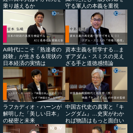
った場合、元の部門に残った方たちの心の寂しさのような
乗り越えるか
守る軍人の本義を重視
ものも含め、リーダーはケアをしていく必要があります。
そういったものをどうやったら緩和できるのでしょう
か。やはり、何...
AI時代にこそ「熟達者の
資本主義を哲学する…ま
経験」が生きる＆現状の
ずアダム・スミスの見え
日本経済の実情は
ざる手と道徳感情論
ラフカディオ・ハーンが
中国古代史の真実と『キ
解明した「美しい日本」
ングダム』…史実がわか
の秘密と未来
れば物語はもっと面白い