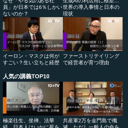
なぜ「やる気のある社
生成AIの利活用に格差…
いうことによって、これがルーティンになり、いちいち考
員」が日本では6％しかい
世界の導入事情と日本の
えなくなってしまうという危険もあります。
ないのか？
現状
そのため、最初の半年に皆で頭を絞り、どのやり方が新
しいやり方として良いのか、よく考え、それを組み込み、
次のルーティンにしてしまうことが重要です。
何年かに一度見直した方が良いと思いますが、一度やる
イーロン・マスクは何が
ファーストリテイリング
というときは、何年もかけてではなくて、一気に行ってし
すごい？生い立ちと経歴
で経営者が育つ理由
まうということをお勧めしたいです。
人気の講義TOP10
●達成感、「嬉しさ」の演出をする
それからもう一つは、再生を行う半年やその後、苦しく
辛い経験も多いと思いますが、そのことについてです。自
分の同僚がやっていた事業をやめたり、売却しなければい
けないということもあります。今まで花形部門だったもの
極楽往生、坐禅、法華
共産軍2万を金門島で殲
が、そうではなく新しい部門に光を当てるということにな
経…日本人はいかに死を
滅…ただし一般人の命を