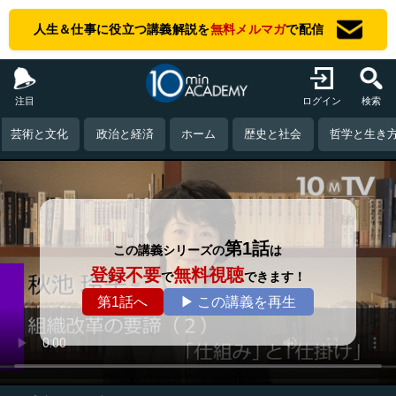
人生＆仕事に役立つ講義解説を
無料メルマガ
で配信
注目
ログイン
検索
芸術と文化
政治と経済
ホーム
歴史と社会
哲学と生き
第1話
この講義シリーズの
は
登録不要
無料視聴
で
できます！
第1話へ
▶ この講義を再生