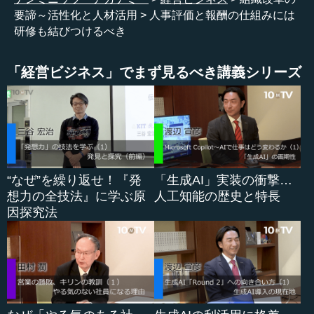
緊張感をもって取り組むのですが、特別なことに対しては
要諦～活性化と人材活用
人事評価と報酬の仕組みには
体力の問題もあります。やはり多くのことをやらなければ
研修も結びつけるべき
ならないので、だらだらやらずに集中的にやることが大事
です。
「経営ビジネス」でまず見るべき講義シリーズ
●目に見える変化に心を配る
その半年に経営者やリーダーが考えるべきことは、自分
や部下や社員が慣れていってしまう前に新しいやり方を組
み込んで、それをルーティンにしてしまうということで
“なぜ”を繰り返せ！『発
「生成AI」実装の衝撃…
す。
想力の全技法』に学ぶ原
人工知能の歴史と特長
因探究法
例えば書類の作り方や物事の考え方だけでなく、一度IT
システムを変更して仕事の業務システムを変えてしまう
と、会社に定着してしまいます。
その都度考えてやるのは無駄なため、定着すれば効率が
上がります。一方で、社員がそのやり方に慣れてしまうと