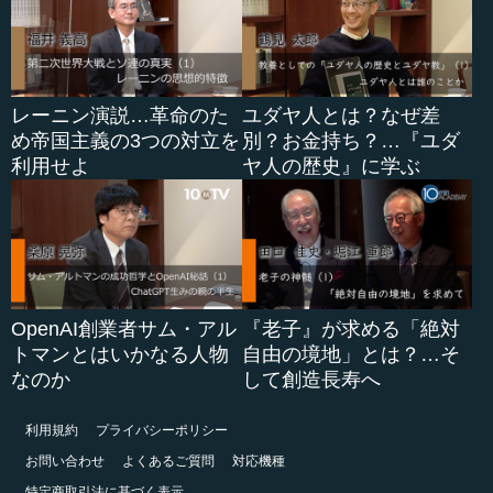
レーニン演説…革命のた
ユダヤ人とは？なぜ差
め帝国主義の3つの対立を
別？お金持ち？…『ユダ
利用せよ
ヤ人の歴史』に学ぶ
OpenAI創業者サム・アル
『老子』が求める「絶対
トマンとはいかなる人物
自由の境地」とは？…そ
なのか
して創造長寿へ
利用規約
プライバシーポリシー
お問い合わせ
よくあるご質問
対応機種
特定商取引法に基づく表示