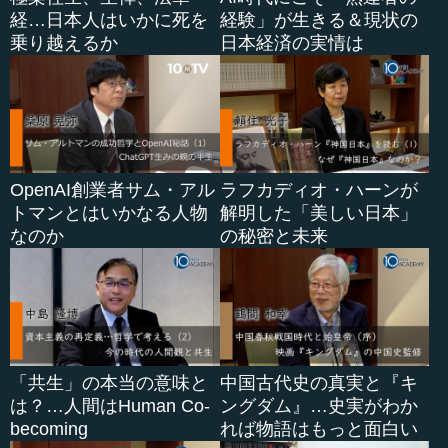
経…日本人はいかに死を
経験」が生きる＆現状の
乗り越えるか
日本経済の実情は
OpenAI創業者サム・アル
ラフカディオ・ハーンが
トマンとはいかなる人物
解明した「美しい日本」
なのか
の秘密と未来
「共生」の本当の意味と
中国古代史の真実と『キ
は？…人間はHuman Co-
ングダム』…史実がわか
becoming
れば物語はもっと面白い