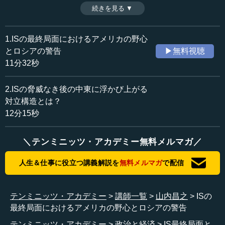
ア──。今シリア、そして中東に何が起こっているのか。
続きを見る ▼
時間：11分32秒
（全2話中第1話）
収録日：2019年2月20日
追加日：2019年5月3日
1.ISの最終局面におけるアメリカの野心
カテゴリー：
とロシアの警告
▶無料視聴
国際
中東
11分32秒
≪全文≫
2.ISの脅威なき後の中東に浮かび上がる
●IS消滅に向け、アメリカの役割が寄与したことは間
対立構造とは？
違いない
12分15秒
皆さん、こんにちは。北東アジアにおいてもドナルド・
＼テンミニッツ・アカデミー無料メルマガ／
トランプ大統領は、北朝鮮の非核化を目指して、主観的に
はさまざまな形でアプローチと努力を続けています。ま
人生＆仕事に役立つ講義解説を
無料メルマガ
で配信
た、目立たないことですが、中東においても、トランプ大
統領はシリア問題に関して最終局面、すなわち、スンナ派
過激派武装組織イスラム国（IS）の掃討、消滅に関して最
テンミニッツ・アカデミー
講師一覧
山内昌之
ISの
終局面に入る上で、なかなかに重要な役割を果たしていま
最終局面におけるアメリカの野心とロシアの警告
す。このシリアにおけるトランプ大統領ひいてはアメリカ
テンミニッツ・アカデミー
政治と経済
IS最終局面と