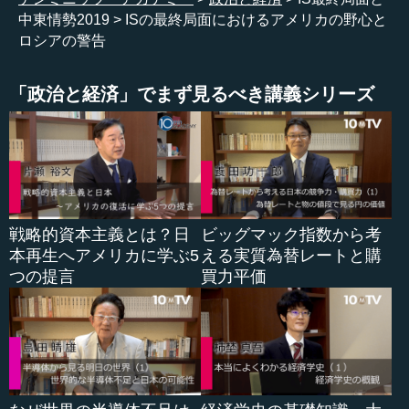
の役割は、あまり知られていません。今日はそうした点を
中東情勢2019
ISの最終局面におけるアメリカの野心と
中心にお話しします。
ロシアの警告
かつてはシリアとイラクにまたがるシリア砂漠を中心
に、シリア中部地域とイラク西部地域を事実上コントロー
「政治と経済」でまず見るべき講義シリーズ
ル下に置いていたISも、次第に支配地域が狭まることにな
り、現在ではアル・バクマルというこの一角に押し込めら
れるようになっています。もう少し大きな地図で拡大しま
すと、このアル・バクマルは、ちょうどイラクとシリアが
接する国境の端にあたり（東側がイラク、西側がシリ
ア）、ISはここまで押し込められています。
戦略的資本主義とは？日
ビッグマック指数から考
さらに詳しくこの部分を拡大したのが左上のこの拡大部
本再生へアメリカに学ぶ5
える実質為替レートと購
分です。アル・バクマルの中のバーグーズという地域に押
つの提言
買力平価
し込められ、そこから四散しつつあるというのが最終段階
におけるISの現在の現状です。したがって、トランプ大統
領が、アメリカの力によってISが今や消滅しようとしてい
るというのは、全くの真実でもありませんが、全くの虚偽
というわけでもありません。そこにアメリカのいくつかの
役割が寄与したことは間違いありません。