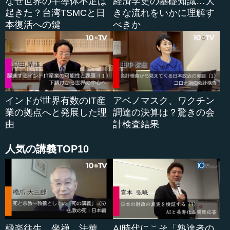
なぜ世界の半導体不足は
経済学史の基礎知識…大
起きた？台湾TSMCと日
きな流れをいかに理解す
地図にアメリカの旗が見えますが、黄色いゾーンはクル
本復活への鍵
べきか
ド人部隊がここまで支配していることを示しています。赤
いゾーンはシリア政府、アサド大統領の部隊がシリアを再
び回復しつつあるとシリア政府は言っているわけですが、
一番大きな違いは、黄色い地域にクルド人たちが大きな勢
力を広げているということです。そのクルド人を地上部隊
として使用し、技術要員を派遣しかつ軍事顧問を送ったの
インドが世界有数のIT産
アベノマスク、ワクチン
はアメリカです。小さなものでありますが、ここにアメリ
業の拠点へと発展した理
調達の決算は？驚きの会
カのプレゼンスがあるのはそうした意味です。
由
計検査結果
人気の講義TOP10
●アメリカ軍撤退後のシリアはどうなるのか、大きな
問題として浮上
ところが、トランプ大...
極楽往生、坐禅、法華
AI時代にこそ「熟達者の