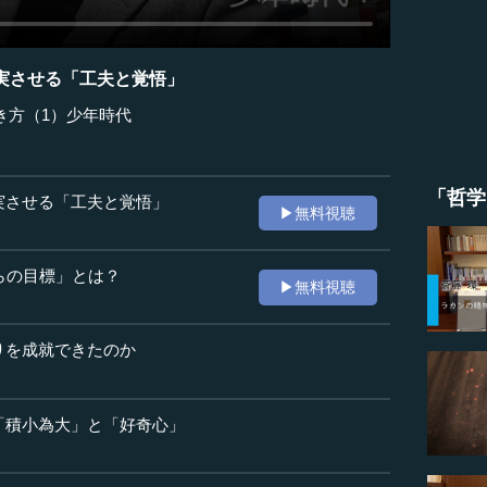
実させる「工夫と覚悟」
き方（1）少年時代
「哲学
実させる「工夫と覚悟」
▶無料視聴
からの目標」とは？
▶無料視聴
りを成就できたのか
「積小為大」と「好奇心」