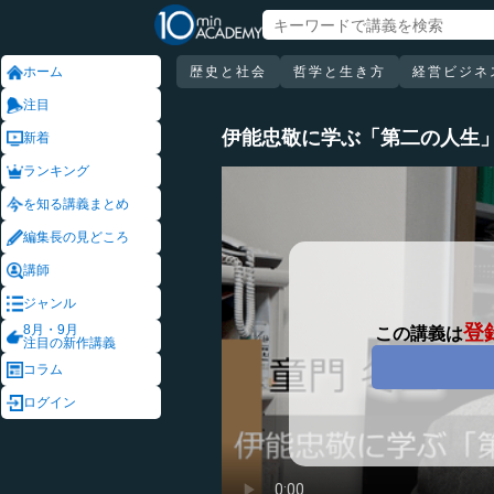
ホーム
歴史と社会
哲学と生き方
経営ビジネ
注目
伊能忠敬に学ぶ「第二の人生
新着
ランキング
を知る講義まとめ
編集長の見どころ
講師
ジャンル
登
8月・9月
この講義は
注目の新作講義
コラム
ログイン