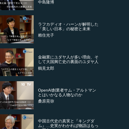
中島隆博
ラフカディオ・ハーンが解明した
「美しい日本」の秘密と未来
賴住光子
金融業にユダヤ人が多い理由、そ
して大国興亡史の裏面のユダヤ人
鶴見太郎
OpenAI創業者サム・アルトマン
とはいかなる人物なのか
桑原晃弥
中国古代史の真実と『キングダ
ム』…史実がわかれば物語はもっ