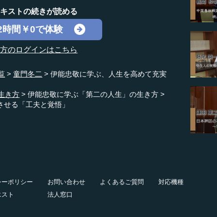
テキストの続きが読める
2時間￥0で体験
の方のログインはこちら
覧
童門冬二
伊能忠敬に学ぶ、人生を高めて充実
生き方
伊能忠敬に学ぶ「第二の人生」の生き方
させる「工夫と覚悟」
シーポリシー
お問い合わせ
よくあるご質問
対応機種
エスト
法人窓口