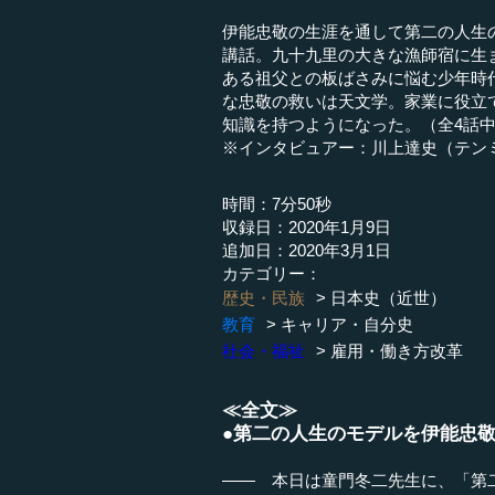
伊能忠敬の生涯を通して第二の人生
講話。九十九里の大きな漁師宿に生
ある祖父との板ばさみに悩む少年時
な忠敬の救いは天文学。家業に役立
知識を持つようになった。（全4話中
※インタビュアー：川上達史（テン
時間：7分50秒
収録日：2020年1月9日
追加日：2020年3月1日
カテゴリー：
歴史・民族
日本史（近世）
教育
キャリア・自分史
社会・福祉
雇用・働き方改革
≪全文≫
●第二の人生のモデルを伊能忠
―― 本日は童門冬二先生に、「第