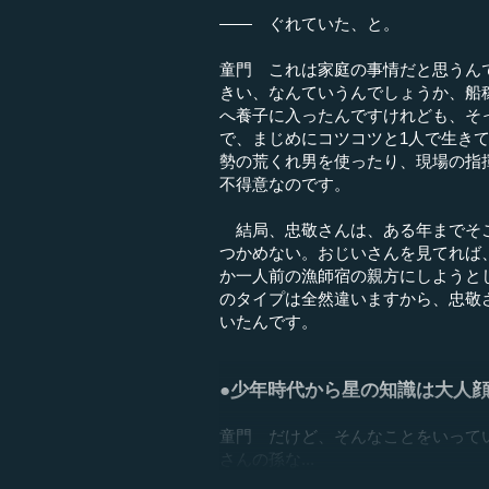
―― ぐれていた、と。
童門 これは家庭の事情だと思うん
きい、なんていうんでしょうか、船
へ養子に入ったんですけれども、そ
で、まじめにコツコツと1人で生き
勢の荒くれ男を使ったり、現場の指
不得意なのです。
結局、忠敬さんは、ある年までそこ
つかめない。おじいさんを見てれば
か一人前の漁師宿の親方にしようと
のタイプは全然違いますから、忠敬
いたんです。
●少年時代から星の知識は大人
童門 だけど、そんなことをいって
さんの孫な...