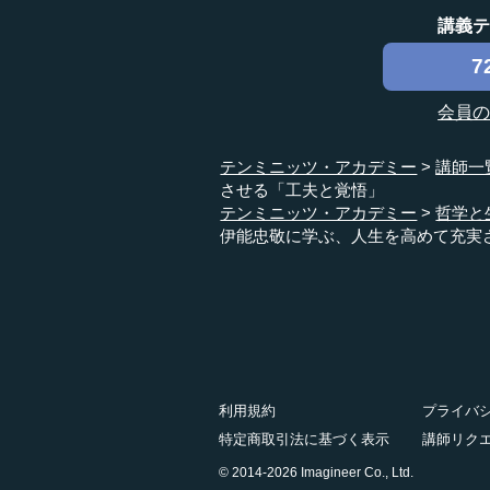
講義
7
会員
テンミニッツ・アカデミー
講師一
させる「工夫と覚悟」
テンミニッツ・アカデミー
哲学と
伊能忠敬に学ぶ、人生を高めて充実
利用規約
プライバ
特定商取引法に基づく表示
講師リク
© 2014-2026 Imagineer Co., Ltd.