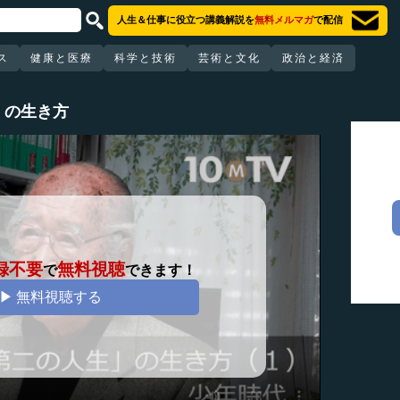
人生＆仕事に役立つ講義解説を
無料メルマガ
で配信
ス
健康と医療
科学と技術
芸術と文化
政治と経済
」の生き方
録不要
無料視聴
で
できます！
▶ 無料視聴する