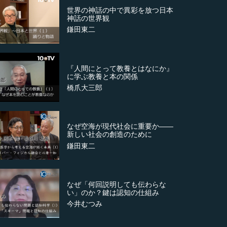
世界の神話の中で異彩を放つ日本
神話の世界観
鎌田東二
『人間にとって教養とはなにか』
に学ぶ教養と本の関係
橋爪大三郎
なぜ空海が現代社会に重要か――
新しい社会の創造のために
鎌田東二
なぜ「何回説明しても伝わらな
い」のか？鍵は認知の仕組み
今井むつみ