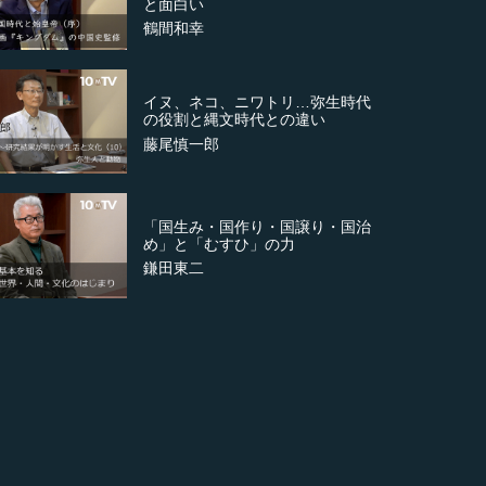
と面白い
鶴間和幸
イヌ、ネコ、ニワトリ…弥生時代
の役割と縄文時代との違い
藤尾慎一郎
「国生み・国作り・国譲り・国治
め」と「むすひ」の力
鎌田東二