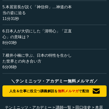
法がありますが、非常にフェアに語る語り方は何かという
ことです。フェアと言っているのは、要するに自己流、例
5.本居宣長が説く「神信仰」…神道の本
えば田口流で私しか通用しないような、そういう観点でい
当の姿に迫る
うわけではなく、誰しもが納得する方法で日本を語るとい
11分31秒
うことです。
6.日本人が大切にした「清明心」「正直
それは地理的特性ということでお話をするというしかあ
心」の意味は？
りません。地理的特性とは、要するに日本の地理の特性の
8分03秒
ことですから、今、この場所のことで、場所を変えようと
しても変えられない。場所が変わらないということは風土
7.横井小楠に学ぶ、日本の特性を生かし
も変わらないということです。ですから、そういう意味で
た世界との向き合い方
まず日本の地理的特性の第一は、森林・山岳・海洋・島国
6分06秒
国家という地理的特性のことです。
これはとっても重要なテーマですから、再三再四、この
＼テンミニッツ・アカデミー無料メルマガ／
講座でもみんなで考えてみたいと思います。今回はそこを
まず理解していただくために、森林・山岳だけ取り上げま
人生＆仕事に役立つ講義解説を
無料メルマガ
で配信
す。森林・山岳からわれわれはどういう伝統が生まれたの
かということを解説しておきたいと思うんですが、森林・
山岳性からは2つ挙げておきます。
テンミニッツ・アカデミー
講師一覧
田口佳史
本居