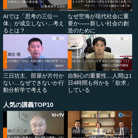
べきかというと、本居宣長です。彼が説いているのは『古
事記』で、これを「ふるごとふみ」と読んでいます。『ふ
AIでは「思考の三位一
なぜ空海が現代社会に重
るごとふみ』における...
体」が成立しない…考え
要か――新しい社会の創
るとは？
造のために
三日坊主、部屋が片付か
自制心の重要性…人間は1
ない…なぜできないか行
日4時間も何かを「欲求」
動分析学で考える
している
人気の講義TOP10