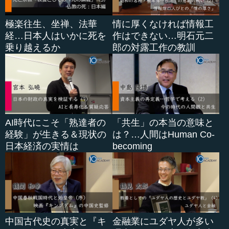
極楽往生、坐禅、法華
情に厚くなければ情報工
経…日本人はいかに死を
作はできない…明石元二
乗り越えるか
郎の対露工作の教訓
AI時代にこそ「熟達者の
「共生」の本当の意味と
経験」が生きる＆現状の
は？…人間はHuman Co-
日本経済の実情は
becoming
中国古代史の真実と『キ
金融業にユダヤ人が多い