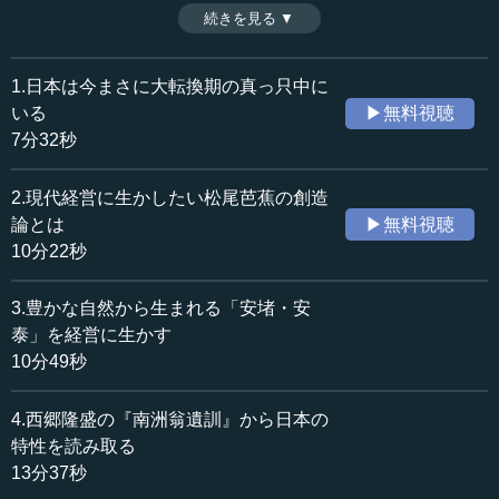
から見えてくるのは日本ならではの神道である。世界でも
続きを見る ▼
時間：11分31秒
稀有な日本の「神信仰」は、いわば自然の中に神を感じる
収録日：2020年1月8日
もの。こうした信仰に根ざした「鋭い感性と深い精神性」
追加日：2020年5月27日
が、日本を語るにあたり、欠かせないキーワードである。
1.日本は今まさに大転換期の真っ只中に
カテゴリー：
（全7話中第5話）
いる
▶無料視聴
歴史・民族
歴史・民族一般
7分32秒
ビジネス・経営
ビジネス・経営一般
教育
リーダー教育
2.現代経営に生かしたい松尾芭蕉の創造
論とは
▶無料視聴
≪全文≫
10分22秒
●地理的特性で「日本とは何か」を考える
3.豊かな自然から生まれる「安堵・安
3番目に挙げたいキーワードですが、そうなるとやはり
泰」を経営に生かす
「自然との共生」というのが非常に重要になるんだなとい
10分49秒
うことであります。そういう意味で、キーワードはそのぐ
らいにして、正式に、「日本とは何か」ということに触れ
4.西郷隆盛の『南洲翁遺訓』から日本の
ておきたいと思います。
特性を読み取る
13分37秒
日本とは何かというと、日本を語る語り方はいろんな方