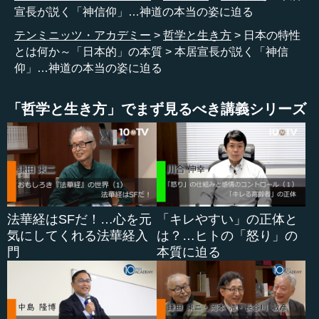
宣長が説く「神信仰」…神道の本当の姿に迫る
テンミニッツ・アカデミー
哲学と生き方
日本の特性
●神の発見と本居宣長
とは何か～「日本的」の本質
本居宣長が説く「神信
仰」…神道の本当の姿に迫る
まず第一の伝統ですが、先ほどから言っている神の発見
です。これは日本は神道の国であるということで、間違い
「哲学と生き方」でまず見るべき講義シリーズ
ないと思います。しかし、神道という言い方は江戸時代に
話すんだったらそれでいいんですけど、現代において、神
道というともう国家神道ということになってしまうわけで
す。私が言っている神道は、国家神道という意味での神道
じゃない。どっちかというと神信仰、要するに古代日本に
生きていた信仰心としての神道を申し上げているのです。
法華経はSFだ！…心を元
「キレやすい」の正体と
なぜ、そういうふうにことわらなきゃいけないのかとい
気にしてくれる法華経入
は？…ヒトの「怒り」の
うと、戦争中の軍部の勝手極まりない解釈によって、神道
門
本質に迫る
というものの本当の姿が大きくねじ曲げられて理解されて
いるからです。
私は、そういう意味で、どこに立ち返って神道を論ずる