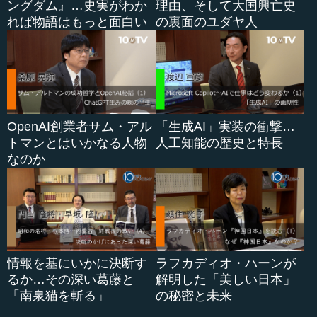
ングダム』…史実がわか
理由、そして大国興亡史
れば物語はもっと面白い
の裏面のユダヤ人
OpenAI創業者サム・アル
「生成AI」実装の衝撃…
トマンとはいかなる人物
人工知能の歴史と特長
なのか
情報を基にいかに決断す
ラフカディオ・ハーンが
るか…その深い葛藤と
解明した「美しい日本」
「南泉猫を斬る」
の秘密と未来