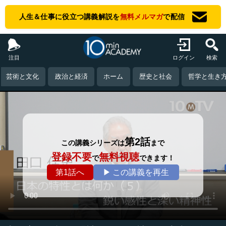
人生＆仕事に役立つ講義解説を
無料メルマガ
で配信
注目
ログイン
検索
芸術と文化
政治と経済
ホーム
歴史と社会
哲学と生き
第2話
この講義シリーズは
まで
登録不要
無料視聴
で
できます！
第1話へ
▶ この講義を再生