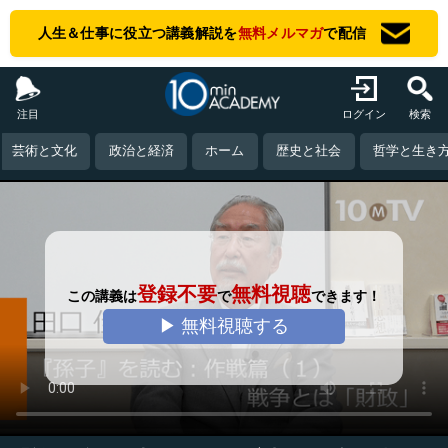
人生＆仕事に役立つ講義解説を
無料メルマガ
で配信
注目
ログイン
検索
芸術と文化
政治と経済
ホーム
歴史と社会
哲学と生き
登録不要
無料視聴
この講義は
で
できます！
▶ 無料視聴する