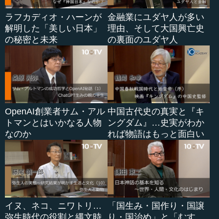
ラフカディオ・ハーンが
金融業にユダヤ人が多い
解明した「美しい日本」
理由、そして大国興亡史
の秘密と未来
の裏面のユダヤ人
OpenAI創業者サム・アル
中国古代史の真実と『キ
トマンとはいかなる人物
ングダム』…史実がわか
なのか
れば物語はもっと面白い
イヌ、ネコ、ニワトリ…
「国生み・国作り・国譲
弥生時代の役割と縄文時
り・国治め」と「むす