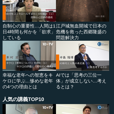
真っ先にこれから始めているということは、要するに遠く
の戦場に兵士を送ることはとても難しいことであり、その
ような戦いなのだということを言っています。
自制心の重要性…人間は1
江戸城無血開城で日本の
これは今のわれわれにとって、何を言っているのかを考
日4時間も何かを「欲求」
危機を救った西郷隆盛の
えてみると、もう商圏は国内だけではダメなので、海外へ
している
問題解決力
目を向け、要するに海外にビジネス範囲を広げるというこ
とは安易に考えがちなんですけど、それはものすごく難し
いことだ言っているわけです。
そして、「則ち内外の費、賓客の用」と言っています。
「則ち内外の費」というのは、国の内・外です。それから
「賓客」ですが、これは外交使節の費用、そういうもので
幸福な老年への智恵をキ
AIでは「思考の三位一
す。戦争というのは、勝っている...
ケロに学ぶ…惨めな老年
体」が成立しない…考え
の4つの理由とは
るとは？
人気の講義TOP10