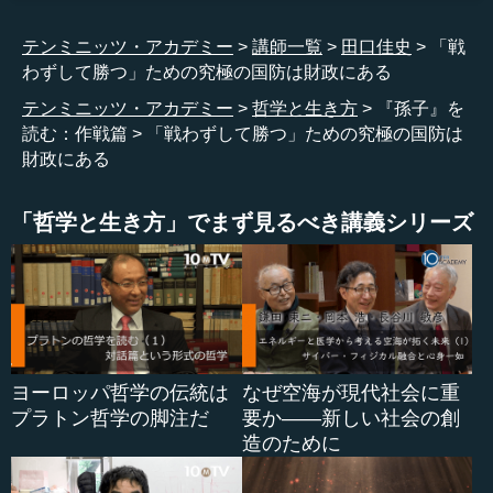
どういうことかといいますと、つまりどちらが重要なの
テンミニッツ・アカデミー
講師一覧
田口佳史
「戦
かということですが、それは戦いになれば、戦車のほうが
わずして勝つ」ための究極の国防は財政にある
重要です。よく考えれば分かりますが、例えば、戦場で兵
士の靴が片方脱げてしまい、それで片方が裸足になったと
テンミニッツ・アカデミー
哲学と生き方
『孫子』を
します。そういう状態で戦えば、戦力がガタ落ちになって
読む：作戦篇
「戦わずして勝つ」ための究極の国防は
しまうわけです。
財政にある
そのときに、この輸送部隊に行って「靴をくれ」と言え
「哲学と生き方」でまず見るべき講義シリーズ
ば、パッと靴が貰える。そしてまた補給します。そういう
ことがとても大切だということを考えると、むしろこの革
車、つまり輜重部隊のほうが大切なのではないかと。そこ
から要するにロジスティックという言葉が出てくるわけで
す。やはり運送、配送部隊というものが、非常に重要だと
いうことを言っているわけです。
ヨーロッパ哲学の伝統は
なぜ空海が現代社会に重
そして「帶甲」、要するに兜を帯びた兵士が10万です。
プラトン哲学の脚注だ
要か――新しい社会の創
それだけのものを「千里に糧を饋（おく）れば」と言って
造のために
いますから、ここで孫子が冒頭、非常に注意を促している
のは、これは遠い戦場に兵を送るときの注意点であって、