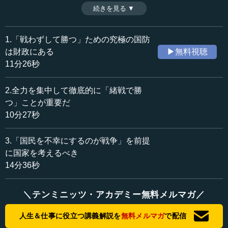
も重要なことは、戦いに対して日頃の備えが十分にできて
続きを見る ▼
時間：11分26秒
いるかどうかである。この点で、『孫子』の作戦篇の冒頭
収録日：2020年1月24日
で指摘している財政の重要性について、田口佳史氏の解説
追加日：2020年8月5日
から学んでいくことにしよう。（全3話中第1話）
1.「戦わずして勝つ」ための究極の国防
カテゴリー：
は財政にある
▶無料視聴
哲学・思想
東洋思想
11分26秒
≪全文≫
2.全力を集中して徹底的に「緒戦で勝
●戦争で本当に重要なのは戦車よりも輜重部隊
つ」ことが重要だ
10分27秒
今回は『孫子』の2篇目、作戦篇です。冒頭で孫子は、
「孫子曰く、凡そ兵を用ふるの法、馳車千駟（ちしゃせん
3.「国民を不幸にするのが戦争」を前提
し）、革車千乘（かくしゃせんじょう）」と言っていま
に国家を考えるべき
す。「馳車」というのは戦車のことで、戦車が1000台で
14分36秒
す。それから「革車」というのは輜重（しちょう）です。
輜重兵といえば、要するに、兵器とか、食料とか、衣服と
か、そういうものを運搬する兵士のことで、その運搬部隊
＼テンミニッツ・アカデミー無料メルマガ／
が1000台です。戦車が1000台あって、そして運搬部隊が
1000台ある。そういうことを言っています。
人生＆仕事に役立つ講義解説を
無料メルマガ
で配信