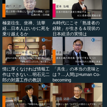
極楽往生、坐禅、法華
AI時代にこそ「熟達者の
経…日本人はいかに死を
経験」が生きる＆現状の
乗り越えるか
日本経済の実情は
情に厚くなければ情報工
「共生」の本当の意味と
作はできない…明石元二
は？…人間はHuman Co-
郎の対露工作の教訓
becoming