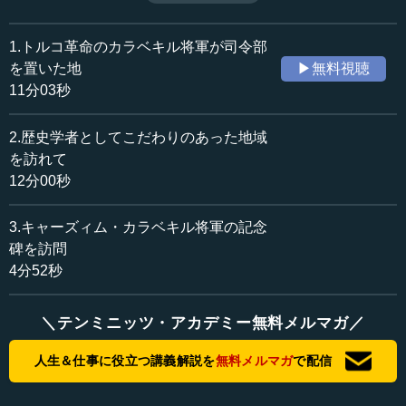
カテゴリー：
歴史・民族
西洋・中東史
1.トルコ革命のカラベキル将軍が司令部
を置いた地
▶無料視聴
≪全文≫
11分03秒
これはドゥマンルダー山、カルス郊外の２６９９メート
ルの山で、現地の歴史に通じている案内人、それからトル
2.歴史学者としてこだわりのあった地域
コ人の友人、こういう人たちと一緒に、どの山がどこにあ
を訪れて
るかということを、地図を開きながら吟味しているところ
12分00秒
です。このように私は双眼鏡を手放さず、地図、この地図
は２５万分の１で当時の参謀本部が作った地図ですが、そ
3.キャーズィム・カラベキル将軍の記念
れを入手して見ていると、こういう次第です。
碑を訪問
4分52秒
この写真は、アルバチャイ川です。先ほど触れたアルメ
ニアとトルコの国境のアニ遺跡という、今はトルコに残っ
ていますけれども、アルメニアにとって非常に重要な遺跡
＼テンミニッツ・アカデミー無料メルマガ／
があります。教会等々の名残り、その遺跡群をアニ遺跡と
呼んでいますが、そこにある教会から下に流れているアル
人生＆仕事に役立つ講義解説を
無料メルマガ
で配信
パチャイ川、これを写した写真です。これは、今、アルメ
ニアとトルコの国境になっている川です。この写真からも