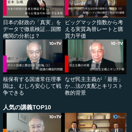
そして、これは、現地調査旅行から直接関係ないのであ
りますが、この書物のキーフィギュアであるキャーズィ
ム・カラベキル将軍を埋葬している、国家功労者墓苑の記
日本の財政の「真実」を
ビッグマック指数から考
念碑の前にあるわけです。右上に「キャーズィム・カラベ
データで徹底検証…国際
える実質為替レートと購
キル」とあるのがお分かりいただけるかと思います。この
機関の分析は？
買力平価
場所には、神蔵孝之氏とも一緒に行ってきました。
最後にこの写真は、カラベキルの三女、ティムサルさん
と一緒です。ここはもともとカラベキと皆さんたちの家が
あったところで、それが今は改築されまして、キャーズィ
ム・カラベキル博物館、ミュゼになっている場所です。海
核保有する国連常任理事
なぜ民主主義が「最善」
峡を隔ててアジア側のイスタンブール、エ...
国は、むしろ安心して戦
か…法の支配とキリスト
争できる
教的背景
人気の講義TOP10