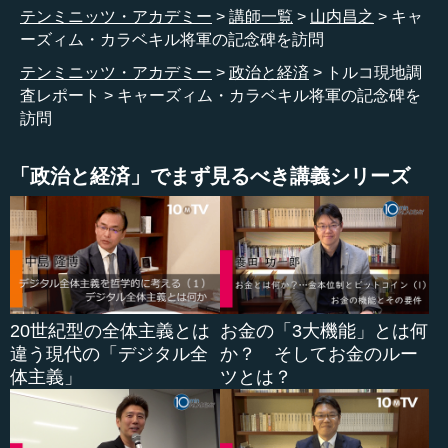
ご覧いただけるように、大変に深い谷と崖によって、両国
テンミニッツ・アカデミー
講師一覧
山内昌之
キャ
の間を分けている川ということになりますね。
ーズィム・カラベキル将軍の記念碑を訪問
テンミニッツ・アカデミー
政治と経済
トルコ現地調
こちらの写真は、先ほど申したように、アルダハンから
査レポート
キャーズィム・カラベキル将軍の記念碑を
シャヴシャトを抜け、シャヴシャトからさらにアルトヴィ
訪問
ンへ抜けていく急峻な山と谷、その一部を写したもので
す。
「政治と経済」でまず見るべき講義シリーズ
だいたい写している高さ、雰囲気をご覧いただければよ
ろしいわけです。
この写真はバトゥームの町で写したもので、まさに後ろ
に広がっているのが、バトゥーム港の引き込み線に置かれ
ている、老朽化したタンクローリー車であります。今はパ
20世紀型の全体主義とは
お金の「3大機能」とは何
イプライン等を使えますので、こうした石油運搬タンクロ
違う現代の「デジタル全
か？ そしてお金のルー
ーリーというものの老朽化したものは廃棄されている状態
体主義」
ツとは？
かと思われますが、往時の繁栄、往時の石油運搬の名残を
知ることができます。これはバトゥーム港の一部を写した
ものですね。