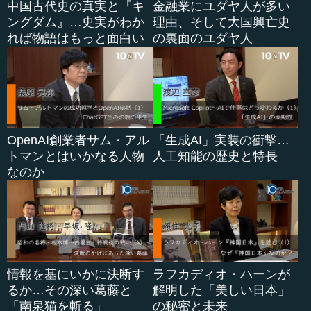
中国古代史の真実と『キ
金融業にユダヤ人が多い
ングダム』…史実がわか
理由、そして大国興亡史
れば物語はもっと面白い
の裏面のユダヤ人
OpenAI創業者サム・アル
「生成AI」実装の衝撃…
トマンとはいかなる人物
人工知能の歴史と特長
なのか
情報を基にいかに決断す
ラフカディオ・ハーンが
るか…その深い葛藤と
解明した「美しい日本」
「南泉猫を斬る」
の秘密と未来