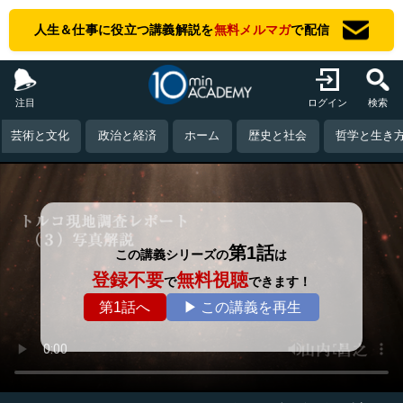
人生＆仕事に役立つ講義解説を
無料メルマガ
で配信
注目
ログイン
検索
芸術と文化
政治と経済
ホーム
歴史と社会
哲学と生き
第1話
この講義シリーズの
は
登録不要
無料視聴
で
できます！
第1話へ
▶ この講義を再生