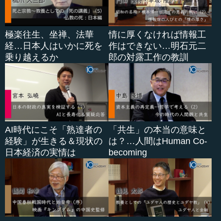
極楽往生、坐禅、法華
情に厚くなければ情報工
経…日本人はいかに死を
作はできない…明石元二
乗り越えるか
郎の対露工作の教訓
AI時代にこそ「熟達者の
「共生」の本当の意味と
経験」が生きる＆現状の
は？…人間はHuman Co-
日本経済の実情は
becoming