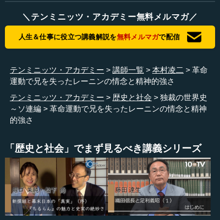
＼テンミニッツ・アカデミー無料メルマガ／
本村 社会主義というのは、本来資本主義の最高段階ない
し最終段階に達したところから生まれてくると言われ、イ
人生＆仕事に役立つ講義解説を
無料メルマガ
で配信
ギリスやフランスといったところで誕生するものだと思わ
れていました。
テンミニッツ・アカデミー
講師一覧
本村凌二
革命
―― マルクス自身が当初はそのように想定していたとい
運動で兄を失ったレーニンの情念と精神的強さ
うことですね。
テンミニッツ・アカデミー
歴史と社会
独裁の世界史
～ソ連編
革命運動で兄を失ったレーニンの情念と精神
本村 ええ。資本主義社会のはらんでいる矛盾が階級闘争
的強さ
を引き起こし、下層階級といわれていた労働者階級が「プ
ロレタリア独裁」を行うという考え方が、理論としてはあ
りました。しかし、実際には違いました。
「歴史と社会」でまず見るべき講義シリーズ
イギリスやフランス、ドイツといった国では、権力側の
人々がそれなりに社会主義的な政策をどんどん取り入れて
いきます。典型的にはビスマルクがいち早く行った社会福
祉政策ですが、一つにはそういうことがありました。