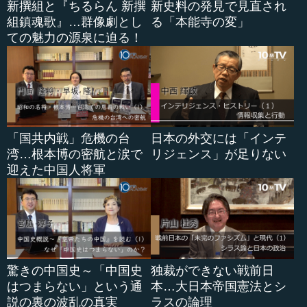
新撰組と『ちるらん 新撰
新史料の発見で見直され
つまり、貧しい人や労働者階級を抑圧したり、彼らと対
組鎮魂歌』…群像劇とし
る「本能寺の変」
立したりするだけでなく、彼らに対して配慮ある行動を取
ての魅力の源泉に迫る！
ったのが、それなりにうまくいったわけです。特にイギリ
スなどはその典型で、一番初めに資本主義国を築いておき
ながら、社会主義的なものがあまり根づかない。今日に至
ってもそういうところがあります。これはアメリカもそう
で、英語圏の社会ではなんとなくそういうものが浸透しな
いようです。
「国共内戦」危機の台
日本の外交には「インテ
湾…根本博の密航と涙で
リジェンス」が足りない
●なぜロシアに社会主義革命が起こったのか
迎えた中国人将軍
本村 それに比べて、ヨーロッパの中では後進地域であっ
た東欧圏で、領土的にも大国として勢力を広げていたのが
ロシアです。ロシアでは19世紀半ばに農奴解放が行われた
りしますが、その裏には資本主義が未熟な段階での対立と
いうものがありました。貴族や恵まれた富裕層と下層階級
驚きの中国史～「中国史
独裁ができない戦前日
や農民との対立がある程度見られたわけです。
はつまらない」という通
本…大日本帝国憲法とシ
説の裏の波乱の真実
ラスの論理