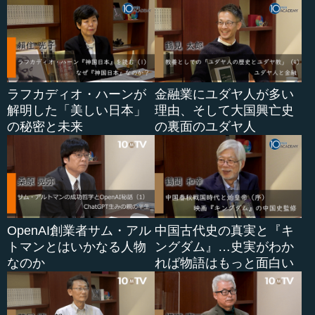
ラフカディオ・ハーンが
金融業にユダヤ人が多い
解明した「美しい日本」
理由、そして大国興亡史
の秘密と未来
の裏面のユダヤ人
OpenAI創業者サム・アル
中国古代史の真実と『キ
トマンとはいかなる人物
ングダム』…史実がわか
なのか
れば物語はもっと面白い