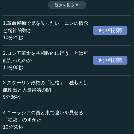
ン、その後に続くスターリンは独裁史上、いかなる役割を
続きを見る ▼
時間：10分25秒
担ったのか。まずはレーニンについて考察を進める。（全4
収録日：2020年1月30日
話中第1話）
追加日：2021年2月12日
※インタビュアー：川上達史（テンミニッツTV編集長）
1.革命運動で兄を失ったレーニンの情念
カテゴリー：
と精神的強さ
▶無料視聴
歴史・民族
西洋・中東史
10分25秒
≪全文≫
2.ロシア革命を共和政的に行うことは可
●イギリスから発達すると思われていた社会主義
能だったのか
▶無料視聴
11分00秒
―― 本村先生、前回のビスマルクについてお話しいただ
きました。「独裁の世界史」の続きとして、レーニン、ス
3.スターリン政権の「性格」…独裁と飢
ターリン、それからムッソリーニ、ヒトラーと、20世紀の
餓輸出と大量粛清の闇
独裁者たちに入っていきたいと思います。
9分36秒
今回はまず、レーニンやスターリンが独裁政権をつくり
4.ユーラシアの西と東で違いを見せる
あげていく過程についてお話をうかがいたいと思います。
まず最初に、社会主義の理想を掲げていながら、なぜ独裁
「独裁」のすがた
政権をつくるに至るのかというところですが、先生はどの
10分30秒
ように見ていらっしゃいますでしょうか。