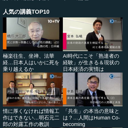
しかし、トルストイなどの例を見ると、地主階級にもそ
れなりに貧しい人々のことを一生懸命配慮する気持ちがあ
人気の講義TOP10
ったし、ナロ...
極楽往生、坐禅、法華
AI時代にこそ「熟達者の
経…日本人はいかに死を
経験」が生きる＆現状の
乗り越えるか
日本経済の実情は
情に厚くなければ情報工
「共生」の本当の意味と
作はできない…明石元二
は？…人間はHuman Co-
郎の対露工作の教訓
becoming