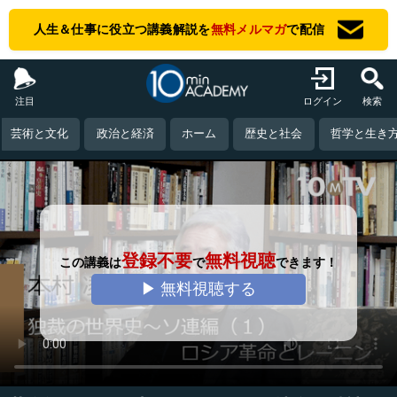
人生＆仕事に役立つ講義解説を
無料メルマガ
で配信
注目
ログイン
検索
芸術と文化
政治と経済
ホーム
歴史と社会
哲学と生き
登録不要
無料視聴
この講義は
で
できます！
▶ 無料視聴する