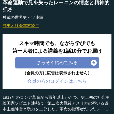
革命運動で兄を失ったレーニンの情念と精神的
強さ
独裁の世界史～ソ連編
歴史と社会
本村凌二
スキマ時間でも、ながら学びでも
第一人者による講義を1話10分でお届け
さっそく始めてみる
（会員の方に広告は表示されません）
会員の方のログインはこちら
1917年のロシア革命から百年以上がたつ。史上初の社会主
義国家ソビエト連邦は、第二次大戦後アメリカの率いる資
本主義陣営と勢力を二分した。革命の指導者だったレーニ