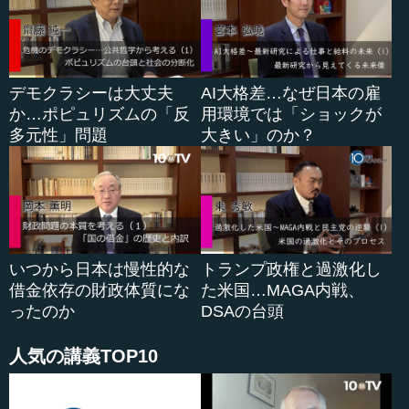
にじわっと入れようとしました。インドはさすがに、中国
の名前を出すなら付き合わないと言われたので、気をつか
ったのですが、これによって初めての首脳会談をやりまし
た。これは菅氏を巻き込むためです。
デモクラシーは大丈夫
AI大格差…なぜ日本の雇
か…ポピュリズムの「反
用環境では「ショックが
バイデン政権ができてから、政府の高官が海を渡って海
多元性」問題
大きい」のか？
外に行ったのは、日本が最初です。これは2＋2会議で、日
本に国務長官と国防長官が来ました。これは初めての出来
事で、菅氏がバイデン氏に電話をしました。そのときにバ
イデン氏は、尖閣列島は日米安保条約5条の適用内だと言っ
てくれたのです。これも結構大きなことです。オバマ氏は
何となくそれを言っていたのですが、バイデン氏は明確に
言いました。これは全部菅氏を巻き込むためです。菅氏
いつから日本は慢性的な
トランプ政権と過激化し
は、それに気がついていたとは思います。
借金依存の財政体質にな
た米国…MAGA内戦、
ったのか
DSAの台頭
人気の講義TOP10