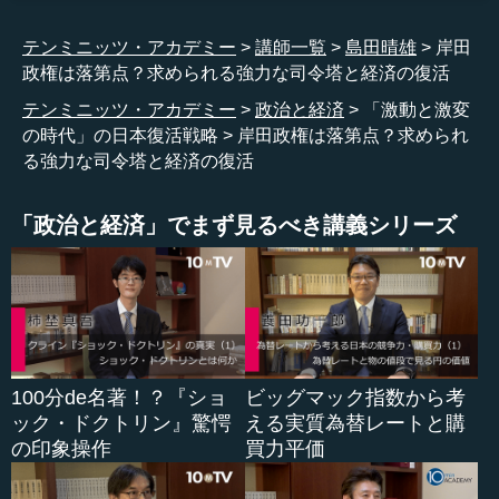
治もやっています。これは1年間で500人もの所員を集め
て、その内120人は民間人です。これをつくるのは大仕事な
テンミニッツ・アカデミー
講師一覧
島田晴雄
岸田
ので、よくやったと思います。
政権は落第点？求められる強力な司令塔と経済の復活
それから2050年にカーボン・ニュートラルを公約しまし
テンミニッツ・アカデミー
政治と経済
「激動と激変
た。これは2020年10月26日です。公約して、2カ月ぐらい
の時代」の日本復活戦略
岸田政権は落第点？求められ
のうちに、5つぐらい法律を通しました。産業界を網羅し
る強力な司令塔と経済の復活
て、日本の産業界は真面目なので一所懸命やり出しまし
た。これも菅氏の功績だと思います。そして、生活者目線
「政治と経済」でまず見るべき講義シリーズ
の政策を行いました。電話料金引き下げや、不妊治療の保
険適用、地銀改革や医療負担など、分かりやすいのです。
菅氏の在任時代の一番大きな問題は、日米首脳会談だと
思います。これは2021年4月にやりました。この日米首脳
会談について、アメリカの政権が日米首脳会談をやるの
に、こんなに前準備したことは歴史上初めてです。
100分de名著！？『ショ
ビッグマック指数から考
ック・ドクトリン』驚愕
える実質為替レートと購
そこでは次のことが決まりました。とにかく日本の政権
の印象操作
買力平価
をしっかり取り込むために、日・米・オーストラリア・イ
ンドの4か国を巻き込んでQuadを発足し、中国包囲網の中