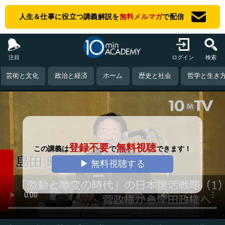
人生＆仕事に役立つ講義解説を
無料メルマガ
で配信
注目
ログイン
検索
芸術と文化
政治と経済
ホーム
歴史と社会
哲学と生き
登録不要
無料視聴
この講義は
で
できます！
▶ 無料視聴する