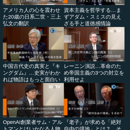
アメリカ人の心を震わせ
資本主義を哲学する…ま
た20歳の日系二世・三上
ずアダム・スミスの見え
弘文の翻訳
ざる手と道徳感情論
中国古代史の真実と『キ
レーニン演説…革命のた
ングダム』…史実がわか
め帝国主義の3つの対立を
れば物語はもっと面白い
利用せよ
OpenAI創業者サム・アル
『老子』が求める「絶対
トマンとはいかなる人物
自由の境地」とは？…そ