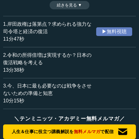
ーダーシップを発揮する司令塔が求められている。（全3話
続きを見る ▼
時間：11分47秒
中第1話）
収録日：2022年1月18日
（2022年1月18日開催島田塾年頭講演「激動と激変の時
追加日：2022年4月12日
代：日本の選択」より）
1.岸田政権は落第点？求められる強力な
カテゴリー：
司令塔と経済の復活
▶無料視聴
政治
政策
11分47秒
≪全文≫
2.令和の所得倍増は実現するか？日本の
●菅政権は日米首脳会談で成果を出したがコロナ禍に
復活戦略を考える
襲われた
13分38秒
今から少し日本の話をしたいと思います。こういう（激
3.今、日本に最も必要なのは戦争をさせ
動と激変の）世界の中で、日本はどういう方向を取るべき
ないための準備と知恵
かについてです。
10分15秒
まず、2021年は菅政権です。菅政権は、安倍政権を継承
するということで、電光石火の早業で、首相の座を確保し
＼テンミニッツ・アカデミー無料メルマガ／
ました。菅氏は、DX（デジタルトランスフォーメーショ
人生＆仕事に役立つ講義解説を
無料メルマガ
で配信
ン）ということでデジタル庁をつくるなど、結構大きな政