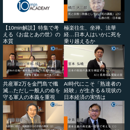
【10min解説】特集で考
極楽往生、坐禅、法華
える《お盆とあの世》の
経…日本人はいかに死を
本質
乗り越えるか
共産軍2万を金門島で殲
AI時代にこそ「熟達者の
滅…ただし一般人の命を
経験」が生きる＆現状の
守る軍人の本義を重視
日本経済の実情は