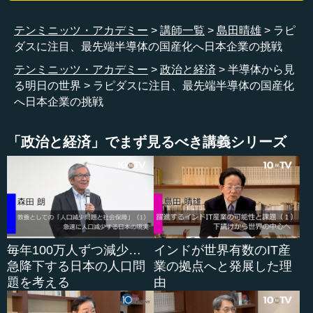
このラピダスが量産を目指...
テンミニッツ・アカデミー
講師一覧
島田晴雄
ラピ
ダスに注目、最先端半導体の国産化へ日本企業の挑戦
テンミニッツ・アカデミー
政治と経済
半導体から見
る明日の世界
ラピダスに注目、最先端半導体の国産化
へ日本企業の挑戦
「政治と経済」でまず見るべき講義シリーズ
毎年100万人ずつ減少…
インドが世界有数のIT産
急降下する日本の人口問
業の拠点へと発展した理
題を考える
由