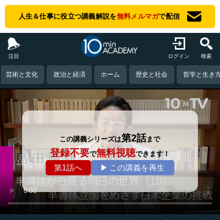
人生＆仕事に役立つ講義解説を
無料メルマガ
で配信
注目
ログイン
検索
芸術と文化
政治と経済
ホーム
歴史と社会
哲学と生き
第2話
この講義シリーズは
まで
登録不要
無料視聴
で
できます！
第1話へ
▶ この講義を再生