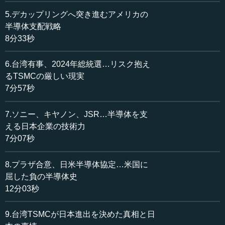
は大変な国際派の人ですが、積極的に声をかけて始めたの
です。
5.デカップリングへ突き進むアメリカの
半導体支配戦略
この会社は何をするのかというと、「ビヨンド2ナノ」と
8分33秒
いう（2ナノは最先端中の最先端ですが）そのロジック半導
体の製造技術を確立して、2020年代後半、2027年が目標に
6.台湾有事、2024年総統選…リスク抱え
なっているようですけれども、製造ラインの構築を目指す
るTSMCの厳しい現実
ということです。そこで経産省は早速補正予算を組み、直
7分57秒
ちに700億円支援しています。
7.ソニー、キヤノン、JSR…半導体を支
それで小池淳義さんという人がラピダスの社長になりま
える日本企業の技術力
したが、日立にいた人で製造の専門家です。この方が次の
7分07秒
ようなことを言っています。2025年までに試作ラインを構
築し、2027年と思われていますが量産ラインを立ち上げる
ということです。今から数年です。それで技術の確立まで2
8.プラザ合意、日米半導体協定…米国に
兆円が必要で、量産ラインの準備に5兆円ぐらいかかると記
屈した負の半導体史
者会見で話しました。
12分03秒
それで、どのようにしたらできるのかというと、2022年
9.台湾TSMCが日本進出を決めた真相と日
の末に提携したIBMは、2021年に2ナノ品の試作に成功しま