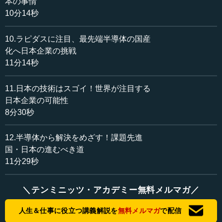
本の事情
した。IBMは今、半導体を作っていません。試作は本当の実
10分14秒
験だと思います。これを量産するのはすごく大変なこと
で、TSMCはこれを作るのに100万枚ロスしているといわれ
10.ラピダスに注目、最先端半導体の国産
るくらい、何年もかかっているわけです。たまたまIBMはそ
化へ日本企業の挑戦
れで成功しただけで、実験で成功するのと作るのとでは話
11分14秒
が違うのです。
ラピダスは、IBMに社員を派遣して教育するから大丈夫だ
11.日本の技術はスゴイ！世界が注目する
と言っているわけです。そして経産省は直ちに、2カ月後に
日本企業の可能性
2600億円の補助を発表しています。ですから、前の700億
8分30秒
円と合わせて3300億円になったということです。
12.半導体から解決をめざす！課題先進
また、小池さんはインタビューで次のように答えていま
国・日本の進むべき道
す。「一般に最先端の半導体を量産するには1000人ぐらい
11分29秒
技術者が必要だといわれているが、AIとか自動化技術を導
入するから500人でできる」と。このように言っています
が、2027年から量産を開始して、2030年には売り上げを1
＼テンミニッツ・アカデミー無料メルマガ／
兆円にするそうです。
人生＆仕事に役立つ講義解説を
無料メルマガ
で配信