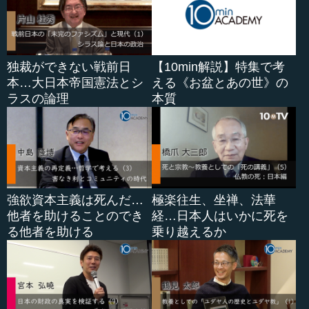
独裁ができない戦前日
【10min解説】特集で考
本…大日本帝国憲法とシ
える《お盆とあの世》の
ラスの論理
本質
強欲資本主義は死んだ…
極楽往生、坐禅、法華
他者を助けることのでき
経…日本人はいかに死を
る他者を助ける
乗り越えるか