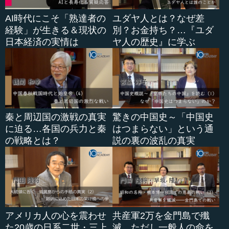
AI時代にこそ「熟達者の
ユダヤ人とは？なぜ差
経験」が生きる＆現状の
別？お金持ち？…『ユダ
日本経済の実情は
ヤ人の歴史』に学ぶ
秦と周辺国の激戦の真実
驚きの中国史～「中国史
に迫る…各国の兵力と秦
はつまらない」という通
の戦略とは？
説の裏の波乱の真実
アメリカ人の心を震わせ
共産軍2万を金門島で殲
た20歳の日系二世・三上
滅…ただし一般人の命を