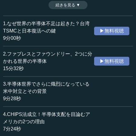
れている。日本は2021年に同社を誘致したが、同時に半導
続きを見る ▼
時間：11分14秒
体立国を目指すため新たな動きも始まっており、2022年、
収録日：2023年7月14日
2ナノの半導体国産化をめざす企業が産声を上げた。それ
追加日：2023年10月30日
が、トヨタ、NTT、ソニーなど8社が出資して設立された
1.なぜ世界の半導体不足は起きた？台湾
カテゴリー：
「ラピダス（Rapidus）」である。今回はこの企業に焦点を
TSMCと日本復活への鍵
▶無料視聴
国際
国際一般
当てて解説しながら、世界をリードする日本の半導体関連
9分00秒
産業について話を進めていく。（全12話中第10話）
ビジネス・経営
ビジネス・経営一般
科学技術
科学技術一般
2.ファブレスとファウンドリー、2つに分
かれる世界の半導体
▶無料視聴
≪全文≫
15分32秒
●最先端の半導体の国産化に挑む「ラピダス」
3.半導体世界でさらに熾烈になっている
もう1つ大きな話は「ラピダス（Rapidus）」という会社
米中対立とその背景
です。2022年11月10日にこの会社が政府の支援を得て半導
9分28秒
体を作ることになりました。ラピダスというのはラテン語
で「速い」という意味だそうですが、これには8社の日本の
4.CHIPS法成立！半導体支配を目論むア
会社――トヨタ、NTT、ソニー、NEC、ソフトバンク、デ
メリカの2つの理由
ンソー、キオクシア、三菱（UFJ）銀行――が参加しま
7分24秒
す。これを主導した東京エレクトロン元社長の東哲郎さん