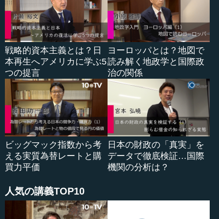
戦略的資本主義とは？日
ヨーロッパとは？地図で
本再生へアメリカに学ぶ5
読み解く地政学と国際政
つの提言
治の関係
ビッグマック指数から考
日本の財政の「真実」を
える実質為替レートと購
データで徹底検証…国際
買力平価
機関の分析は？
人気の講義TOP10