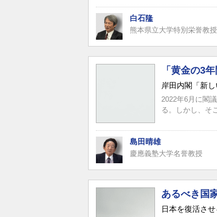
白石隆
熊本県立大学特別栄誉教授
「黄金の3
岸田内閣「新し
2022年6月に
る。しかし、そこ
島田晴雄
慶應義塾大学名誉教授
あるべき国
日本を復活させ