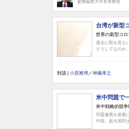
慶應義塾大学名誉教授
台湾が新型
世界の新型コロ
過去に類を見な
どうしてなのか。
対談 |
小原雅博
／
神藏孝之
米中問題で一番重
米中戦略的競争
同盟連携を基盤
中国。超大国同