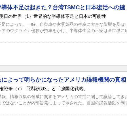
半導体不足は起きた？台湾TSMCと日本復活への鍵
明日の世界（1）世界的な半導体不足と日本の可能性
不足によって、一時、自動車や家電製品の生産に大きな影響を及ぼ
シアのウクライナ侵攻が拍車をかけ、半導体生産の不安は全世界に広が
氏によって明らかになったアメリカ諜報機関の真相
権戦争（7）「諜報戦略」と「強国化戦略」
諜報、情報収集の脅威に関するアメリカの警戒に関して議論してき
のではないことが内部告発によって示された。自国の諜報活動を制限し