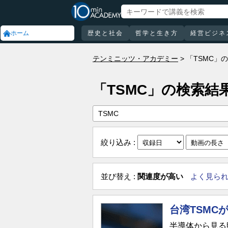
ホーム
歴史と社会
哲学と生き方
経営ビジネ
テンミニッツ・アカデミー
「TSMC」
「TSMC」の検索結
絞り込み :
並び替え :
関連度が高い
よく見ら
台湾TSMC
半導体から見る