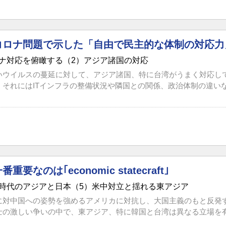
コロナ問題で示した「自由で民主的な体制の対応力
ナ対応を俯瞰する（2）アジア諸国の対応
いウイルスの蔓延に対して、アジア諸国、特に台湾がうまく対応し
それにはITインフラの整備状況や隣国との関係、政治体制の違いなど
要なのは｢economic statecraft｣
時代のアジアと日本（5）米中対立と揺れる東アジア
に対中国への姿勢を強めるアメリカに対抗し、大国主義のもと反発
士の激しい争いの中で、東アジア、特に韓国と台湾は異なる立場を有し