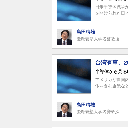
日米半導体戦争
を開けられた日
島田晴雄
慶應義塾大学名誉教授
台湾有事、2
半導体から見る
アメリカが自国
体を含む企業な
島田晴雄
慶應義塾大学名誉教授