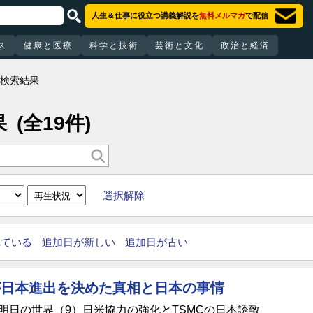
人生＆仕事に役立つ講義解説を
無料メルマガ
で配信
ス
健康と医療
科学と技術
芸術と文化
政治と経済
の検索結果
果
(全19件)
選択解除
れている
追加日が新しい
追加日が古い
が日本進出を決めた真相と日本の事情
明日の世界（9）日米協力の強化とTSMCの日本誘致