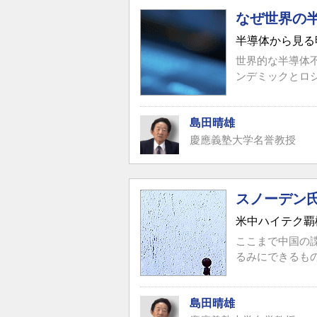
なぜ世界の
半導体から見る
世界的な半導体
ンデミックとロ
島田晴雄
慶應義塾大学名誉教授
スノーデン
米中ハイテク覇
ここまで中国の
るみにできるも
島田晴雄