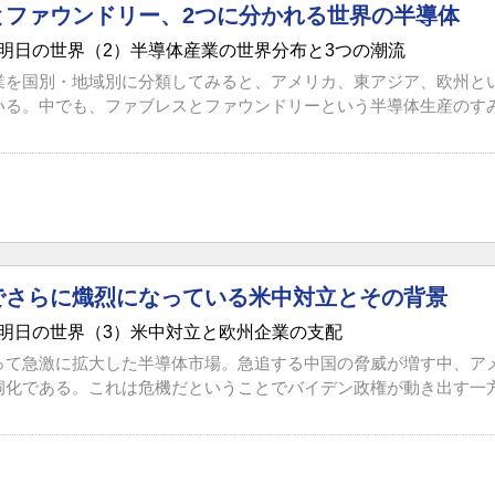
とファウンドリー、2つに分かれる世界の半導体
明日の世界（2）半導体産業の世界分布と3つの潮流
業を国別・地域別に分類してみると、アメリカ、東アジア、欧州と
いる。中でも、ファブレスとファウンドリーという半導体生産のすみ分
でさらに熾烈になっている米中対立とその背景
明日の世界（3）米中対立と欧州企業の支配
って急激に拡大した半導体市場。急追する中国の脅威が増す中、ア
洞化である。これは危機だということでバイデン政権が動き出す一方、