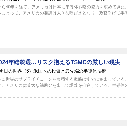
から40年を経て、アメリカは日本に半導体戦略の協力を求めてきた
本にとって、アメリカの要請は大きな呼び水となり、政官挙げて半導体
024年総統選…リスク抱えるTSMCの厳しい現実
明日の世界（6）米国への投資と最先端の半導体技術
内に世界のサプライチェーンを集積する戦略はすでに始まっている。
ど、アメリカは莫大な補助金を出して誘致を推進している。半導体の世