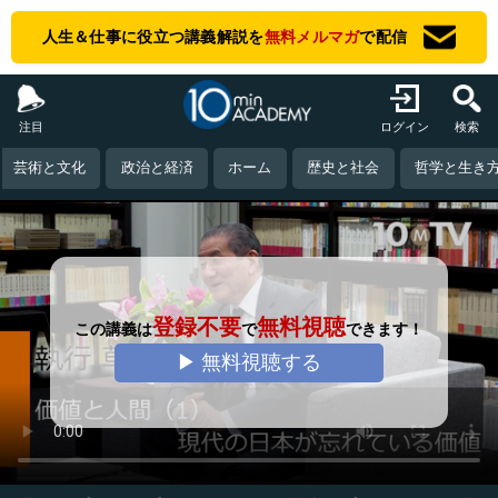
人生＆仕事に役立つ講義解説を
無料メルマガ
で配信
注目
ログイン
検索
芸術と文化
政治と経済
ホーム
歴史と社会
哲学と生き
登録不要
無料視聴
この講義は
で
できます！
▶ 無料視聴する