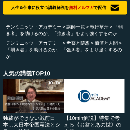
の）哲学者の本で、現代社会を考えるにあたり、今の言葉
人生＆仕事に役立つ講義解説を
無料メルマガ
で配信
を引用されています。
ヒューマニズムはご存じのように、キリスト教から生ま
テンミニッツ・アカデミー
講師一覧
執行草舟
「弱
れています。
き者」を助けるのか、「強き者」をより強くするのか
―― そうですね。神の厳しさが……。
テンミニッツ・アカデミー
考察と随想
価値と人間
「弱き者」を助けるのか、「強き者」をより強くするの
執行 そう、神があってのヒューマニズムです。ところ
か
が、ヨーロッパはキリスト教を捨てたので、ヒューマニズ
ムだけが独り歩きしています。ヒューマニズムは、キリス
人気の講義TOP10
ト教の中の最も尊い教えだから、もちろん最善のもので
す。この最善のものが、神を失うことによって堕落したの
です。そして今、世界を覆う、悪い言葉でいうと「何でも
あり」みたいな、移民一つ止められない、とんでもない事
態になっているのです。
―― おっしゃる通りですね。
独裁ができない戦前日
【10min解説】特集で考
本…大日本帝国憲法とシ
える《お盆とあの世》の
執行 聖書でキリストが直に話している言葉が「マタイ