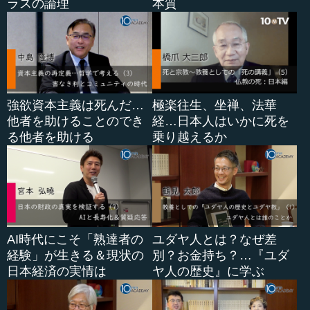
ラスの論理
本質
伝」10章34節以下に書いてあります。夫婦の愛情も大切、
親子の愛情も大切、もちろん家庭はすごく重要といった内
容です。
ただ、あの頃はユダヤ教社会だから、ユダヤ教の神の掟
です。神の掟に家族が背いた場合は即離婚で、即親を捨て
強欲資本主義は死んだ…
極楽往生、坐禅、法華
る、子ども...
他者を助けることのでき
経…日本人はいかに死を
る他者を助ける
乗り越えるか
AI時代にこそ「熟達者の
ユダヤ人とは？なぜ差
経験」が生きる＆現状の
別？お金持ち？…『ユダ
日本経済の実情は
ヤ人の歴史』に学ぶ