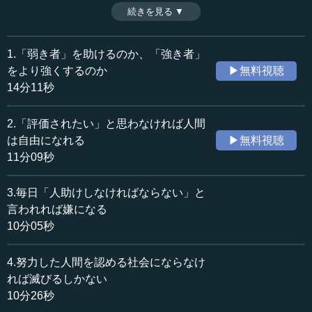
善のものが堕落した場合、最悪のものになる」ということ
続きを見る ▼
時間：14分11秒
わざが、その大きなヒントとなる。「弱い者を助けよ」と
収録日：2024年1月31日
いう風潮があるが、今大切にすべきは、逆に「強い者を助
追加日：2024年3月29日
ける」ことなのかもしれない。その視点から、明治日本の
1.「弱き者」を助けるのか、「強き者」
カテゴリー：
気概について見ていく。（全8話中第1話）
をより強くするのか
▶無料視聴
哲学・思想
思想・随想
※インタビュアー：神藏孝之（テンミニッツTV論説主幹）
14分11秒
≪全文≫
2.「評価されたい」と思わなければ人間
●「最善が堕落した場合、最悪になる」
は自由になれる
▶無料視聴
11分09秒
執行 今、思想的に日本社会に一番重要なものが何かを考
えたとき、世界中がヒューマニズムに襲われています。ヒ
3.毎日「人助けしなければならない」と
ューマニズムが行き過ぎて、ヨーロッパもアメリカも日本
言われれば嫌になる
も身動きが取れなくなっています。
10分05秒
―― おっしゃる通りです。
4.努力した人間を認める社会にならなけ
執行 ローマ帝国が滅びるとき、ローマ帝国の賢者たちが
れば滅びるしかない
一番重要視していた、ことわざにまでなっている言葉があ
10分26秒
ります。それは「最善のものが堕落した場合、最悪のもの