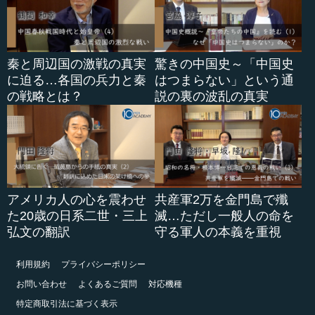
秦と周辺国の激戦の真実
驚きの中国史～「中国史
に迫る…各国の兵力と秦
はつまらない」という通
の戦略とは？
説の裏の波乱の真実
アメリカ人の心を震わせ
共産軍2万を金門島で殲
た20歳の日系二世・三上
滅…ただし一般人の命を
弘文の翻訳
守る軍人の本義を重視
利用規約
プライバシーポリシー
お問い合わせ
よくあるご質問
対応機種
特定商取引法に基づく表示