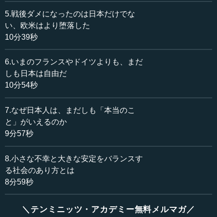
になる」という思想です。
5.戦後ダメになったのは日本だけでな
い、欧米はより堕落した
―― まさに今の日本社会ですね。
10分39秒
執行 そう。日本だけではない。ヨーロッパもそうです。
6.いまのフランスやドイツよりも、まだ
移民問題一つ、ヨーロッパが止められないのも、要は人権
しも日本は自由だ
の問題です。人権やヒューマニズムを「悪い」と言うこと
10分54秒
は、もう誰もできないのです。
7.なぜ日本人は、まだしも「本当のこ
ヨーロッパは散々、人権とヒューマニズムを武器に、ア
ジアとアフリカを100年前までは植民地にしてきました。
と」がいえるのか
今、それにヨーロッパは返り討ちに遭っているのです。自
9分57秒
分たちが言ってきたことだから。日本は先頭に立っていな
かったから、まだいいほうです。
8.小さな不幸と大きな安定をバランスす
る社会のあり方とは
一番重要なことは、最善のことほど堕落した場合、最悪
8分59秒
のものになるという考え方です。ローマ帝国の賢者たち
が、この世で一番大切な思想と言っていたそうです。イヴ
＼テンミニッツ・アカデミー無料メルマガ／
ァン・イリイチという一昔前に有名だった（オーストリア