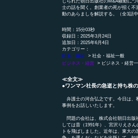
じられた朝日出版社のM&A騒動に
士の話を聞く。創業者の死が招く不
動のあらましを解説する。（全3話中
時間：15分03秒
収録日：2025年3月24日
追加日：2025年6月4日
カテゴリー：
社会・福祉
社会・福祉一般
ビジネス・経営
ビジネス・経営
≪全文≫
●ワンマン社長の急逝と持ち株
弁護士の河合弘之です。今日は、私
事例をお話しいたします。
問題の会社は、株式会社朝日出版社
しては昔（1991年）、宮沢りえさん
トを飛ばしました。近年は、東大の
争」を選んだ』などを出版して、知