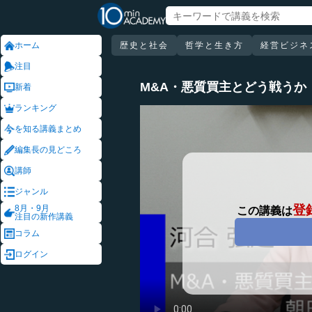
ホーム
歴史と社会
哲学と生き方
経営ビジネ
注目
M&A・悪質買主とどう戦うか
新着
ランキング
を知る講義まとめ
編集長の見どころ
講師
ジャンル
登
8月・9月
この講義は
注目の新作講義
コラム
ログイン