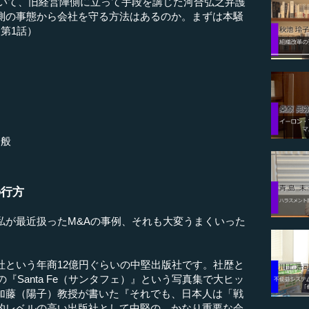
ついて、旧経営陣側に立って手段を講じた河合弘之弁護
測の事態から会社を守る方法はあるのか。まずは本騒
第1話）
一般
の行方
が最近扱ったM&Aの事例、それも大変うまくいった
という年商12億円ぐらいの中堅出版社です。社歴と
の『Santa Fe（サンタフェ）』という写真集で大ヒッ
加藤（陽子）教授が書いた『それでも、日本人は「戦
的レベルの高い出版社として中堅の、かなり重要な会