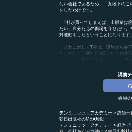
ない会社であるため、「九段下のこ
をしたわけです。
T社が買ってしまえば、出版業は廃
たい。自分たちの職場を守りたい。
対運動をしたということになります
それに対してT社は、遺族から委任
た。そして、新たにS氏という代表
に、いわば株主であるかのごとく振る
講義
7
会員
テンミニッツ・アカデミー
講師一
朝日出版社のM&A騒動
テンミニッツ・アカデミー
経営ビ
逝…会社を守る方法は？朝日出版社の