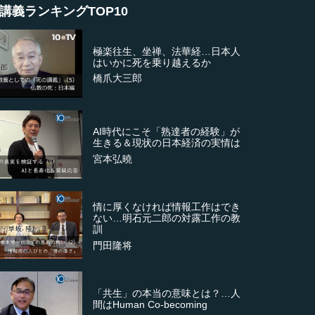
講義ランキングTOP10
極楽往生、坐禅、法華経…日本人
はいかに死を乗り越えるか
橋爪大三郎
AI時代にこそ「熟達者の経験」が
生きる＆現状の日本経済の実情は
宮本弘曉
情に厚くなければ情報工作はでき
ない…明石元二郎の対露工作の教
訓
門田隆将
「共生」の本当の意味とは？…人
間はHuman Co-becoming