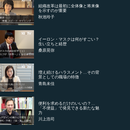
組織改革は最初に全体像と将来像
を示すのが重要
秋池玲子
イーロン・マスクは何がすごい？
生い立ちと経歴
桑原晃弥
増え続けるハラスメント…その背
景としての職場の特徴
青島未佳
便利を求めるだけのいいの？…
「不便益」で発見できる新たな魅
力
川上浩司