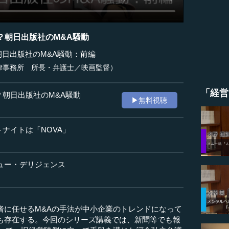
？朝日出版社のM&A騒動
朝日出版社のM&A騒動：前編
律事務所 所長・弁護士／映画監督）
「経営
？朝日出版社のM&A騒動
▶無料視聴
トナイトは「NOVA」
デュー・デリジェンス
者に任せるM&Aの手法が中小企業のトレンドになって
も存在する。今回のシリーズ講義では、新聞等でも報