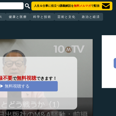
人生＆仕事に役立つ講義解説を
無料メルマガ
で配信
ス
健康と医療
科学と技術
芸術と文化
政治と経済
録不要
無料視聴
で
できます！
▶ 無料視聴する