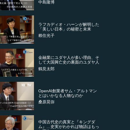
中島隆博
ラフカディオ・ハーンが解明した
「美しい日本」の秘密と未来
賴住光子
金融業にユダヤ人が多い理由、そ
して大国興亡史の裏面のユダヤ人
鶴見太郎
OpenAI創業者サム・アルトマン
とはいかなる人物なのか
桑原晃弥
中国古代史の真実と『キングダ
ム』…史実がわかれば物語はもっ