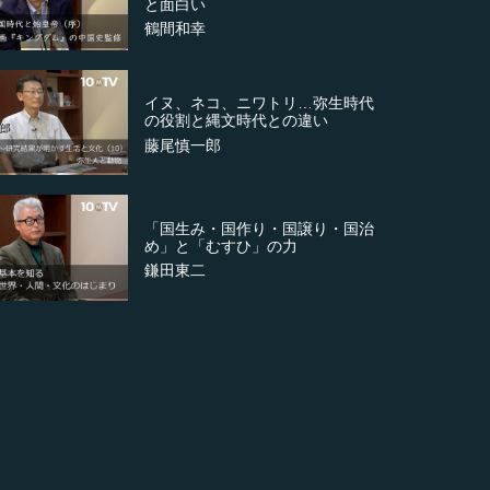
と面白い
鶴間和幸
イヌ、ネコ、ニワトリ…弥生時代
の役割と縄文時代との違い
藤尾慎一郎
「国生み・国作り・国譲り・国治
め」と「むすひ」の力
鎌田東二