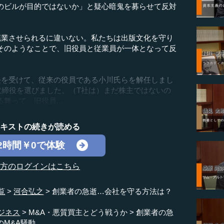
のビルが目的ではないか」と疑心暗鬼を募らせて反対
業させられるに違いない。私たちは出版文化を守り
そのようなことで、旧役員と従業員が一体となって反
。
を受けて、従来の役員である小川氏らを解任しまし
取締役を選びました。（T社は）まだ株主ではないの
舞って、旧役員...
テキストの続きが読める
2時間￥0で体験
の方のログインはこちら
覧
河合弘之
創業者の急逝…会社を守る方法は？
ジネス
M&A・悪質買主とどう戦うか
創業者の急
M&A騒動