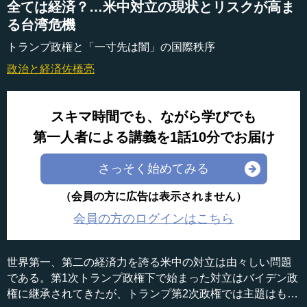
全ては経済？…米中対立の現状とリスクが高ま
る台湾危機
トランプ政権と「一寸先は闇」の国際秩序
政治と経済
佐橋亮
スキマ時間でも、ながら学びでも
第一人者による講義を1話10分でお届け
さっそく始めてみる
（会員の方に広告は表示されません）
会員の方のログインはこちら
世界第一、第二の経済力を誇る米中の対立は由々しい問題
である。第1次トランプ政権下で始まった対立はバイデン政
権に継承されてきたが、トランプ第2次政権では主題はもっ