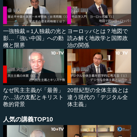
やすということもありましたし、中国の政治体制への批判
もありました。
さらには、そこに経済が大きく巻き込まれました。皆さ
一強独裁＝1人独裁の光と
ヨーロッパとは？地図で
んも「経済安全保障」という言葉をお聞きになったことが
影…「強い中国」への動
読み解く地政学と国際政
あると思いますが、経済活動にどうやって安全保障の視点
機と限界
治の関係
を入れるのか。このことが、トランプ第1次政権では非常に
強くなりましたし、そのための法律も米国議会で超党派に
より成立し、実行に移されました。輸出管理、投資の規
制、他には中国に由来のある科学者へのビザの発給を「真
剣」に行なったり、政府調達の相手を替えたり、いろいろ
なことがなされました。日本も同じで、こういった経済安
全保障の視点が重視された。これが米中対立の大きな特徴
なぜ民主主義が「最善」
20世紀型の全体主義とは
です。
か…法の支配とキリスト
違う現代の「デジタル全
教的背景
体主義」
●バイデン政権に引き継がれた米中対立の深刻さ
人気の講義TOP10
実はトランプ政権が最初の4年間...