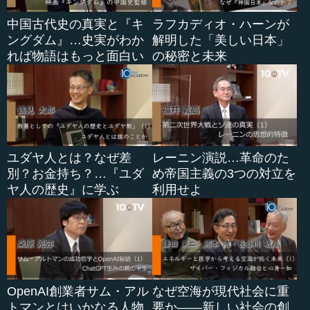
中国古代史の真実と『キ
ラフカディオ・ハーンが
ングダム』…史実がわか
解明した「美しい日本」
れば物語はもっと面白い
の秘密と未来
ユダヤ人とは？なぜ差
レーニン演説…革命のた
別？お金持ち？…『ユダ
め帝国主義の3つの対立を
ヤ人の歴史』に学ぶ
利用せよ
OpenAI創業者サム・アル
なぜ空海が現代社会に重
トマンとはいかなる人物
要か――新しい社会の創