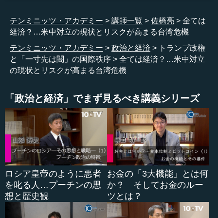
「ただ中国の力を伸ばしているだけではなく、その力を
テンミニッツ・アカデミー
講師一覧
佐橋亮
全ては
どのように使うかということで、明らかに私たちの期待と
経済？…米中対立の現状とリスクが高まる台湾危機
はそぐわない方向に行っている。国内の市場改革もしない
し、世界の国、特にアメリカやG7との協調もおざなりにし
テンミニッツ・アカデミー
政治と経済
トランプ政権
ている。そして、政治改革。温家宝や胡錦濤の時代には、
と「一寸先は闇」の国際秩序
全ては経済？…米中対立
やる方向が見えていたものが、そういったことにも後ろ向
の現状とリスクが高まる台湾危機
きになっている。おかしい。米中関係はこのままでいいの
だろうか」。
「政治と経済」でまず見るべき講義シリーズ
オバマ政権の末期にそれが出てきたのですが、一気に、
いわば激流のように中国戦略や中国への見方を変えたの
が、トランプ第1次政権でした。そして、私も中公新書
（『米中対立-アメリカの戦略転換と分断される世界』2021
年発刊）を書きましたが、皆さんご存じの通り、米中対立
というものが始まります。
ロシア皇帝のように悪者
お金の「3大機能」とは何
を叱る人…プーチンの思
か？ そしてお金のルー
実はその米中対立は、軍事の衝突や軍事力で競り合うと
想と歴史観
ツとは？
いうことだけではありませんでした。政治的な対立、要す
るにアメリカの政治的影響力、同盟国やパートナー国を増