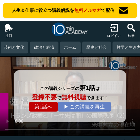
人生＆仕事に役立つ講義解説を
無料メルマガ
で配信
注目
ログイン
検索
芸術と文化
政治と経済
ホーム
歴史と社会
哲学と生き
第1話
この講義シリーズの
は
登録不要
無料視聴
で
できます！
第1話へ
▶ この講義を再生