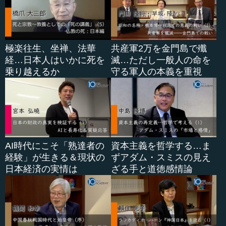
極楽往生、坐禅、法華
共産軍2万を金門島で殲
経…日本人はいかに死を
滅…ただし一般人の命を
乗り越えるか
守る軍人の本義を重視
AI時代にこそ「熟達者の
資本主義を哲学する…ま
経験」が生きる＆現状の
ずアダム・スミスの見え
日本経済の実情は
ざる手と道徳感情論