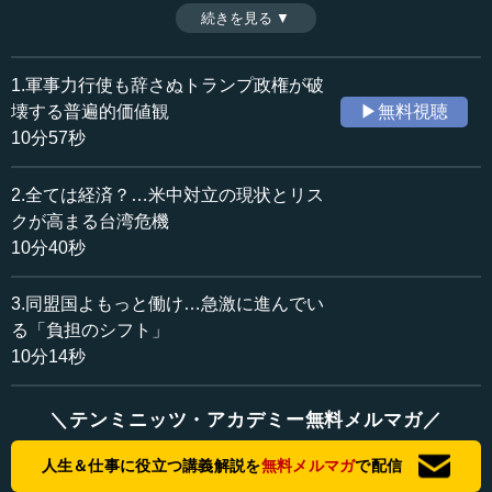
ぱら経済に集中している。われわれも米中協議の行方を注
続きを見る ▼
時間：10分40秒
視しつつ、グローバル課題や経済安全保障上の危機管理を
収録日：2025年6月23日
見据える必要がある。さらに「台湾危機」については、リ
追加日：2025年8月14日
スクが間違いなく上がっており、「経済」に関する協議な
1.軍事力行使も辞さぬトランプ政権が破
カテゴリー：
どとは別次元で注視する必要がある。（全3話中第2話）
壊する普遍的価値観
▶無料視聴
国際
国際一般
10分57秒
≪全文≫
2.全ては経済？…米中対立の現状とリス
●第1次トランプ政権から始まった本格的な米中対立
クが高まる台湾危機
10分40秒
さて、こういったことを踏まえて、続いて米中対立につ
いてお話をしたいと思います。
3.同盟国よもっと働け…急激に進んでい
る「負担のシフト」
米中対立、すなわちアメリカと中国の対立がいつ頃から
10分14秒
始まったのかというと、明確に第1次トランプ政権からだと
思います。オバマ政権の末期、2014～2015年あたりから、
アメリカの中では「あれ、2013年から始まった中国の習近
＼テンミニッツ・アカデミー無料メルマガ／
平体制は、どうも様子がおかしいぞ」という気づきがあり
ました。
人生＆仕事に役立つ講義解説を
無料メルマガ
で配信