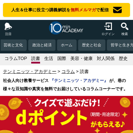
人生＆仕事に役立つ講義解説を
無料メルマガ
で配信
注目
ログイン
検索
芸術と文化
政治と経済
ホーム
歴史と社会
哲学と生き
コラムTOP
読書
生活
国際
美容・健康
対人関係
歴史
テンミニッツ・アカデミー
コラム
読書
社会人向け教養サービス
『テンミニッツ・アカデミー』
が、巷の
様々な豆知識や真実を無料でお届けしているコラムコーナーです。