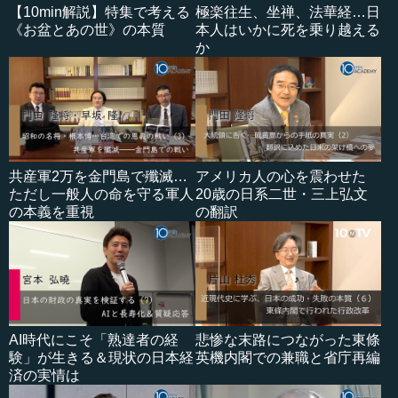
【10min解説】特集で考える
極楽往生、坐禅、法華経…日
《お盆とあの世》の本質
本人はいかに死を乗り越える
か
共産軍2万を金門島で殲滅…
アメリカ人の心を震わせた
ただし一般人の命を守る軍人
20歳の日系二世・三上弘文
の本義を重視
の翻訳
AI時代にこそ「熟達者の経
悲惨な末路につながった東條
験」が生きる＆現状の日本経
英機内閣での兼職と省庁再編
済の実情は