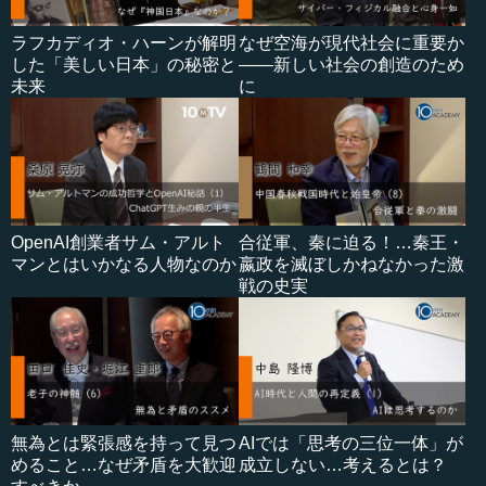
ラフカディオ・ハーンが解明
なぜ空海が現代社会に重要か
した「美しい日本」の秘密と
――新しい社会の創造のため
未来
に
OpenAI創業者サム・アルト
合従軍、秦に迫る！…秦王・
マンとはいかなる人物なのか
嬴政を滅ぼしかねなかった激
戦の史実
無為とは緊張感を持って見つ
AIでは「思考の三位一体」が
めること…なぜ矛盾を大歓迎
成立しない…考えるとは？