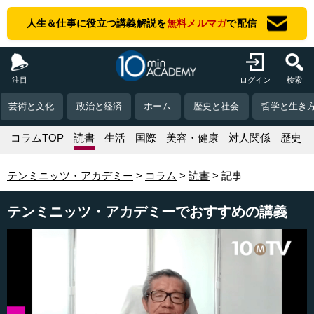
人生＆仕事に役立つ講義解説を
無料メルマガ
で配信
注目
ログイン
検索
芸術と文化
政治と経済
ホーム
歴史と社会
哲学と生き
コラムTOP
読書
生活
国際
美容・健康
対人関係
歴史
テンミニッツ・アカデミー
コラム
読書
記事
テンミニッツ・アカデミーでおすすめの講義