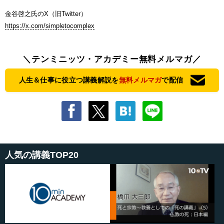
金谷啓之氏のX（旧Twitter）
https://x.com/simpletocomplex
＼テンミニッツ・アカデミー無料メルマガ／
人生＆仕事に役立つ講義解説を
無料メルマガ
で配信
人気の講義TOP20