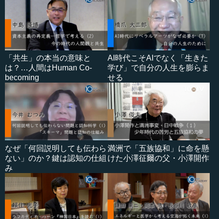
「共生」の本当の意味と
AI時代こそAIでなく「生きた
は？…人間はHuman Co-
学び」で自分の人生を膨らま
becoming
せる
なぜ「何回説明しても伝わら
満洲で「五族協和」に命を懸
ない」のか？鍵は認知の仕組
けた小澤征爾の父・小澤開作
み