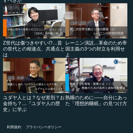
すべきか
Z世代は傷つきやすい!?…昔
レーニン演説…革命のため帝
の世代との相違点、共通点と
国主義の3つの対立を利用せ
は
よ
ユダヤ人とは？なぜ差別？お
熟睡のために――自分にあっ
金持ち？…『ユダヤ人の歴
た「理想的睡眠」の見つけ方
史』に学ぶ
利用規約
プライバシーポリシー