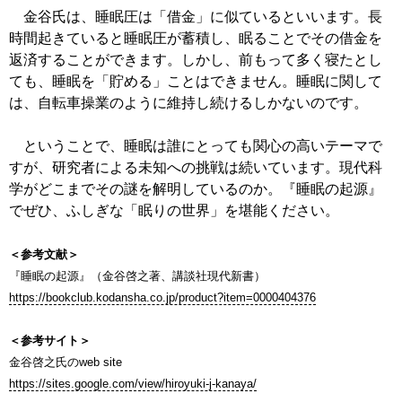
金谷氏は、睡眠圧は「借金」に似ているといいます。長
時間起きていると睡眠圧が蓄積し、眠ることでその借金を
返済することができます。しかし、前もって多く寝たとし
ても、睡眠を「貯める」ことはできません。睡眠に関して
は、自転車操業のように維持し続けるしかないのです。
ということで、睡眠は誰にとっても関心の高いテーマで
すが、研究者による未知への挑戦は続いています。現代科
学がどこまでその謎を解明しているのか。『睡眠の起源』
でぜひ、ふしぎな「眠りの世界」を堪能ください。
＜参考文献＞
『睡眠の起源』（金谷啓之著、講談社現代新書）
https://bookclub.kodansha.co.jp/product?item=0000404376
＜参考サイト＞
金谷啓之氏のweb site
https://sites.google.com/view/hiroyuki-j-kanaya/