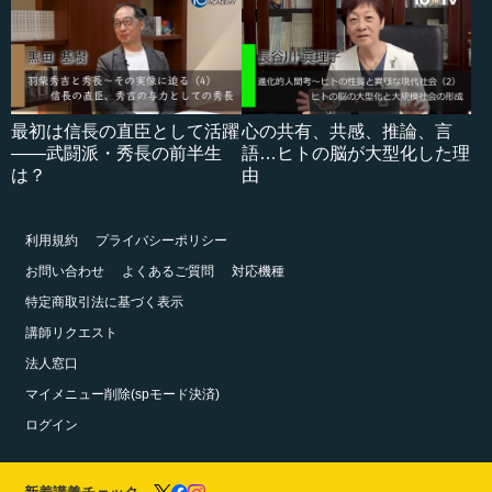
最初は信長の直臣として活躍
心の共有、共感、推論、言
――武闘派・秀長の前半生
語…ヒトの脳が大型化した理
は？
由
利用規約
プライバシーポリシー
お問い合わせ
よくあるご質問
対応機種
特定商取引法に基づく表示
講師リクエスト
法人窓口
マイメニュー削除(spモード決済)
ログイン