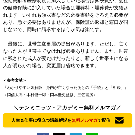
後期高齢者医療制度に加入していた場合は葬祭費が、会社
の健康保険に加入していた場合は埋葬料・埋葬費が支給さ
れます。いずれも領収書などの必要書類をそろえる必要が
あり、急ぐ必要はありませんが、保険証の返却と窓口が同
じなので、同時に請求するほうが気は楽です。
最後に、世帯主変更届の提出があります。ただし、亡く
なった人が世帯主でなければ必要ありません。また、世帯
に残された成人が妻だけだったりと、新しく世帯主になる
人が明らかな場合、変更届は省略できます。
＜参考文献＞
『わかりやすい図解版 身内が亡くなったあとの「手続」と「相続」』
（岡信太郎・本村健一郎・岡本圭史監修、三笠書房）
＼テンミニッツ・アカデミー無料メルマガ／
人生＆仕事に役立つ講義解説を
無料メルマガ
で配信