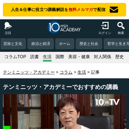
人生＆仕事に役立つ講義解説を
無料メルマガ
で配信
注目
ログイン
検索
芸術と文化
政治と経済
ホーム
歴史と社会
哲学と生き
コラムTOP
読書
生活
国際
美容・健康
対人関係
歴史
テンミニッツ・アカデミー
コラム
生活
記事
テンミニッツ・アカデミーでおすすめの講義