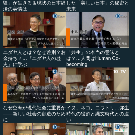
験」が生きる＆現状の日本経
した「美しい日本」の秘密と
済の実情は
未来
ユダヤ人とは？なぜ差別？お
「共生」の本当の意味と
金持ち？…『ユダヤ人の歴
は？…人間はHuman Co-
史』に学ぶ
becoming
なぜ空海が現代社会に重要か
イヌ、ネコ、ニワトリ…弥生
――新しい社会の創造のため
時代の役割と縄文時代との違
に
い