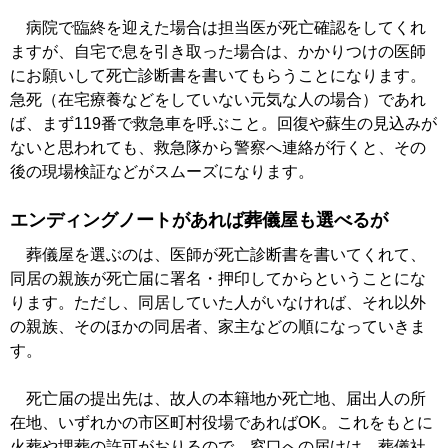
病院で臨終を迎えた場合は担当医が死亡確認をしてくれ
ますが、自宅で息を引き取った場合は、かかりつけの医師
にお願いして死亡診断書を書いてもらうことになります。
急死（在宅療養などをしていない元気な人の場合）であれ
ば、まず119番で救急車を呼ぶこと。回復や蘇生の見込みが
ないと思われても、救急隊から警察へ連絡が行くと、その
後の現場検証などがスムーズになります。
エンディングノートがあれば葬儀屋も選べるが
葬儀屋を選ぶのは、医師が死亡診断書を書いてくれて、
同居の親族が死亡届に署名・押印してからということにな
ります。ただし、同居していた人がいなければ、それ以外
の親族、そのほかの同居者、家主などの順になっていきま
す。
死亡届の提出先は、故人の本籍地か死亡地、届出人の所
在地、いずれかの市区町村役場であればOK。これをもとに
火葬や埋葬の許可がおりるので、窓口への届けは、葬儀社