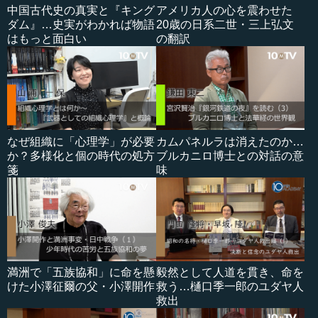
中国古代史の真実と『キング
アメリカ人の心を震わせた
ダム』…史実がわかれば物語
20歳の日系二世・三上弘文
はもっと面白い
の翻訳
なぜ組織に「心理学」が必要
カムパネルラは消えたのか…
か？多様化と個の時代の処方
ブルカニロ博士との対話の意
箋
味
満洲で「五族協和」に命を懸
毅然として人道を貫き、命を
けた小澤征爾の父・小澤開作
救う…樋口季一郎のユダヤ人
救出