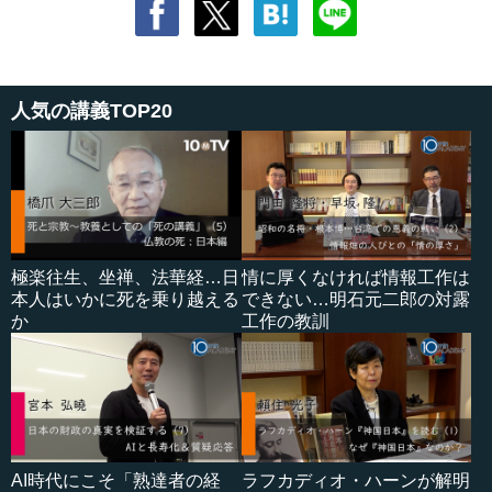
人気の講義TOP20
極楽往生、坐禅、法華経…日
情に厚くなければ情報工作は
本人はいかに死を乗り越える
できない…明石元二郎の対露
か
工作の教訓
AI時代にこそ「熟達者の経
ラフカディオ・ハーンが解明