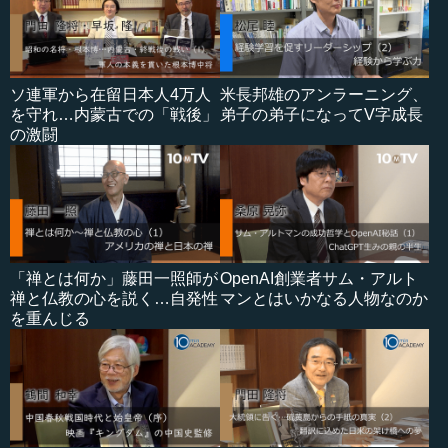
ソ連軍から在留日本人4万人
米長邦雄のアンラーニング、
を守れ…内蒙古での「戦後」
弟子の弟子になってV字成長
の激闘
「禅とは何か」藤田一照師が
OpenAI創業者サム・アルト
禅と仏教の心を説く…自発性
マンとはいかなる人物なのか
を重んじる