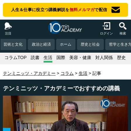
人生＆仕事に役立つ講義解説を
無料メルマガ
で配信
注目
ログイン
検索
芸術と文化
政治と経済
ホーム
歴史と社会
哲学と生き
コラムTOP
読書
生活
国際
美容・健康
対人関係
歴史
テンミニッツ・アカデミー
コラム
生活
記事
テンミニッツ・アカデミーでおすすめの講義