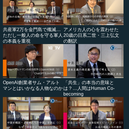
共産軍2万を金門島で殲滅…
アメリカ人の心を震わせた
ただし一般人の命を守る軍人
20歳の日系二世・三上弘文
の本義を重視
の翻訳
OpenAI創業者サム・アルト
「共生」の本当の意味と
マンとはいかなる人物なのか
は？…人間はHuman Co-
becoming