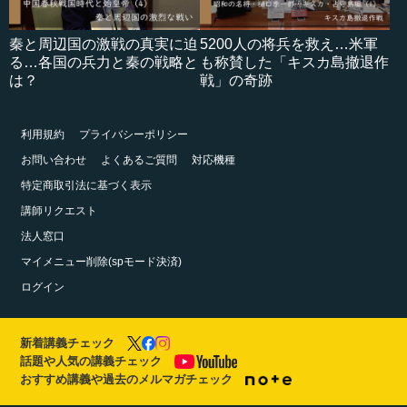
秦と周辺国の激戦の真実に迫
5200人の将兵を救え…米軍
る…各国の兵力と秦の戦略と
も称賛した「キスカ島撤退作
は？
戦」の奇跡
利用規約
プライバシーポリシー
お問い合わせ
よくあるご質問
対応機種
特定商取引法に基づく表示
講師リクエスト
法人窓口
マイメニュー削除(spモード決済)
ログイン
新着講義チェック
話題や人気の講義チェック
おすすめ講義や過去のメルマガチェック