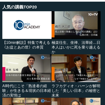
人気の講義TOP20
【10min解説】特集で考える
極楽往生、坐禅、法華経…日
《お盆とあの世》の本質
本人はいかに死を乗り越える
か
AI時代にこそ「熟達者の経
ラフカディオ・ハーンが解明
験」が生きる＆現状の日本経
した「美しい日本」の秘密と
済の実情は
未来