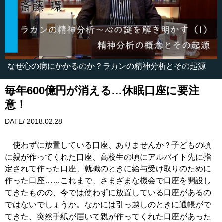
なぜ心の病にかかるのか？ラカンの精神分析とその起源
毎年600億円が消える…休眠口座に要注
意！
DATE/ 2018.02.28
使わずに放置している口座、ありませんか？子どもの頃
に親が作ってくれた口座、高校生の頃にアルバイト先に指
定されて作った口座、就職のときに給与受け取りのために
作った口座……これまで、さまざまな機会で口座を開設し
てきたものの、今では使わずに放置している口座があるの
ではないでしょうか。なかには引っ越しのときに通帳がで
てきた、突然手紙が届いて親が作ってくれた口座があった