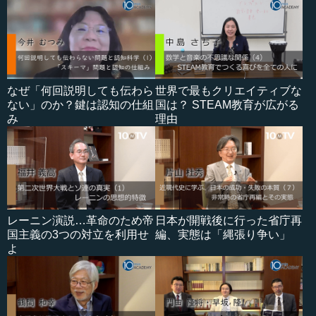
なぜ「何回説明しても伝わら
世界で最もクリエイティブな
ない」のか？鍵は認知の仕組
国は？ STEAM教育が広がる
み
理由
レーニン演説…革命のため帝
日本が開戦後に行った省庁再
国主義の3つの対立を利用せ
編、実態は「縄張り争い」
よ