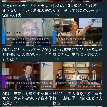
驚きの中国史～「中国史はつ
お金の「3大機能」とは何
まらない」という通説の裏の
か？ そしてお金のルーツと
波乱の真実
は？
AI時代にリベラルアーツがな
賢者は歴史に学び、愚者は経
ぜ必要か…人間がやるべきこ
験に学ぶ…本当に大切なこと
ととは？
は？
AIは「失業」を増やすか減ら
毅然として人道を貫き、命を
すか…創造的破壊か？資本化
救う…樋口季一郎のユダヤ人
効果か？
救出