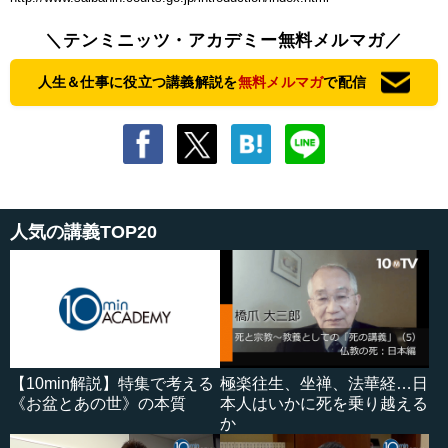
＼テンミニッツ・アカデミー無料メルマガ／
人生＆仕事に役立つ講義解説を
無料メルマガ
で配信
人気の講義TOP20
【10min解説】特集で考える
極楽往生、坐禅、法華経…日
《お盆とあの世》の本質
本人はいかに死を乗り越える
か