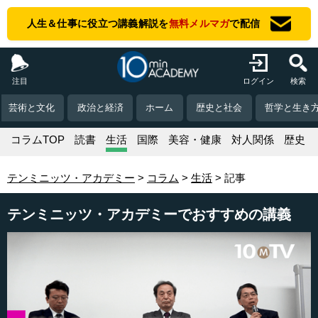
人生＆仕事に役立つ講義解説を
無料メルマガ
で配信
注目
ログイン
検索
芸術と文化
政治と経済
ホーム
歴史と社会
哲学と生き
コラムTOP
読書
生活
国際
美容・健康
対人関係
歴史
テンミニッツ・アカデミー
コラム
生活
記事
テンミニッツ・アカデミーでおすすめの講義