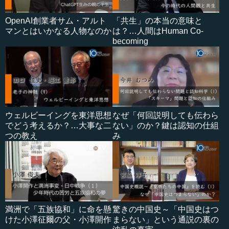
OpenAI創業者サム・アルト
「共生」の本当の意味と
マンとはいかなる人物なのか
は？…人間はHuman Co-
becoming
ウェルビーイングを東洋思想
なぜ「何回説明しても伝わら
でどう考えるか？…大事な二
ない」のか？鍵は認知の仕組
つの教え
み
満洲で「五族協和」に命を懸
驚きの中国史～「中国史はつ
けた小澤征爾の父・小澤開作
まらない」という通説の裏の