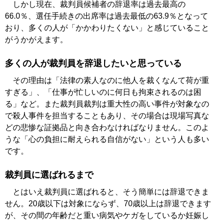
しかし現在、裁判員候補者の辞退率は過去最高の
66.0％、選任手続きの出席率は過去最低の63.9％となって
おり、多くの人が「かかわりたくない」と感じていること
がうかがえます。
多くの人が裁判員を辞退したいと思っている
その理由は「法律の素人なのに他人を裁くなんて荷が重
すぎる」、「仕事が忙しいのに何日も拘束されるのは困
る」など。また裁判員裁判は重大性の高い事件が対象なの
で殺人事件を担当することもあり、その場合は現場写真な
どの悲惨な証拠品と向き合わなければなりません。このよ
うな「心の負担に耐えられる自信がない」という人も多い
です。
裁判員に選ばれるまで
とはいえ裁判員に選ばれると、そう簡単には辞退できま
せん。20歳以下は対象にならず、70歳以上は辞退できます
が、その間の年齢だと重い病気やケガをしているか妊娠し