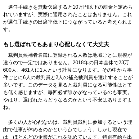
選任手続きを無断欠席すると10万円以下の罰金と定めら
れていますが、実際に適用されたことはありません。これ
が選任手続きの出席率低下につながっていると考えられま
す。
もし選ばれてもあまり心配しなくて大丈夫
裁判員候補者名簿に登録される人数は地域ごとに規模が
違うので一定ではありません。2018年の日本全体で23万
600人。461人に1人という計算になります。その中から事
件ごとに6人の裁判員と2人の補充裁判員を選出することが
多いです。このデータを見ると裁判員になる可能性はとて
も低く感じますが、毎回必ず誰かがなっているのも事実。
やはり、選ばれたらどうなるのかという不安はありますよ
ね。
多くの人が心配なのは、裁判員裁判に参加するという理
由で仕事が休めるのかという点でしょう。しかし現在で
は、ほとんどの企業がこれを認めています。特別有給を出