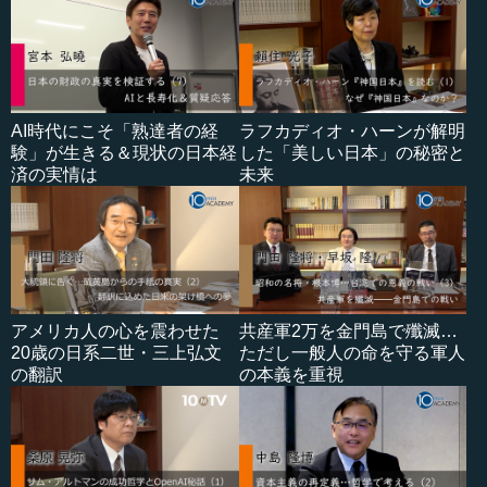
AI時代にこそ「熟達者の経
ラフカディオ・ハーンが解明
験」が生きる＆現状の日本経
した「美しい日本」の秘密と
済の実情は
未来
アメリカ人の心を震わせた
共産軍2万を金門島で殲滅…
20歳の日系二世・三上弘文
ただし一般人の命を守る軍人
の翻訳
の本義を重視