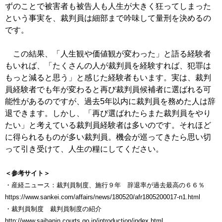
ずのことで被害者も被告人も人生が大きく狂ってしまった
という事実を、裁判員は細部まで吟味して量刑を決めるの
です。
この結果、「人生観や価値観が変わった」と語る経験者
もいれば、「たくさんの人が裁判員を経験すれば、犯罪は
もっと減ると思う」と感じた経験者もいます。実は、裁判
員経験者でも年が変わると再び裁判員候補者に選ばれる可
能性があるのですが、過去5年以内に裁判員を務めた人は辞
退できます。しかし、「再び選ばれたらまた裁判員をやり
たい」と考えている裁判員経験者は多いのです。それほど
に得られるものが多い裁判員。機会が巡ってきたら思い切
って引き受けて、人生の糧にしてください。
＜参考サイト＞
・産経ニュース：裁判員制度、施行９年 辞退率が過去最高の６６％
https://www.sankei.com/affairs/news/180520/afr1805200017-n1.html
・裁判員制度 裁判員制度の紹介
http://www.saibanin.courts.go.jp/introduction/index.html