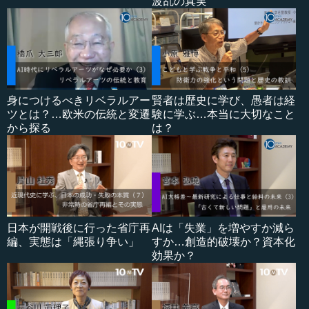
波乱の真実
身につけるべきリベラルアー
賢者は歴史に学び、愚者は経
ツとは？…欧米の伝統と変遷
験に学ぶ…本当に大切なこと
から探る
は？
日本が開戦後に行った省庁再
AIは「失業」を増やすか減ら
編、実態は「縄張り争い」
すか…創造的破壊か？資本化
効果か？