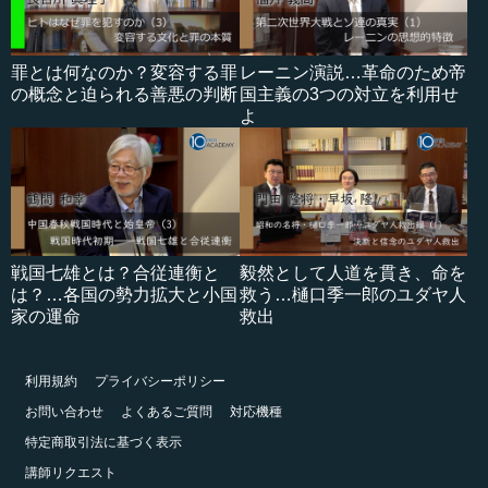
罪とは何なのか？変容する罪
レーニン演説…革命のため帝
の概念と迫られる善悪の判断
国主義の3つの対立を利用せ
よ
戦国七雄とは？合従連衡と
毅然として人道を貫き、命を
は？…各国の勢力拡大と小国
救う…樋口季一郎のユダヤ人
家の運命
救出
利用規約
プライバシーポリシー
お問い合わせ
よくあるご質問
対応機種
特定商取引法に基づく表示
講師リクエスト