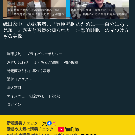
織田家中一の武略者…『豊臣
熟睡のために――自分にあっ
兄弟！』秀吉と秀長の知られ
た「理想的睡眠」の見つけ方
ざる実像
利用規約
プライバシーポリシー
お問い合わせ
よくあるご質問
対応機種
特定商取引法に基づく表示
講師リクエスト
法人窓口
マイメニュー削除(spモード決済)
ログイン
新着講義チェック
話題や人気の講義チェック