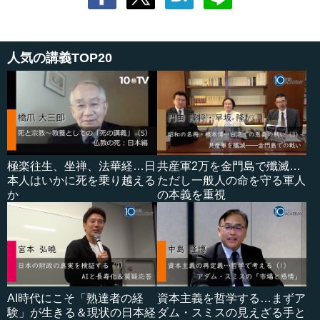
人気の講義TOP20
極楽往生、坐禅、法華経…日
共産軍2万を金門島で殲滅…
本人はいかに死を乗り越える
ただし一般人の命を守る軍人
か
の本義を重視
AI時代にこそ「熟達者の経
資本主義を哲学する…まずア
験」が生きる＆現状の日本経
ダム・スミスの見えざる手と