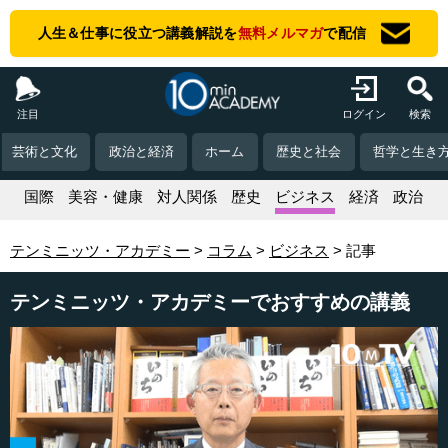
人生＆仕事に役立つ講義解説を
無料メルマガ
で配信
注目
ログイン
検索
芸術と文化
政治と経済
ホーム
歴史と社会
哲学と生き
活
国際
美容・健康
対人関係
歴史
ビジネス
経済
政治
テンミニッツ・アカデミー
コラム
ビジネス
記事
テンミニッツ・アカデミーでおすすめの講義