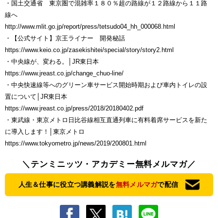
・国土交通省 東京圏で混雑率１８０％超の路線が１２路線から１１路
線へ
http://www.mlit.go.jp/report/press/tetsudo04_hh_000068.html
・【公式サイト】京王ライナー 開発秘話
https://www.keio.co.jp/zasekishitei/special/story/story2.html
・中央線が、変わる。│JR東日本
https://www.jreast.co.jp/change_chuo-line/
・中央快速線等へのグリーン車サービス開始時期および車内トイレの設
置について│JR東日本
https://www.jreast.co.jp/press/2018/20180402.pdf
・東武線・東京メトロ日比谷線相互直通列車に有料着席サービスを新た
に導入します！│東京メトロ
https://www.tokyometro.jp/news/2019/200801.html
＼テンミニッツ・アカデミー無料メルマガ／
人生＆仕事に役立つ講義解説を
無料メルマガ
で配信