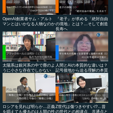
OpenAI創業者サム・アルト
『老子』が求める「絶対自由
マンとはいかなる人物なのか
の境地」とは？…そして創造
長寿へ
太陽系は銀河系の中で塵のよ
人間とAIの本質的な違いは？
うに小さな存在でしかない
記号接地から迫る理解の本質
ロシアを見れば明らか…正義
Z世代は傷つきやすい!?…昔
を唱えても優るのは人間の性
の世代との相違点、共通点と