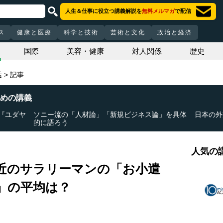
人生＆仕事に役立つ講義解説を
無料メルマガ
で配信
ス
健康と医療
科学と技術
芸術と文化
政治と経済
国際
美容・健康
対人関係
歴史
活
記事
めの講義
『ユダヤ
ソニー流の「人材論」「新規ビジネス論」を具体
日本の外
的に語ろう
人気の講
近のサラリーマンの「お小遣
」の平均は？