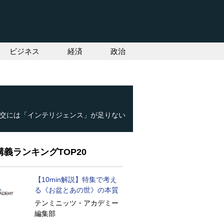
ビジネス
経済
政治
交には「インテリジェンス」が足りない
義ランキングTOP20
【10min解説】特集で考え
る《お盆とあの世》の本質
テンミニッツ・アカデミー
編集部