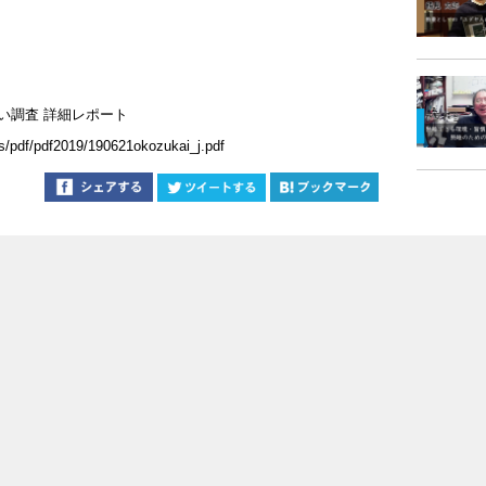
遣い調査 詳細レポート
s/pdf/pdf2019/190621okozukai_j.pdf