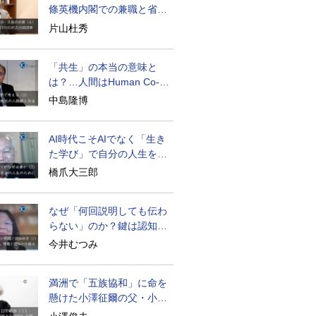
條英機内閣での兼職と省庁
再編
片山杜秀
「共生」の本当の意味と
は？…人間はHuman Co-
becoming
中島隆博
AI時代こそAIでなく「生き
た学び」で自分の人生を膨
らませる
橋爪大三郎
なぜ「何回説明しても伝わ
らない」のか？鍵は認知の
仕組み
今井むつみ
満洲で「五族協和」に命を
懸けた小澤征爾の父・小澤
開作