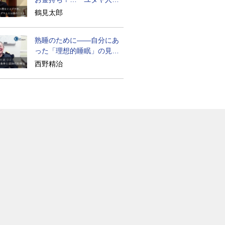
歴史』に学ぶ
鶴見太郎
熟睡のために――自分にあ
った「理想的睡眠」の見つ
け方
西野精治