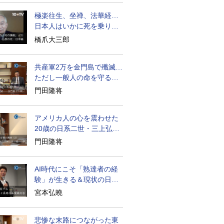
極楽往生、坐禅、法華経…
日本人はいかに死を乗り越
えるか
橋爪大三郎
共産軍2万を金門島で殲滅…
ただし一般人の命を守る軍
人の本義を重視
門田隆将
アメリカ人の心を震わせた
20歳の日系二世・三上弘文
の翻訳
門田隆将
AI時代にこそ「熟達者の経
験」が生きる＆現状の日本
経済の実情は
宮本弘曉
悲惨な末路につながった東