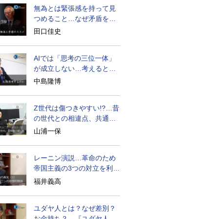
無為とは緊張感を持って見
つめること…なぜ矛盾を大
歓迎すべきか
田口佳史
AIでは「思考の三位一体」
が成立しない…考えると
は？
中島隆博
Z世代は傷つきやすい!?…昔
の世代との相違点、共通点
とは
山浦一保
レーニン演説…革命のため
帝国主義の3つの対立を利用
せよ
福井義高
ユダヤ人とは？なぜ差別？
お金持ち？…『ユダヤ人の