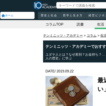
ホーム
歴史と社会
哲学と生き方
経営ビジネ
コラムTOP
読書
生活
テンミニッツ・アカデミー
コラム
生
テンミニッツ・アカデミーでおすす
ユダヤ人とは？なぜ差別？お金持ち？…
人の歴史』に学ぶ
DATE/ 2019.09.22
最
い