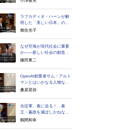
小澤俊夫
ラフカディオ・ハーンが解
明した「美しい日本」の秘
密と未来
賴住光子
なぜ空海が現代社会に重要
か――新しい社会の創造の
ために
鎌田東二
OpenAI創業者サム・アルト
マンとはいかなる人物なの
か
桑原晃弥
合従軍、秦に迫る！…秦
王・嬴政を滅ぼしかねなか
った激戦の史実
鶴間和幸