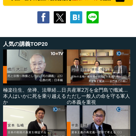
人気の講義TOP20
極楽往生、坐禅、法華経…日
共産軍2万を金門島で殲滅…
本人はいかに死を乗り越える
ただし一般人の命を守る軍人
か
の本義を重視