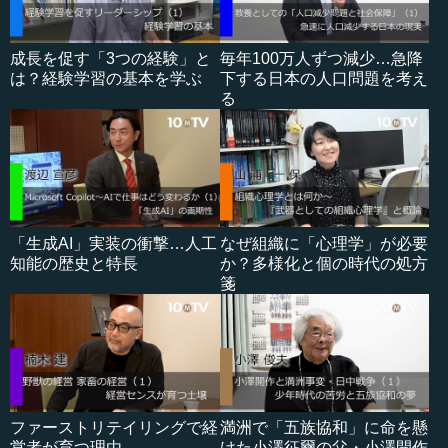
成長を促す「3つの経験」と
毎年100万人ずつ減少…急降
は？経験学習の基本を学ぶ
下する日本の人口問題を考え
る
「生成AI」実装の衝撃…人工
なぜ組織に「心理学」が必要
知能の歴史と特長
か？多様化と個の時代の処方
箋
ファーストリテイリングで経
満洲で「五族協和」に命を懸
営者が育つ理由
けた小澤征爾の父・小澤開作