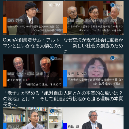
OpenAI創業者サム・アルト
なぜ空海が現代社会に重要か
マンとはいかなる人物なのか
――新しい社会の創造のため
に
『老子』が求める「絶対自由
人間とAIの本質的な違いは？
の境地」とは？…そして創造
記号接地から迫る理解の本質
長寿へ