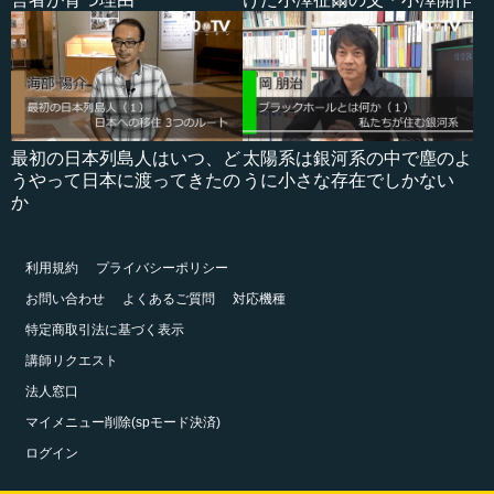
最初の日本列島人はいつ、ど
太陽系は銀河系の中で塵のよ
うやって日本に渡ってきたの
うに小さな存在でしかない
か
利用規約
プライバシーポリシー
お問い合わせ
よくあるご質問
対応機種
特定商取引法に基づく表示
講師リクエスト
法人窓口
マイメニュー削除(spモード決済)
ログイン