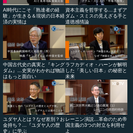
AI時代にこそ「熟達者の経
資本主義を哲学する…まずア
験」が生きる＆現状の日本経
ダム・スミスの見えざる手と
済の実情は
道徳感情論
中国古代史の真実と『キング
ラフカディオ・ハーンが解明
ダム』…史実がわかれば物語
した「美しい日本」の秘密と
はもっと面白い
未来
ユダヤ人とは？なぜ差別？お
レーニン演説…革命のため帝
金持ち？…『ユダヤ人の歴
国主義の3つの対立を利用せ
史』に学ぶ
よ