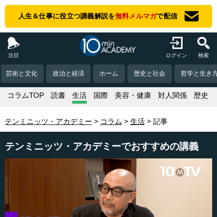
人生＆仕事に役立つ講義解説を
無料メルマガ
で配信
注目
ログイン
検索
芸術と文化
政治と経済
ホーム
歴史と社会
哲学と生き
コラムTOP
読書
生活
国際
美容・健康
対人関係
歴史
テンミニッツ・アカデミー
コラム
生活
記事
テンミニッツ・アカデミーでおすすめの講義