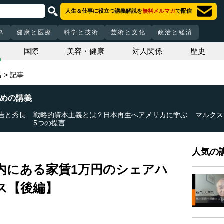
人生＆仕事に役立つ講義解説を
無料メルマガ
で配信
ス
健康と医療
科学と技術
芸術と文化
政治と経済
国際
美容・健康
対人関係
歴史
活
記事
めの講義
吉と秀長
戦略的資本主義とは？日本再生へアメリカに学ぶ
マルクス
5つの提言
人気の講
内にある家賃1万円のシェアハ
ス【後編】