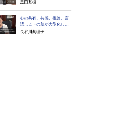
生は？
黒田基樹
心の共有、共感、推論、言
語…ヒトの脳が大型化した
理由
長谷川眞理子