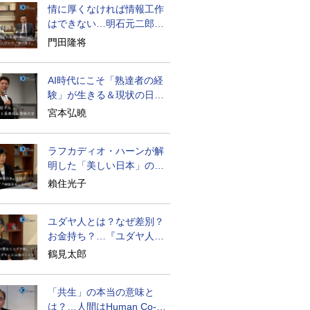
情に厚くなければ情報工作
はできない…明石元二郎の
対露工作の教訓
門田隆将
AI時代にこそ「熟達者の経
験」が生きる＆現状の日本
経済の実情は
宮本弘曉
ラフカディオ・ハーンが解
明した「美しい日本」の秘
密と未来
賴住光子
ユダヤ人とは？なぜ差別？
お金持ち？…『ユダヤ人の
歴史』に学ぶ
鶴見太郎
「共生」の本当の意味と
は？…人間はHuman Co-