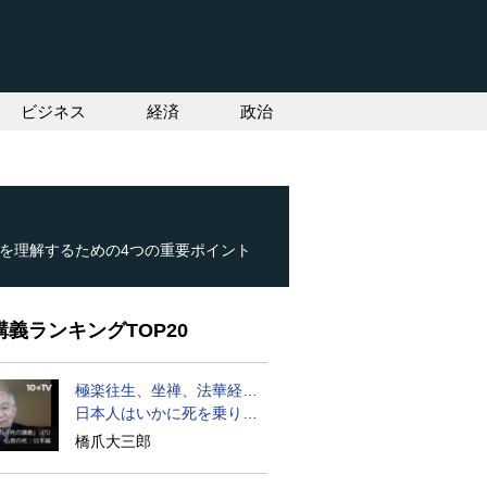
ビジネス
経済
政治
を理解するための4つの重要ポイント
義ランキングTOP20
極楽往生、坐禅、法華経…
日本人はいかに死を乗り越
えるか
橋爪大三郎