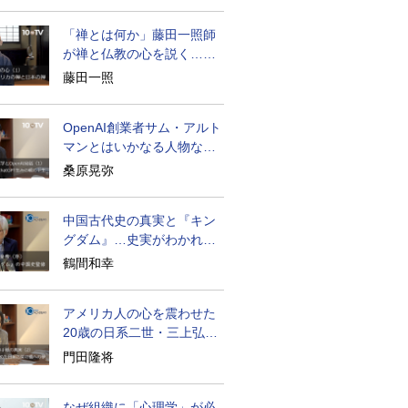
「禅とは何か」藤田一照師
が禅と仏教の心を説く…自
発性を重んじる
藤田一照
OpenAI創業者サム・アルト
マンとはいかなる人物なの
か
桑原晃弥
中国古代史の真実と『キン
グダム』…史実がわかれば
物語はもっと面白い
鶴間和幸
アメリカ人の心を震わせた
20歳の日系二世・三上弘文
の翻訳
門田隆将
なぜ組織に「心理学」が必