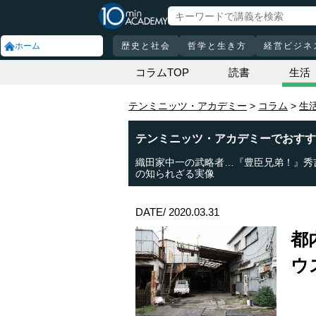
ホーム
歴史と社会
哲学と生き方
経営ビジネ
コラムTOP
読書
生活
テンミニッツ・アカデミー
コラム
生
テンミニッツ・アカデミーでおすす
織田家中一の武略者…『豊臣兄弟！』秀
の知られざる実像
DATE/ 2020.03.31
都
ウ