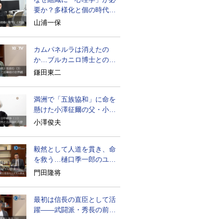
要か？多様化と個の時代の
処方箋
山浦一保
カムパネルラは消えたの
か…ブルカニロ博士との対
話の意味
鎌田東二
満洲で「五族協和」に命を
懸けた小澤征爾の父・小澤
開作
小澤俊夫
毅然として人道を貫き、命
を救う…樋口季一郎のユダ
ヤ人救出
門田隆将
最初は信長の直臣として活
躍――武闘派・秀長の前半