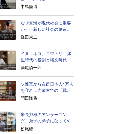
becoming
中島隆博
なぜ空海が現代社会に重要
か――新しい社会の創造の
ために
鎌田東二
イヌ、ネコ、ニワトリ…弥
生時代の役割と縄文時代と
の違い
藤尾慎一郎
ソ連軍から在留日本人4万人
を守れ…内蒙古での「戦
後」の激闘
門田隆将
米長邦雄のアンラーニン
グ、弟子の弟子になってV字
成長
松尾睦