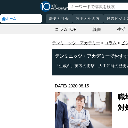
ホーム
歴史と社会
哲学と生き方
経営ビジネ
コラムTOP
読書
生活
テンミニッツ・アカデミー
コラム
ビ
テンミニッツ・アカデミーでおすす
「生成AI」実装の衝撃…人工知能の歴史
DATE/ 2020.08.15
職
対