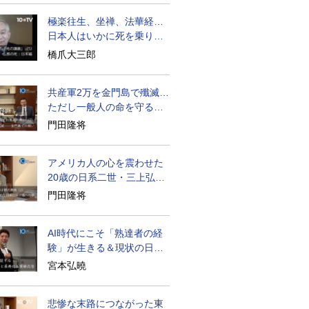
極楽往生、坐禅、法華経…
日本人はいかに死を乗り越
えるか
橋爪大三郎
共産軍2万を金門島で殲滅…
ただし一般人の命を守る軍
人の本義を重視
門田隆将
アメリカ人の心を震わせた
20歳の日系二世・三上弘文
の翻訳
門田隆将
AI時代にこそ「熟達者の経
験」が生きる＆現状の日本
経済の実情は
宮本弘曉
悲惨な末路につながった東