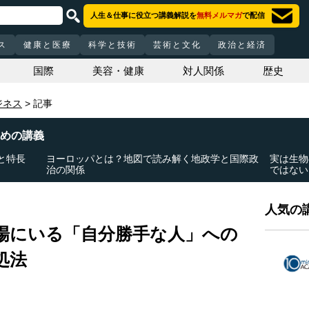
人生＆仕事に役立つ講義解説を
無料メルマガ
で配信
ス
健康と医療
科学と技術
芸術と文化
政治と経済
国際
美容・健康
対人関係
歴史
ジネス
記事
めの講義
と特長
ヨーロッパとは？地図で読み解く地政学と国際政
実は生物
治の関係
ではない
人気の講
場にいる「自分勝手な人」への
処法