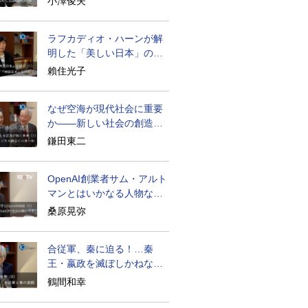
小澤俊夫
ラフカディオ・ハーンが解
明した「美しい日本」の秘
密と未来
賴住光子
なぜ空海が現代社会に重要
か――新しい社会の創造の
ために
鎌田東二
OpenAI創業者サム・アルト
マンとはいかなる人物なの
か
桑原晃弥
合従軍、秦に迫る！…秦
王・嬴政を滅ぼしかねなか
った激戦の史実
鶴間和幸