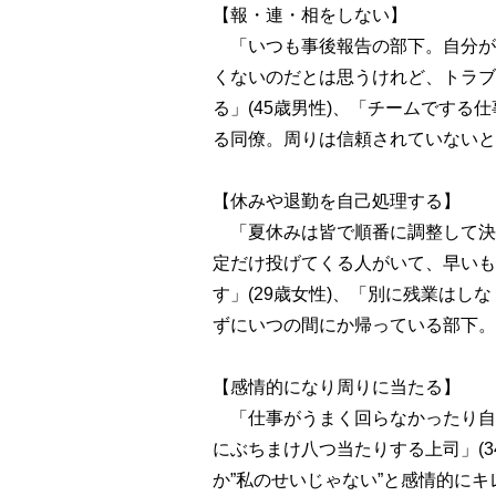
【報・連・相をしない】
「いつも事後報告の部下。自分が
くないのだとは思うけれど、トラブ
る」(45歳男性)、「チームです
る同僚。周りは信頼されていないと不
【休みや退勤を自己処理する】
「夏休みは皆で順番に調整して決め
定だけ投げてくる人がいて、早いも
す」(29歳女性)、「別に残業は
ずにいつの間にか帰っている部下。一
【感情的になり周りに当たる】
「仕事がうまく回らなかったり自
にぶちまけ八つ当たりする上司」(3
か”私のせいじゃない”と感情的に