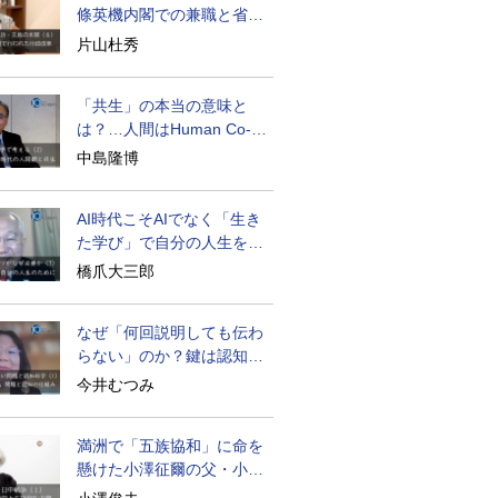
條英機内閣での兼職と省庁
再編
片山杜秀
「共生」の本当の意味と
は？…人間はHuman Co-
becoming
中島隆博
AI時代こそAIでなく「生き
た学び」で自分の人生を膨
らませる
橋爪大三郎
なぜ「何回説明しても伝わ
らない」のか？鍵は認知の
仕組み
今井むつみ
満洲で「五族協和」に命を
懸けた小澤征爾の父・小澤
開作