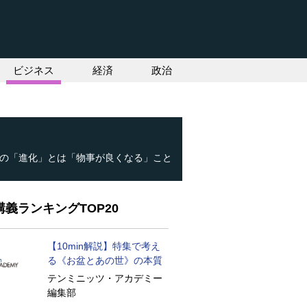
ビジネス
経済
政治
の「進化」とは「物事が良くなる」こと
義ランキングTOP20
【10min解説】特集で考え
る《お盆とあの世》の本質
テンミニッツ・アカデミー
編集部