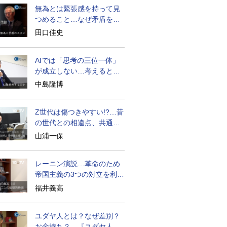
無為とは緊張感を持って見
つめること…なぜ矛盾を大
歓迎すべきか
田口佳史
AIでは「思考の三位一体」
が成立しない…考えると
は？
中島隆博
Z世代は傷つきやすい!?…昔
の世代との相違点、共通点
とは
山浦一保
レーニン演説…革命のため
帝国主義の3つの対立を利用
せよ
福井義高
ユダヤ人とは？なぜ差別？
お金持ち？…『ユダヤ人の