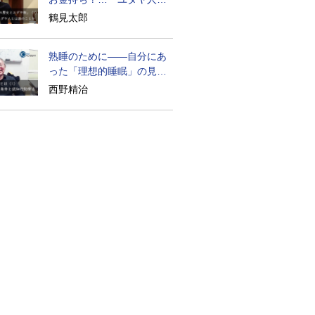
歴史』に学ぶ
鶴見太郎
熟睡のために――自分にあ
った「理想的睡眠」の見つ
け方
西野精治