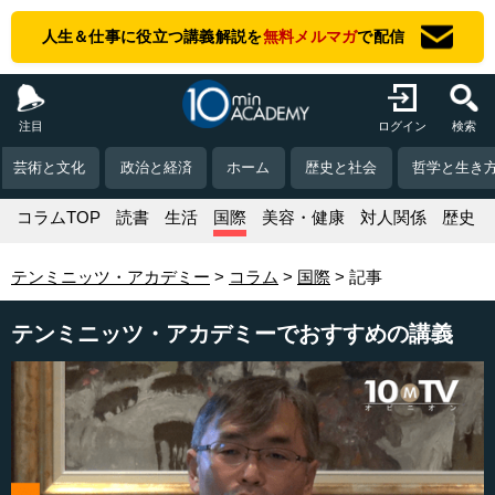
人生＆仕事に役立つ講義解説を
無料メルマガ
で配信
注目
ログイン
検索
芸術と文化
政治と経済
ホーム
歴史と社会
哲学と生き
コラムTOP
読書
生活
国際
美容・健康
対人関係
歴史
テンミニッツ・アカデミー
コラム
国際
記事
テンミニッツ・アカデミーでおすすめの講義