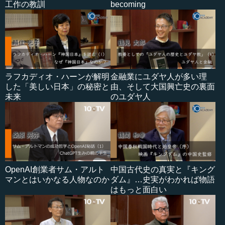
工作の教訓
becoming
ラフカディオ・ハーンが解明
金融業にユダヤ人が多い理
した「美しい日本」の秘密と
由、そして大国興亡史の裏面
未来
のユダヤ人
OpenAI創業者サム・アルト
中国古代史の真実と『キング
マンとはいかなる人物なのか
ダム』…史実がわかれば物語
はもっと面白い