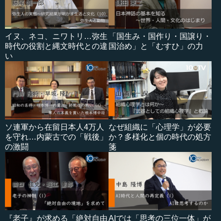
イヌ、ネコ、ニワトリ…弥生
「国生み・国作り・国譲り・
時代の役割と縄文時代との違
国治め」と「むすひ」の力
い
ソ連軍から在留日本人4万人
なぜ組織に「心理学」が必要
を守れ…内蒙古での「戦後」
か？多様化と個の時代の処方
の激闘
箋
『老子』が求める「絶対自由
AIでは「思考の三位一体」が