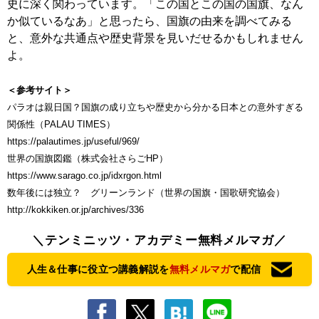
史に深く関わっています。「この国とこの国の国旗、なん
か似ているなあ」と思ったら、国旗の由来を調べてみる
と、意外な共通点や歴史背景を見いだせるかもしれません
よ。
＜参考サイト＞
パラオは親日国？国旗の成り立ちや歴史から分かる日本との意外すぎる
関係性（PALAU TIMES）
https://palautimes.jp/useful/969/
世界の国旗図鑑（株式会社さらごHP）
https://www.sarago.co.jp/idxrgon.html
数年後には独立？ グリーンランド（世界の国旗・国歌研究協会）
http://kokkiken.or.jp/archives/336
＼テンミニッツ・アカデミー無料メルマガ／
人生＆仕事に役立つ講義解説を
無料メルマガ
で配信