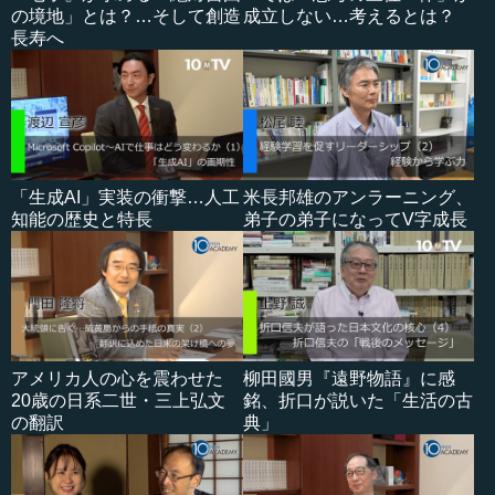
の境地」とは？…そして創造
成立しない…考えるとは？
長寿へ
「生成AI」実装の衝撃…人工
米長邦雄のアンラーニング、
知能の歴史と特長
弟子の弟子になってV字成長
アメリカ人の心を震わせた
柳田國男『遠野物語』に感
20歳の日系二世・三上弘文
銘、折口が説いた「生活の古
の翻訳
典」