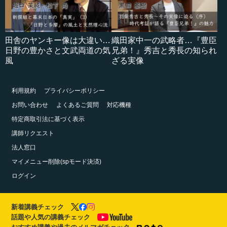
田舎のヤンキー像は大違い…
織田家中一の武略者…『豊臣
日野の豊かさと文武両道の気
兄弟！』秀吉と秀長の知られ
風
ざる実像
利用規約
プライバシーポリシー
お問い合わせ
よくあるご質問
対応機種
特定商取引法に基づく表示
講師リクエスト
法人窓口
マイメニュー削除(spモード決済)
ログイン
新着講義チェック
話題や人気の講義チェック