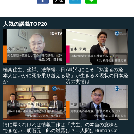
人気の講義TOP20
極楽往生、坐禅、法華経…日
AI時代にこそ「熟達者の経
本人はいかに死を乗り越える
験」が生きる＆現状の日本経
か
済の実情は
情に厚くなければ情報工作は
「共生」の本当の意味と
できない…明石元二郎の対露
は？…人間はHuman Co-