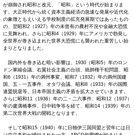
が崩御され昭和と改元、「昭和」という時代が始まりま
す。大正時代から続く資本主義経済の急速な発展や近代化
の象徴ともえいえる学校制度の拡充発展期ではあったもの
の、翌昭和2（1927）年の未曾有の農村不況や金融大恐慌
に見舞われ、さらに昭和4（1929）年にアメリカで勃発し
全世界が巻き込まれた世界大恐慌にも襲われた重苦しい始
まりとなりました。
国内外を巻き込む暗い影響は、1930（昭和5）年のロン
ドン軍縮会議、右翼社会主義の台頭、統帥権干犯問題、昭
和6（1931）年の満州事変、昭和7（1932）年の満州国建
国、五・一五事件、オタワ会議、昭和8（1933）年の国際
連盟脱退等、日本帝国主義の矛盾を拡大させていきます。
さらに昭和11（1936）年の二・二六事件、昭和12（1937）
年の盧溝橋事件、日中戦争等を経て、昭和14（1939）年の
第二次世界大戦の開戦となります。
そして昭和15（1940）年に日独伊三国同盟と翌年には日
ソ中立条約が締結された一方、ABCD包囲網が始まりま