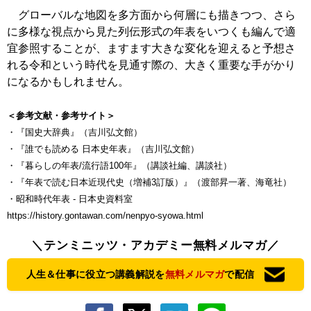
グローバルな地図を多方面から何層にも描きつつ、さら
に多様な視点から見た列伝形式の年表をいつくも編んで適
宜参照することが、ますます大きな変化を迎えると予想さ
れる令和という時代を見通す際の、大きく重要な手がかり
になるかもしれません。
＜参考文献・参考サイト＞
・『国史大辞典』（吉川弘文館）
・『誰でも読める 日本史年表』（吉川弘文館）
・『暮らしの年表/流行語100年』（講談社編、講談社）
・『年表で読む日本近現代史（増補3訂版）』（渡部昇一著、海竜社）
・昭和時代年表 - 日本史資料室
https://history.gontawan.com/nenpyo-syowa.html
＼テンミニッツ・アカデミー無料メルマガ／
人生＆仕事に役立つ講義解説を
無料メルマガ
で配信