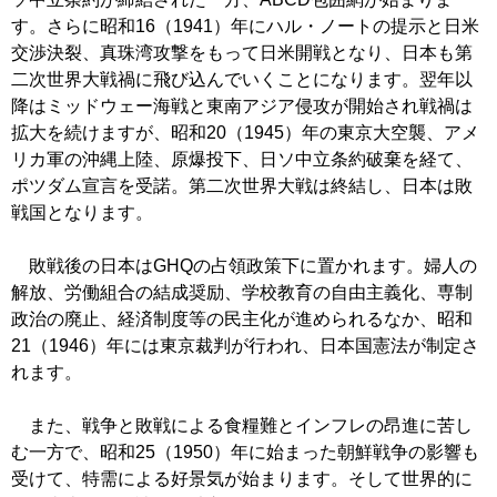
す。さらに昭和16（1941）年にハル・ノートの提示と日米
交渉決裂、真珠湾攻撃をもって日米開戦となり、日本も第
二次世界大戦禍に飛び込んでいくことになります。翌年以
降はミッドウェー海戦と東南アジア侵攻が開始され戦禍は
拡大を続けますが、昭和20（1945）年の東京大空襲、アメ
リカ軍の沖縄上陸、原爆投下、日ソ中立条約破棄を経て、
ポツダム宣言を受諾。第二次世界大戦は終結し、日本は敗
戦国となります。
敗戦後の日本はGHQの占領政策下に置かれます。婦人の
解放、労働組合の結成奨励、学校教育の自由主義化、専制
政治の廃止、経済制度等の民主化が進められるなか、昭和
21（1946）年には東京裁判が行われ、日本国憲法が制定さ
れます。
また、戦争と敗戦による食糧難とインフレの昂進に苦し
む一方で、昭和25（1950）年に始まった朝鮮戦争の影響も
受けて、特需による好景気が始まります。そして世界的に