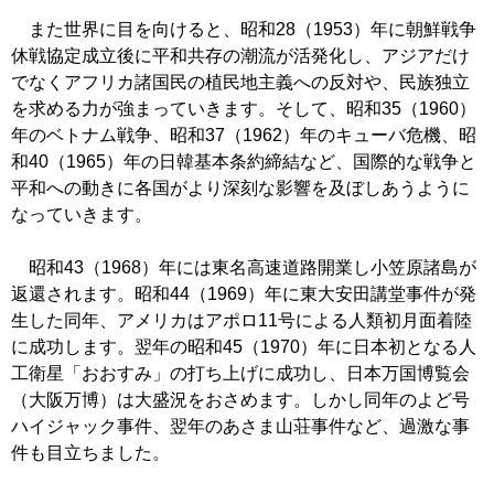
また世界に目を向けると、昭和28（1953）年に朝鮮戦争
休戦協定成立後に平和共存の潮流が活発化し、アジアだけ
でなくアフリカ諸国民の植民地主義への反対や、民族独立
を求める力が強まっていきます。そして、昭和35（1960）
年のベトナム戦争、昭和37（1962）年のキューバ危機、昭
和40（1965）年の日韓基本条約締結など、国際的な戦争と
平和への動きに各国がより深刻な影響を及ぼしあうように
なっていきます。
昭和43（1968）年には東名高速道路開業し小笠原諸島が
返還されます。昭和44（1969）年に東大安田講堂事件が発
生した同年、アメリカはアポロ11号による人類初月面着陸
に成功します。翌年の昭和45（1970）年に日本初となる人
工衛星「おおすみ」の打ち上げに成功し、日本万国博覧会
（大阪万博）は大盛況をおさめます。しかし同年のよど号
ハイジャック事件、翌年のあさま山荘事件など、過激な事
件も目立ちました。