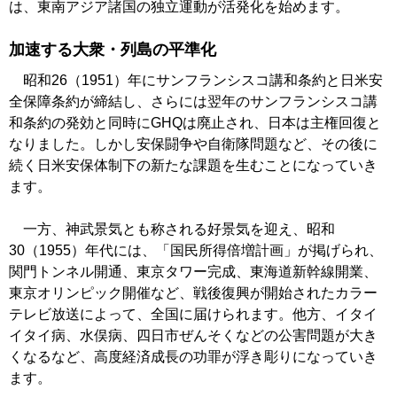
は、東南アジア諸国の独立運動が活発化を始めます。
加速する大衆・列島の平準化
昭和26（1951）年にサンフランシスコ講和条約と日米安
全保障条約が締結し、さらには翌年のサンフランシスコ講
和条約の発効と同時にGHQは廃止され、日本は主権回復と
なりました。しかし安保闘争や自衛隊問題など、その後に
続く日米安保体制下の新たな課題を生むことになっていき
ます。
一方、神武景気とも称される好景気を迎え、昭和
30（1955）年代には、「国民所得倍増計画」が掲げられ、
関門トンネル開通、東京タワー完成、東海道新幹線開業、
東京オリンピック開催など、戦後復興が開始されたカラー
テレビ放送によって、全国に届けられます。他方、イタイ
イタイ病、水俣病、四日市ぜんそくなどの公害問題が大き
くなるなど、高度経済成長の功罪が浮き彫りになっていき
ます。