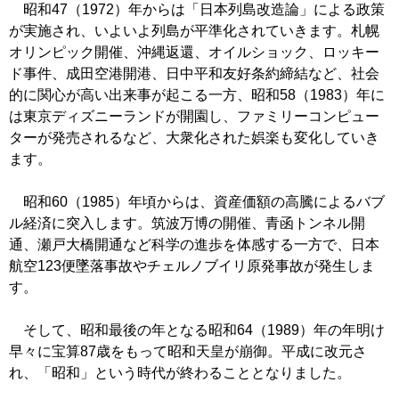
昭和47（1972）年からは「日本列島改造論」による政策
が実施され、いよいよ列島が平準化されていきます。札幌
オリンピック開催、沖縄返還、オイルショック、ロッキー
ド事件、成田空港開港、日中平和友好条約締結など、社会
的に関心が高い出来事が起こる一方、昭和58（1983）年に
は東京ディズニーランドが開園し、ファミリーコンピュー
ターが発売されるなど、大衆化された娯楽も変化していき
ます。
昭和60（1985）年頃からは、資産価額の高騰によるバブ
ル経済に突入します。筑波万博の開催、青函トンネル開
通、瀬戸大橋開通など科学の進歩を体感する一方で、日本
航空123便墜落事故やチェルノブイリ原発事故が発生しま
す。
そして、昭和最後の年となる昭和64（1989）年の年明け
早々に宝算87歳をもって昭和天皇が崩御。平成に改元さ
れ、「昭和」という時代が終わることとなりました。