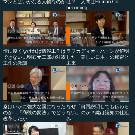
マンとはいかなる人物なのか
は？…人間はHuman Co-
becoming
情に厚くなければ情報工作は
ラフカディオ・ハーンが解明
できない…明石元二郎の対露
した「美しい日本」の秘密と
工作の教訓
未来
秦はいかに強大な国になった
なぜ「何回説明しても伝わら
のか…「商鞅の変法」でどう
ない」のか？鍵は認知の仕組
改革したか
み