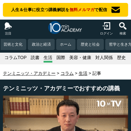
人生＆仕事に役立つ講義解説を
無料メルマガ
で配信
注目
ログイン
検索
芸術と文化
政治と経済
ホーム
歴史と社会
哲学と生き
コラムTOP
読書
生活
国際
美容・健康
対人関係
歴史
テンミニッツ・アカデミー
コラム
生活
記事
テンミニッツ・アカデミーでおすすめの講義