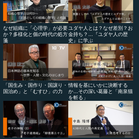
なぜ組織に「心理学」が必要
ユダヤ人とは？なぜ差別？お
か？多様化と個の時代の処方
金持ち？…『ユダヤ人の歴
箋
史』に学ぶ
「国生み・国作り・国譲り・
情報を基にいかに決断する
国治め」と「むすひ」の力
か…その深い葛藤と「南泉猫
を斬る」