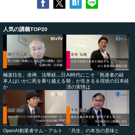
人気の講義TOP20
極楽往生、坐禅、法華経…日
AI時代にこそ「熟達者の経
本人はいかに死を乗り越える
験」が生きる＆現状の日本経
か
済の実情は
OpenAI創業者サム・アルト
「共生」の本当の意味と