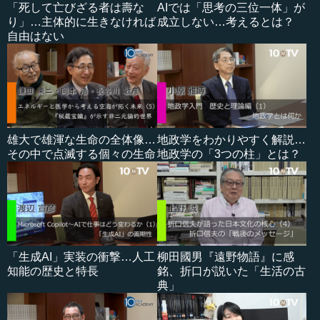
「死して亡びざる者は壽な
AIでは「思考の三位一体」が
り」…主体的に生きなければ
成立しない…考えるとは？
自由はない
雄大で雄渾な生命の全体像…
地政学をわかりやすく解説…
その中で点滅する個々の生命
地政学の「3つの柱」とは？
「生成AI」実装の衝撃…人工
柳田國男『遠野物語』に感
知能の歴史と特長
銘、折口が説いた「生活の古
典」