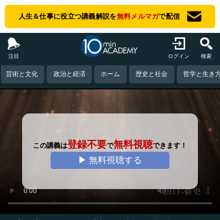
人生＆仕事に役立つ講義解説を
無料メルマガ
で配信
注目
ログイン
検索
芸術と文化
政治と経済
ホーム
歴史と社会
哲学と生き
登録不要
無料視聴
この講義は
で
できます！
▶ 無料視聴する