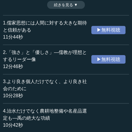
を身に付けた。現代人も、彼らが学んだ東洋思想や哲学の
続きを見る ▼
時間：11分44秒
伝統に立ち返り、グローバル社会におけるリーダー像を再
収録日：2015年2月27日
確認しなければならない。（第１話目）
追加日：2015年8月24日
1.儒家思想には人間に対する大きな期待
カテゴリー：
と信頼がある
▶無料視聴
哲学・思想
東洋思想
11分44秒
≪全文≫
2.「強さ」と「優しさ」―儒教が理想と
●リーダーシップには構造がある
するリーダー像
▶無料視聴
12分46秒
今日は、儒家の思想が語るリーダーシップについてお話
ししたいと思います。儒家の思想の理念とは、人間の救済
3.より良き個人だけでなく、より良き社
は人間のみ可能であることです。すなわち、人間を救える
会のために
のは人間だけだという哲理にずっと基づいて発展をしてき
10分28秒
ました。
4.治水だけでなく農耕地整備や名産品選
したがって、人間に対する大きな期待と信頼があり、そ
こから優れたリーダーを論じる部分が出てきます。彼らが
定も―禹の絶大な功績
人間を救うことを物語っているわけです。そういう点で、
10分42秒
儒家の思想自体が既にリーダーシップ論を含んでいると言