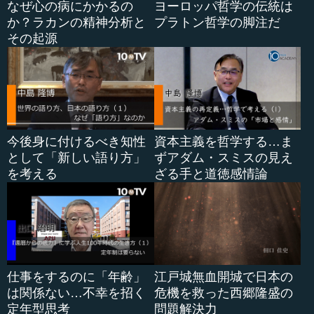
なぜ心の病にかかるの
ヨーロッパ哲学の伝統は
学ぶべきは、東洋、あるいは日本の土壌風土で培った伝統
か？ラカンの精神分析と
プラトン哲学の脚注だ
であり、これをもう一回しっかりと確認することが大切な
その起源
のです。これらはもう目の前にあるわけですから、あくま
でも確認するということになりますが、そのことが非常に
重要ではないかと思っています。
その「土壌風土」の上に、「普遍的」なリーダーシップ
がきて、さらにその上に「時代性」がきて、そして「個
性」がきます。やはりリーダーは、色濃い個性を発揮し
今後身に付けるべき知性
資本主義を哲学する…ま
て、自分の言葉、自分なりの表現で多くの大衆にメッセー
として「新しい語り方」
ずアダム・スミスの見え
ジを届けるものです。心の通った言葉、血の通った言葉を
を考える
ざる手と道徳感情論
吐けないと、リーダーとはいえません。それが個性という
ものだろうと思います。
リーダーシップといった場合、この４層から成り立って
おり、これが時と場合によってお互いに相互作用を繰り返
して発揮されるのではないかと思います。したがって、わ
仕事をするのに「年齢」
江戸城無血開城で日本の
れわれ日本人は、人間としての土台をもう一回問題化する
は関係ない…不幸を招く
危機を救った西郷隆盛の
必要があります。これを幼年教育のときからしっかり植え
定年型思考
問題解決力