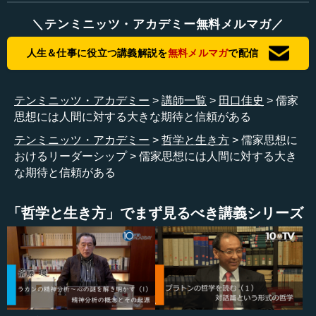
っていいのです。
＼テンミニッツ・アカデミー無料メルマガ／
そうやって考えてみれば、日本の幕末、あるいは明治維
人生＆仕事に役立つ講義解説を
無料メルマガ
で配信
新の内憂外患の時に、わが国を救ってくれた幾多の志士
も、幼い頃から四書五経をしっかりと体得してきた人が多
いのです。四書五経を勉強することで、リーダーシップの
テンミニッツ・アカデミー
講師一覧
田口佳史
儒家
何たるかを身に付けてきたと言っていいと思います。
思想には人間に対する大きな期待と信頼がある
テンミニッツ・アカデミー
哲学と生き方
儒家思想に
私は、その四書五経を４７年間にわたってひたすら読ん
おけるリーダーシップ
儒家思想には人間に対する大き
できました。その過程で最近非常に強く思うのは、どうや
な期待と信頼がある
らリーダーシップには、構造といえるようなものがあるの
ではないかということです。
「哲学と生き方」でまず見るべき講義シリーズ
●リーダーシップの土台は「土壌風土」
何といっても、基礎となるのが「土壌風土」です。土壌
風土については、日本人であれば日本、そしてアジア、東
洋といった要素が重要になってきます。われわれ日本人が