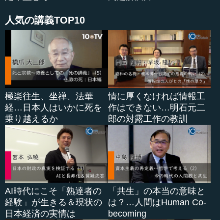
付けることが、世界に冠たる日本...
人気の講義TOP10
極楽往生、坐禅、法華
情に厚くなければ情報工
経…日本人はいかに死を
作はできない…明石元二
乗り越えるか
郎の対露工作の教訓
AI時代にこそ「熟達者の
「共生」の本当の意味と
経験」が生きる＆現状の
は？…人間はHuman Co-
日本経済の実情は
becoming