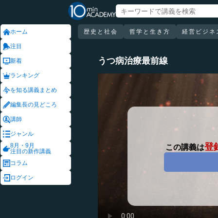
ホーム
歴史と社会
哲学と生き方
経営ビジネ
注目
うつ病治療最前線
新着
ランキング
を知る講義まとめ
編集長の見どころ
講師
ジャンル
登
8月・9月
この講義は
注目の新作講義
コラム
ログイン