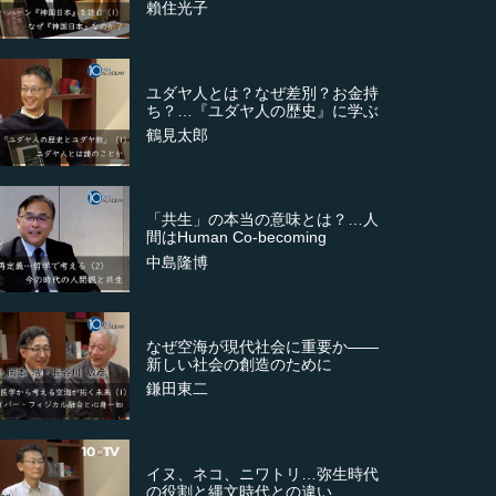
賴住光子
ユダヤ人とは？なぜ差別？お金持
ち？…『ユダヤ人の歴史』に学ぶ
鶴見太郎
「共生」の本当の意味とは？…人
間はHuman Co-becoming
中島隆博
なぜ空海が現代社会に重要か――
新しい社会の創造のために
鎌田東二
イヌ、ネコ、ニワトリ…弥生時代
の役割と縄文時代との違い