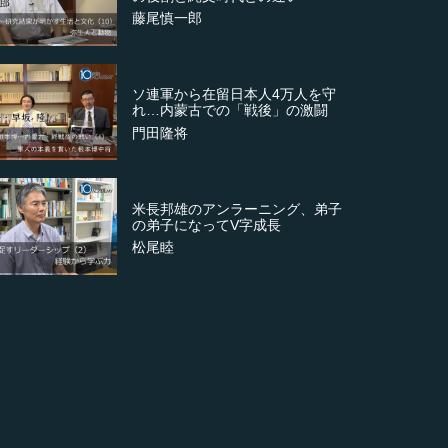
藤尾慎一郎
ソ連軍から在留日本人4万人を守
れ…内蒙古での「戦後」の激闘
門田隆将
米長邦雄のアンラーニング、弟子
の弟子になってV字成長
松尾睦