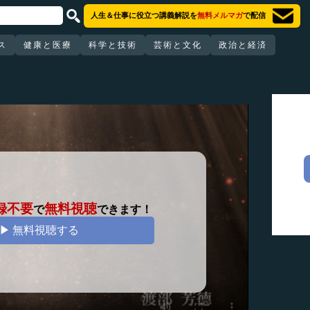
人生＆仕事に役立つ講義解説を
無料メルマガ
で配信
ス
健康と医療
科学と技術
芸術と文化
政治と経済
録不要
無料視聴
で
できます！
▶ 無料視聴する