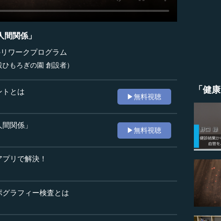
人間関係」
のリワークプログラム
設ひもろぎの園 創設者）
「健康
ントとは
▶無料視聴
人間関係」
▶無料視聴
アプリで解決！
ポグラフィー検査とは