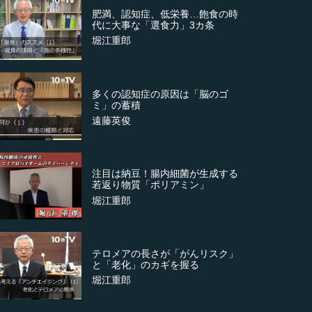
肥満、認知症、低栄養…飽食の時
代に大事な「選食力」3カ条
堀江重郎
多くの認知症の原因は「脳のゴ
ミ」の蓄積
遠藤英俊
注目は納豆！腸内細菌が生成する
若返り物質「ポリアミン」
堀江重郎
テロメアの長さが「がんリスク」
と「老化」のカギを握る
堀江重郎