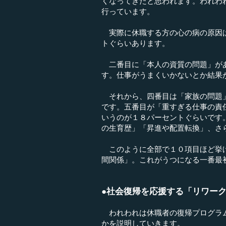
くなってきたと思われます。われわ
行っています。
実際に休職する方の心の病の原因は
トぐらいあります。
二番目に「本人の資質の問題」があ
す。仕事がうまくいかないとか結果
それから、四番目は「家族の問題」
です。五番目が「重すぎる仕事の責
いうのが１８パーセントぐらいです
の生育歴」「昇進や配置転換」、さ
このように全部で１０項目ほど挙げ
間関係」。これがうつになる一番最
●社会復帰を応援する「リワー
われわれは休職者の復帰プログラム
かを説明していきます。