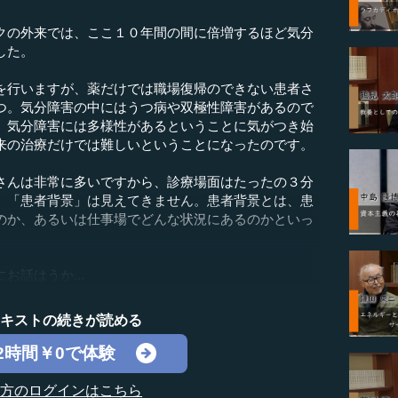
の外来では、ここ１０年間の間に倍増するほど気分
した。
行いますが、薬だけでは職場復帰のできない患者さ
つ。気分障害の中にはうつ病や双極性障害があるので
、気分障害には多様性があるということに気がつき始
来の治療だけでは難しいということになったのです。
んは非常に多いですから、診療場面はたったの３分
、「患者背景」は見えてきません。患者背景とは、患
のか、あるいは仕事場でどんな状況にあるのかといっ
話はうか...
テキストの続きが読める
2時間￥0で体験
の方のログインはこちら