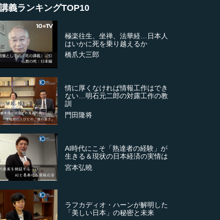
講義ランキングTOP10
極楽往生、坐禅、法華経…日本人
はいかに死を乗り越えるか
橋爪大三郎
情に厚くなければ情報工作はでき
ない…明石元二郎の対露工作の教
訓
門田隆将
AI時代にこそ「熟達者の経験」が
生きる＆現状の日本経済の実情は
宮本弘曉
ラフカディオ・ハーンが解明した
「美しい日本」の秘密と未来