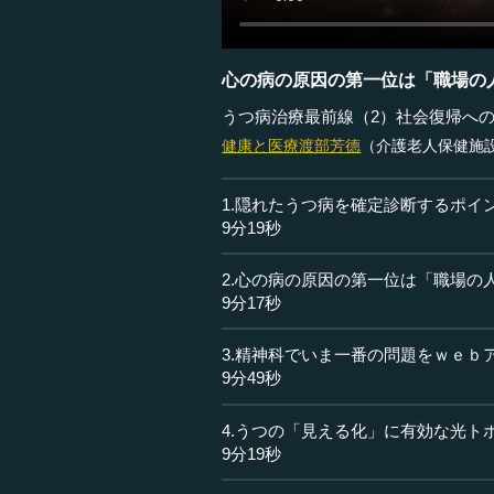
心の病の原因の第一位は「職場の
うつ病治療最前線（2）社会復帰へ
健康と医療
渡部芳德
（介護老人保健施
1.隠れたうつ病を確定診断するポイ
9分19秒
2.心の病の原因の第一位は「職場の
9分17秒
3.精神科でいま一番の問題をｗｅｂ
9分49秒
4.うつの「見える化」に有効な光ト
9分19秒