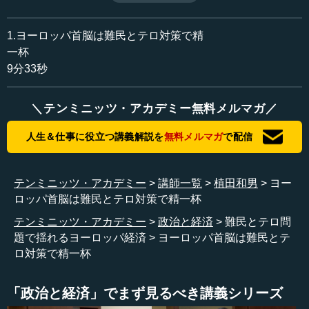
収録日：2015年12月15日
追加日：2015年12月24日
1.ヨーロッパ首脳は難民とテロ対策で精
カテゴリー：
一杯
金融・経済
グローバル金融経済
9分33秒
≪全文≫
＼テンミニッツ・アカデミー無料メルマガ／
●ヨーロッパ首脳は難民とテロ対策で精一杯
人生＆仕事に役立つ講義解説を
無料メルマガ
で配信
最近話題になっているヨーロッパの難民問題、テロ問題
と、ＥＵ、ユーロ、ヨーロッパの金融政策について、簡単
にお話ししたいと思います。
テンミニッツ・アカデミー
講師一覧
植田和男
ヨー
ロッパ首脳は難民とテロ対策で精一杯
ご案内のように、大量のシリア難民がヨーロッパに流入
テンミニッツ・アカデミー
政治と経済
難民とテロ問
し、ひと月くらい前にパリで深刻なテロが起こりました。
題で揺れるヨーロッパ経済
ヨーロッパ首脳は難民とテ
いろいろと話を聞いていますと、その後、ヨーロッパの首
ロ対策で精一杯
脳たちはさまざまな大事な会議で集まっても、誰もが難民
とテロ対策の議論で精一杯で、他の大事な議論にほとんど
話が進まないようです。もちろん、先週末には地球温暖化
「政治と経済」でまず見るべき講義シリーズ
の会議があり、ある程度の進展を見たようですが、さまざ