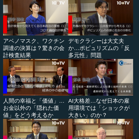
まな会議をおおまかに見るとそういった傾向があります。
ギリシャ情勢、ヨーロッパの預金保険制度といった重要テ
ーマを含め、ほぼ全ての議論がいったん停止になっていま
す。さらに、現在はシリア経由の難民が問題視されていま
すが、リビアなどの北アフリカ経由、あるいは東ヨーロッ
アベノマスク、ワクチン
デモクラシーは大丈夫
パルートも懸念されています。今後どうなるか、余談を許
調達の決算は？驚きの会
か…ポピュリズムの「反
さない状況にあります。
計検査結果
多元性」問題
こうした中、一つ懸念される大きな変化が、ヨーロッパ
におけるドイツの地位に低下傾向が見られることです。直
接の原因は、アンゲラ・メルケル首相がダブリン協定を反
故にしてまで大量の難民を受け入れたことがテロ危機拡大
の一因になったという認識が、ヨーロッパ中にあることで
す。
人間の幸福と「価値」…
AI大格差…なぜ日本の雇
お金以外の「隠れた価
用環境では「ショックが
値」をどう考えるか
大きい」のか？
●ヨーロッパは財政緩和の方向へ
このような情勢が経済政策にどういった影響を及ぼして