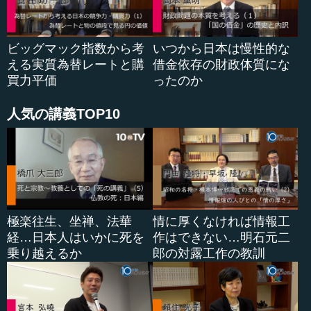
いるかといえば、財政政策は明らかに緩和の方向に向かっ
ています。難民とテロ対策という名目で、すでに多くのプ
ロジェクトが進行しており、その一部はＥＵ財政安定成長
ビッグマック指数から考
いつから日本は慢性的な
協定（ Ｓｔａｂｉｌｉｔｙ ａｎｄ Ｇｒｏｗｔｈ Ｐａｃ
える実質為替レートと購
借金依存の財政体質にな
ｔ）の枠外で行う方向で話が進んでいます。財政支出を増
買力平価
ったのか
やさないと、右寄りの政党が票を伸ばしていくのではない
かとエスタブリッシュメントが恐れているからです。財政
人気の講義TOP10
政策には当面、緩和の力がかかり続けるでしょう。
同様のことが金融政策にもいえます。１２月の初めにあ
った前回のＥＣＢ（欧州中央銀行）理事会で、市場予想を
やや下回る決定しかなされなかったことも、ヨーロッパ全
体を覆っているこうした空気が影響しているという見方が
有力です。ＥＣＢのマリオ・ドラギ総裁は、今回の理事会
極楽往生、坐禅、法華
情に厚くなければ情報工
の前の講演などで、思い切ったことをやるという趣旨の発
経…日本人はいかに死を
作はできない…明石元二
言をしました。今回はその通り...
乗り越えるか
郎の対露工作の教訓