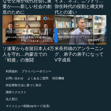
なぜ空海が現代社会に重
イヌ、ネコ、ニワトリ…
要か――新しい社会の創
弥生時代の役割と縄文時
造のために
代との違い
ソ連軍から在留日本人4万
米長邦雄のアンラーニン
人を守れ…内蒙古での
グ、弟子の弟子になって
「戦後」の激闘
V字成長
利用規約
プライバシーポリシー
お問い合わせ
よくあるご質問
対応機種
特定商取引法に基づく表示
講師リクエスト
法人窓口
マイメニュー削除(spモード決済)