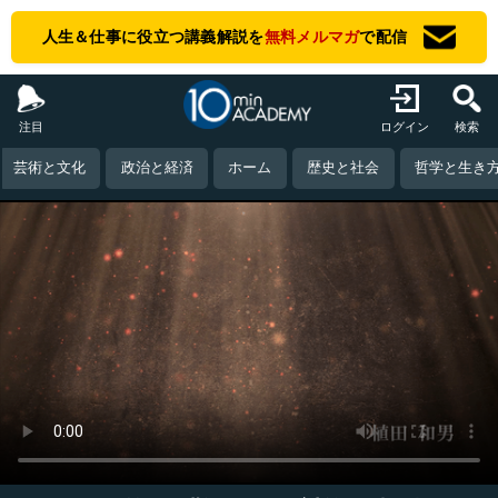
人生＆仕事に役立つ講義解説を
無料メルマガ
で配信
注目
ログイン
検索
芸術と文化
政治と経済
ホーム
歴史と社会
哲学と生き