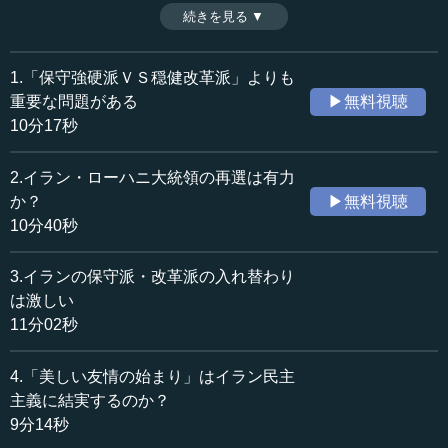
説する。これはイラン民主主義の将来を見据えた歴史的分
続きを見る ▼
時間：9分14秒
析である。（全４話中最終話）
収録日：2016年3月2日
追加日：2016年4月11日
1.「保守強硬派ＶＳ穏健改革派」よりも
カテゴリー：
重要な問題がある
▶無料視聴
国際
中東
10分17秒
≪全文≫
2.イラン・ローハニ大統領の再選は有力
●軽視できない国民の社会的理性
か？
▶無料視聴
10分40秒
皆さん、こんにちは。今日は、イランの選挙のプロセス
と結果についての私の分析の最終章になります。
3.イランの保守派・改革派の入れ替わり
は激しい
イランの現大統領、ハッサン・ローハニは、これまで行
11分02秒
われてきた選挙と同じように、やはりある種の限界を持っ
た大統領であることは、申すまでもないわけです。つま
4.「美しい友情の始まり」はイラン民主
り、イランにおける選挙とは、民衆の異議申し立てを巧妙
に使う。あるいは、不満を感じる民衆や有権者たちが、現
主義に結実するのか？
在のイスラム政治体制が与えている枠組みや選択肢の中
9分14秒
で、それなりに民主的な装いと手続きによって、何を選ぶ