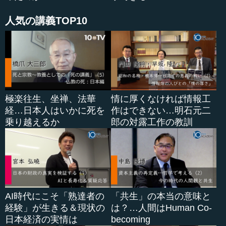
人気の講義TOP10
極楽往生、坐禅、法華
情に厚くなければ情報工
経…日本人はいかに死を
作はできない…明石元二
乗り越えるか
郎の対露工作の教訓
AI時代にこそ「熟達者の
「共生」の本当の意味と
経験」が生きる＆現状の
は？…人間はHuman Co-
日本経済の実情は
becoming