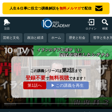
人生＆仕事に役立つ講義解説を
無料メルマガ
で配信
注目
ログイン
検索
芸術と文化
政治と経済
ホーム
歴史と社会
哲学と生き
第2話
この講義シリーズは
まで
登録不要
無料視聴
で
できます！
第1話へ
▶ この講義を再生