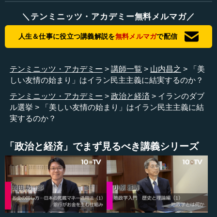
のか。もしくは、このイスラム政治体制の中でどのように
＼テンミニッツ・アカデミー無料メルマガ／
新しい息を継ぐのか。さもなければ、そういう枠組みを壊
さない指導者を選ぶのか。言ってしまいますと、ローハニ
人生＆仕事に役立つ講義解説を
無料メルマガ
で配信
は、こうしたイラン政治で働いてきた社会的な理性や政治
的な判断力を非常にクレバーに使って当選した大統領だと
いうことになるのです。そして、イランにおいては、今の
テンミニッツ・アカデミー
講師一覧
山内昌之
「美
イスラム政治体制という枠組みがある限り、こうした基本
しい友情の始まり」はイラン民主主義に結実するのか？
的な抑止力や自己規制が働かざるを得ない構造になってい
テンミニッツ・アカデミー
政治と経済
イランのダブ
る。ここにイラン政治の特徴があるのです。
ル選挙
「美しい友情の始まり」はイラン民主主義に結
実するのか？
●投票した者としなかった者の間にある弁証法
「政治と経済」でまず見るべき講義シリーズ
一見すると、メディアで報道されているような改革穏健
派対保守強硬派という二項対立や二つの対比関係は重要に
思われますが、イランの政治で重要なファクターを隠して
います。それは、何よりも歴史的に中東きっての非常に長
い伝統を持ち、文明論的に高い自負心を持つイラン人の、
ある重要な政治における一種の弁証法を隠すことになって