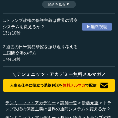
よって今後の通商システムの方向を考える上で、トランプ
続きを見る ▼
時間：13分10秒
政権下で進められる政策は大きな転換点になる可能性があ
収録日：2017年1月26日
るのだ。今回は、世界の通商システムの流れと変化につい
追加日：2017年2月14日
て解説する。（全2話中第1話）
1.トランプ政権の保護主義は世界の通商
カテゴリー：
システムを変えるか？
▶無料視聴
国際
アメリカ
13分10秒
金融・経済
通商・経済協力
2.過去の日米貿易摩擦を振り返り考える
≪全文≫
二国間交渉の行方
●世界の通商システムの流れを変えてきたアメリカ
17分14秒
トランプ政権になっていろいろなことが動いているので
＼テンミニッツ・アカデミー無料メルマガ／
すが、日本から見て最も注目されることの中身が、いわゆ
るトランプ氏の保護主義的な言動です。今回はトランプ政
人生＆仕事に役立つ講義解説を
無料メルマガ
で配信
権の下で起こり得る保護主義について、2回に分けてお話し
させていただきたいと思います。
テンミニッツ・アカデミー
講師一覧
伊藤元重
トラ
今日、第一に申し上げたいのは、過去の歴史を見てもア
ンプ政権の保護主義は世界の通商システムを変えるか？
メリカ政府が常に世界の通商システムの流れを変える、い
テンミニッツ・アカデミー
政治と経済
トランプ政権
わばその先鞭をつけてきたということ、そして15年、ある