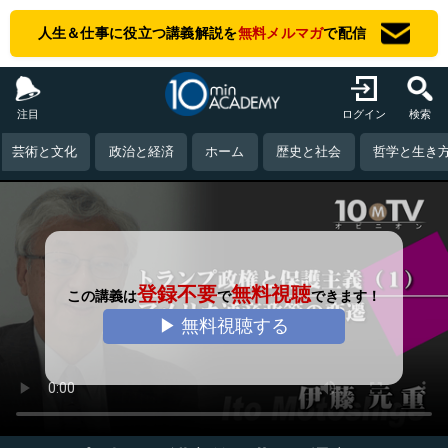
人生＆仕事に役立つ講義解説を
無料メルマガ
で配信
注目
ログイン
検索
芸術と文化
政治と経済
ホーム
歴史と社会
哲学と生き
登録不要
無料視聴
この講義は
で
できます！
▶ 無料視聴する