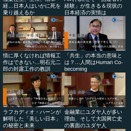
経…日本人はいかに死を
経験」が生きる＆現状の
乗り越えるか
日本経済の実情は
情に厚くなければ情報工
「共生」の本当の意味と
作はできない…明石元二
は？…人間はHuman Co-
郎の対露工作の教訓
becoming
ラフカディオ・ハーンが
金融業にユダヤ人が多い
解明した「美しい日本」
理由、そして大国興亡史
の秘密と未来
の裏面のユダヤ人