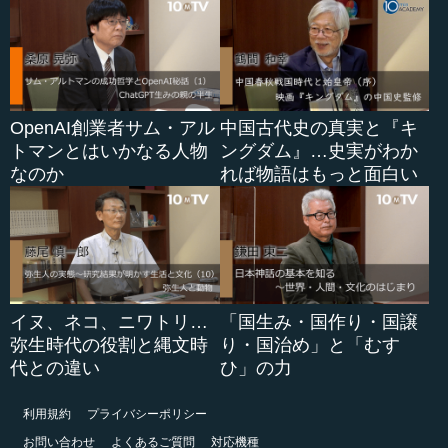
OpenAI創業者サム・アル
中国古代史の真実と『キ
トマンとはいかなる人物
ングダム』…史実がわか
なのか
れば物語はもっと面白い
イヌ、ネコ、ニワトリ…
「国生み・国作り・国譲
弥生時代の役割と縄文時
り・国治め」と「むす
代との違い
ひ」の力
利用規約
プライバシーポリシー
お問い合わせ
よくあるご質問
対応機種