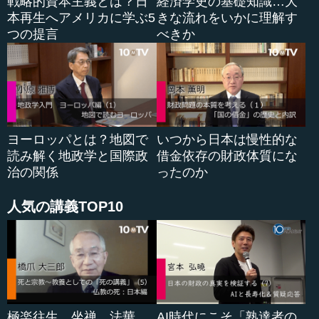
戦略的資本主義とは？日
経済学史の基礎知識…大
しい貿易制限をしました。アメリカは1920年代の後半から
本再生へアメリカに学ぶ5
きな流れをいかに理解す
共和党政権の下で、いわゆる保護主義的な発言をする政治
つの提言
べきか
家がたくさんいて、スムート・ホーリー関税はそれに決着
をつけた形で非常に高い関税をかけたのです。
ご案内のように、1929年にウォール街の株の大暴落が起
こり、アメリカ経済も非常に厳しい状況になったわけです
が、このスムート・ホーリー関税がきっかけになって、そ
ヨーロッパとは？地図で
いつから日本は慢性的な
の後イギリスやフランスなど主要国が次々に関税を引き上
読み解く地政学と国際政
借金依存の財政体質にな
げていくという保護主義の広がりがあったのです。この時
治の関係
ったのか
期は毎月くらいのペースで世界の貿易がどんどん縮小して
いき、これが世界大恐慌をさらに悪化させたのです。輸出
人気の講義TOP10
ができないということで各国の産業が大きく打撃を受け、
特に日本やドイツなどでは軍部の台頭、ナチスの台頭とい
うようなことの一つの背景にもなりました。ですから、そ
ういう意味ではアメ...
極楽往生、坐禅、法華
AI時代にこそ「熟達者の