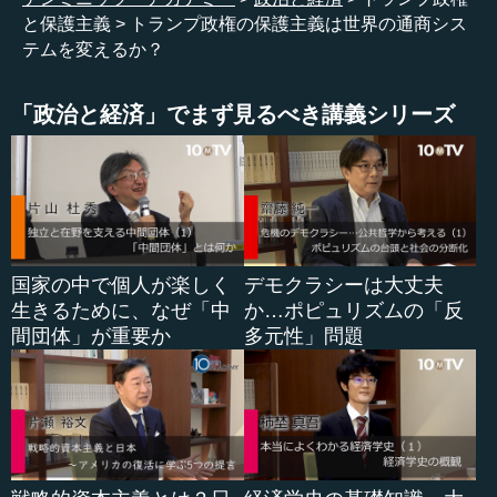
と保護主義
トランプ政権の保護主義は世界の通商シス
いは20年というタイムスパンの中で何度か大きな変化が起
テムを変えるか？
こってきたということです。
今、そういう中にあるとすると、トランプ大統領の下で
「政治と経済」でまず見るべき講義シリーズ
進められている政策は、単にトランプ大統領個人の特徴的
な政策というだけではなく、今後の通商政策、通商システ
ムの方向を考える上での大きな転換点になる可能性がある
ということを、ぜひ考えていただきたいと思います。
●保護主義を広げたスム―ト・ホーリー関税
国家の中で個人が楽しく
デモクラシーは大丈夫
少し歴史をさかのぼりますが、アメリカが先鞭をつけた
生きるために、なぜ「中
か…ポピュリズムの「反
通商システムの大きな流れの中で最も有名な事例は、1930
間団体」が重要か
多元性」問題
年代のいわゆる保護主義、つまり各国が貿易制限をして世
界に不況が広がっていったというものです。実は、先進国
の中で一番最初にここに踏み切ったのがアメリカで、スム
ート・ホーリー関税といわれるのですが、1930年代の初め
にアメリカは大幅な関税の引き上げをし、結果的には平均
関税率が40パーセント前後にまでなったという、非常に厳