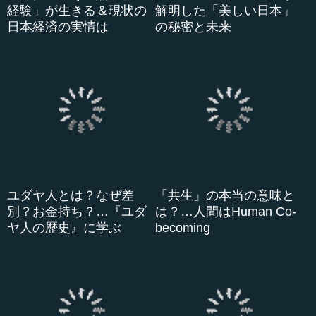
経験」が生きる＆現状の
解明した「美しい日本」
日本経済の実情は
の秘密と未来
ユダヤ人とは？なぜ差
「共生」の本当の意味と
別？お金持ち？…『ユダ
は？…人間はHuman Co-
ヤ人の歴史』に学ぶ
becoming
なぜ空海が現代社会に重
イヌ、ネコ、ニワトリ…
要か――新しい社会の創
弥生時代の役割と縄文時
造のために
代との違い
ソ連軍から在留日本人4万
米長邦雄のアンラーニン
人を守れ…内蒙古での
グ、弟子の弟子になって
「戦後」の激闘
V字成長
利用規約
プライバシーポリシー
お問い合わせ
よくあるご質問
対応機種
特定商取引法に基づく表示