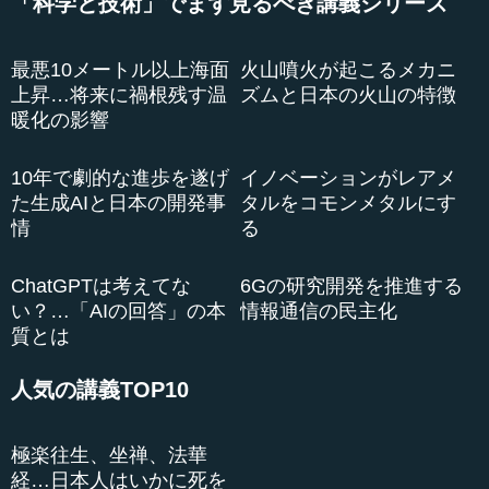
「科学と技術」でまず見るべき講義シリーズ
っていると私は思います。そういうものについても、これ
から彼らから学んでいきたいと思います。ですから、そう
いったものを学ぶたびに、イモリのすごさというものを感
じます。
●研究者にとって大事な5つのこと
最悪10メートル以上海面
火山噴火が起こるメカニ
上昇…将来に禍根残す温
ズムと日本の火山の特徴
私は研究室で学生たちとともに研究を進めてきました
暖化の影響
が、そこには研究室の哲学ないし考え方があります。1番目
は、自然のこと、例えばイモリやカエルのことを、彼らか
ら学ぶということです。私自身は皆さんと一緒に学ぶ仲間
ですが、本当の先生は生き物自身であると言っています。
2番目は、パッションを持つことです。これは情熱のこと
10年で劇的な進歩を遂げ
イノベーションがレアメ
ですが、本当に研究をしようとする場合には、うなされる
た生成AIと日本の開発事
タルをコモンメタルにす
ぐらいの情熱を持つことが必要です。これを「熱情」と呼
情
る
んでいます。これはパスツールがよく使った言葉ですが、
自分の研究として熱情を持って取り組...