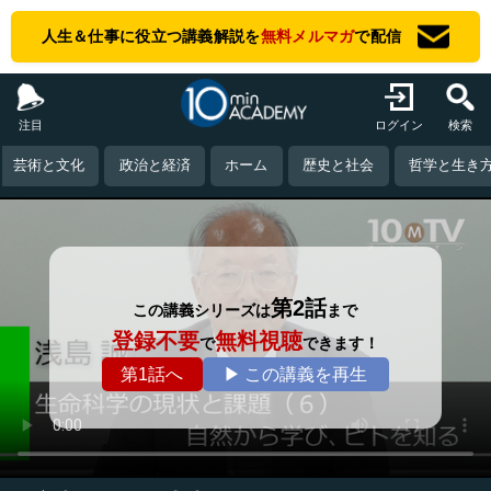
人生＆仕事に役立つ講義解説を
無料メルマガ
で配信
注目
ログイン
検索
芸術と文化
政治と経済
ホーム
歴史と社会
哲学と生き
第2話
この講義シリーズは
まで
登録不要
無料視聴
で
できます！
第1話へ
▶ この講義を再生