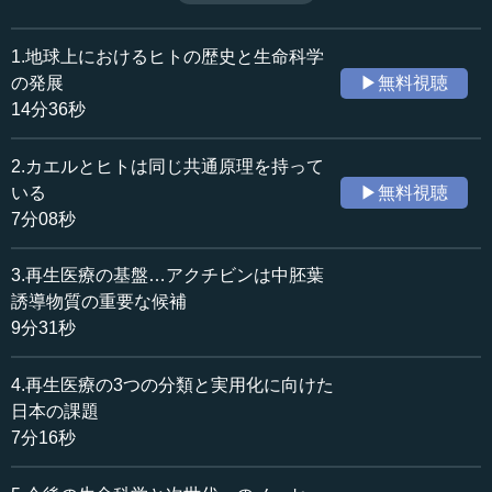
の心構えを説く。（全6話中第6話）
収録日：2018年7月30日
追加日：2019年2月3日
1.地球上におけるヒトの歴史と生命科学
カテゴリー：
の発展
▶無料視聴
科学技術
生命科学・ゲノム
14分36秒
≪全文≫
2.カエルとヒトは同じ共通原理を持って
●イモリからいろいろなことを学ぶことができる
いる
▶無料視聴
7分08秒
私は毎年春と秋、年2回イモリを採りにいきます。そうし
て、40年間イモリを採っていると、いろいろなことを学び
3.再生医療の基盤…アクチビンは中胚葉
ます。
誘導物質の重要な候補
9分31秒
まず、イモリの卵は大きくて美しいものですが、実験に
使うのでもちろん手術がしやすいというのもあります。ま
4.再生医療の3つの分類と実用化に向けた
た、これまでお話ししたように、ヒトは20万年しか歴史を
持っていませんが、イモリは3億年の歴史を持っています。
日本の課題
つまり、ナチュラルヒストリーとしては、彼らの方が長い
7分16秒
のです。では、彼らはなぜそこまで長く生きることができ
たのか。それを知ることが非常に重要です。