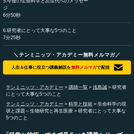
5.今後の生命科学と次世代へのメッセー
ジ
イモリは、がんができたとしても、冬眠している間に自
6分50秒
分でがんを治してしまいます。これは、最近の新しい学問
でいえば、「低温療法」というがんの治療方法に当たりま
6.研究者にとって大事な5つのこと
す。温熱療法や低温療法は、がんを治すための1つの仕組み
7分25秒
ですが、イモリは冬眠している間に自分で自分の体を治し
てしまうのです。そういう能力を持っていたり、あるいは
手足を切ってしまったときに、それをまた元に再生したり
＼テンミニッツ・アカデミー無料メルマガ／
する能力もあります。
人生＆仕事に役立つ講義解説を
無料メルマガ
で配信
それからイモリは、都会ではなかなか住むことができ
ず、生活水が入ると非常に弱いのです。つまり、イモリの
テンミニッツ・アカデミー
講師一覧
浅島誠
研究者
最大の敵はヒトなのです。そのイモリがいるのは自然が本
にとって大事な5つのこと
当に豊かなところなので、一種の環境指標にもなっていま
す。
テンミニッツ・アカデミー
科学と技術
生命科学の現
状と課題～生物研究と再生医療
研究者にとって大事な
また、イモリは進化の過程において、脊椎動物が水中か
5つのこと
ら陸上に上がる時期に位置し、その意味でも重要な存在で
す。さらに、われわれヒトが感じないさまざまな能力を持