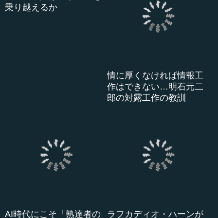
ChatGPTは考えてな
6Gの研究開発を推進する
い？…「AIの回答」の本
情報通信の民主化
質とは
人気の講義TOP10
情に厚くなければ情報工
作はできない…明石元二
郎の対露工作の教訓
極楽往生、坐禅、法華
経…日本人はいかに死を
乗り越えるか
AI時代にこそ「熟達者の
ラフカディオ・ハーンが