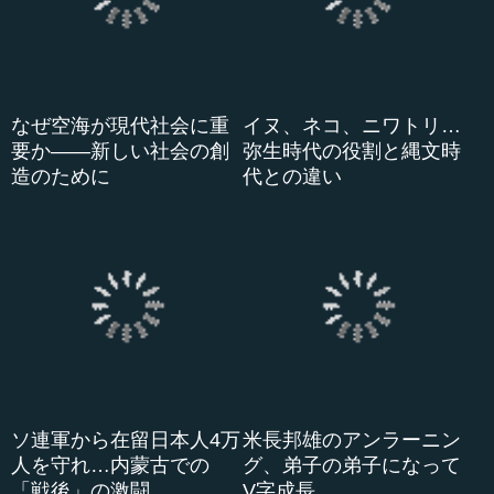
講師リクエスト
法人窓口
マイメニュー削除(spモード決済)
ログイン
新着講義チェック
話題や人気の講義チェック
おすすめ講義や過去のメルマガチェック
© 2014-2026 Imagineer Co., Ltd.