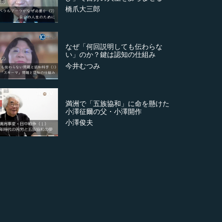
橋爪大三郎
なぜ「何回説明しても伝わらな
い」のか？鍵は認知の仕組み
今井むつみ
満洲で「五族協和」に命を懸けた
小澤征爾の父・小澤開作
小澤俊夫