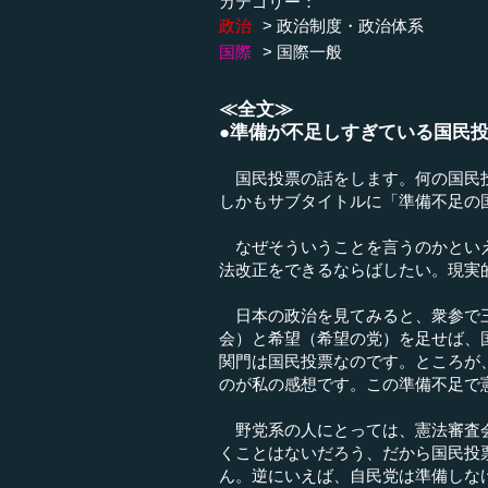
カテゴリー：
政治
政治制度・政治体系
国際
国際一般
≪全文≫
●準備が不足しすぎている国民
国民投票の話をします。何の国民投
しかもサブタイトルに「準備不足の
なぜそういうことを言うのかといえ
法改正をできるならばしたい。現実
日本の政治を見てみると、衆参で三
会）と希望（希望の党）を足せば、
関門は国民投票なのです。ところが
のが私の感想です。この準備不足で
野党系の人にとっては、憲法審査会
くことはないだろう、だから国民投
ん。逆にいえば、自民党は準備しな