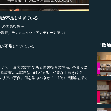
備が不足しすぎている
足の国民投票～
誉教授／テンミニッツ・アカデミー副座長）
「政治
備が不足しすぎている
。だが、最大の関門である国民投票の準備があまりに
型世論調査……課題は山ほどある。必要な手続きは？
タリアの事例に何を学ぶべきか？ 10分で理解を深め