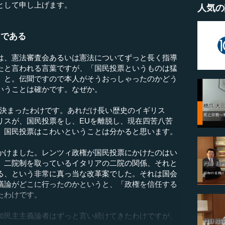
として申し上げます。
人気の
」である
、憲法審査会あるいは憲法についてずっと長く指導
たと言われる言葉ですが、「国民投票というものは猛
」と。伝聞ですので本人がそうおっしゃったのかどう
いうことは確かです。なぜか。
決まったわけです。あれだけ長い歴史のイギリス
リスが、国民投票をし、EUを離脱し、現在四苦八苦
、国民投票はこわいということは分かると思います。
けました。レンツィ政権が国民投票にかけたのはい
、二院制を取っているイタリアの二院の関係、それと
る、という非常に真っ当な改革案でした。それは国会
議論がどこに行ったのかというと、「政権を信任する
たわけです。
民主主義論者はずっと言い続けてきたわけですが、