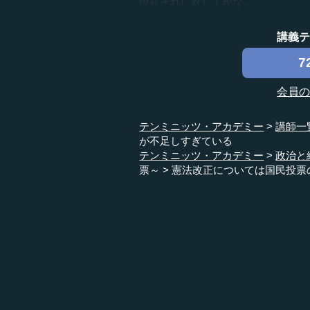
現在それに対してかな...
講義
7
会員
テンミニッツ・アカデミー
講師一
が不足しすぎている
テンミニッツ・アカデミー
政治と
票～
憲法改正については国民投票