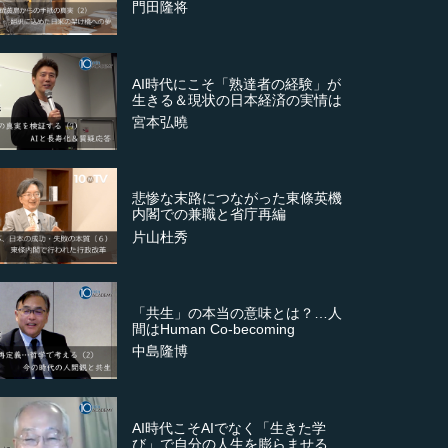
門田隆将
AI時代にこそ「熟達者の経験」が
生きる＆現状の日本経済の実情は
宮本弘曉
悲惨な末路につながった東條英機
内閣での兼職と省庁再編
片山杜秀
「共生」の本当の意味とは？…人
間はHuman Co-becoming
中島隆博
AI時代こそAIでなく「生きた学
び」で自分の人生を膨らませる