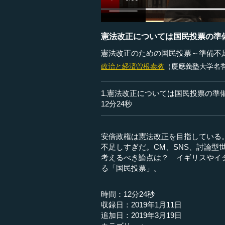
憲法改正については国民投票の準
憲法改正のための国民投票～準備不
政治と経済
曽根泰教
（慶應義塾大学名
1.憲法改正については国民投票の準
12分24秒
安倍政権は憲法改正を目指している
不足しすぎだ。CM、SNS、討論
考えるべき論点は？ イギリスやイ
る「国民投票」。
時間：12分24秒
収録日：2019年1月11日
追加日：2019年3月19日