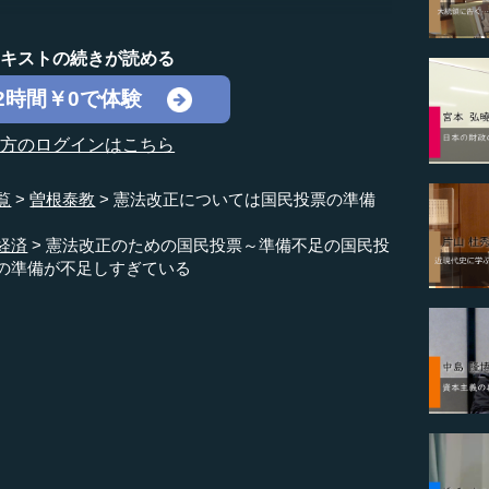
テキストの続きが読める
2時間￥0で体験
の方のログインはこちら
覧
曽根泰教
憲法改正については国民投票の準備
経済
憲法改正のための国民投票～準備不足の国民投
の準備が不足しすぎている