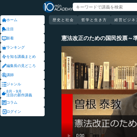
ホーム
歴史と社会
哲学と生き方
経営ビジネ
注目
憲法改正のための国民投票～
新着
ランキング
を知る講義まとめ
編集長の見どころ
講師
ジャンル
8月・9月
注目の新作講義
コラム
ログイン