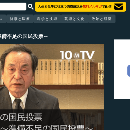
人生＆仕事に役立つ講義解説を
無料メルマガ
で配信
ス
健康と医療
科学と技術
芸術と文化
政治と経済
準備不足の国民投票～