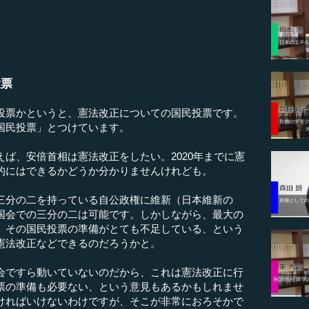
投票
票かというと、憲法改正についての国民投票です。
国民投票」とつけています。
ば、安倍首相は憲法改正をしたい。2020年までに憲
的にはできるかどうか分かりませんけれども。
分の二を持っている自公政権に維新（日本維新の
国会での三分の二は可能です。しかしながら、最大の
、その国民投票の準備がとても不足している、という
憲法改正などできるのだろうかと。
ですら動いていないのだから、これは憲法改正に行
票の準備も必要ない、という意見もあるかもしれませ
ければいけないわけですが、そこが非常におろそかで