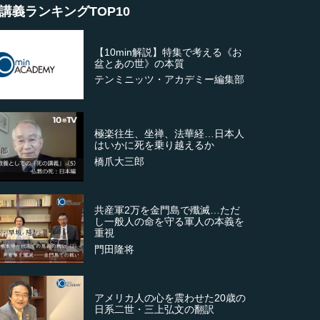
講義ランキングTOP10
【10min解説】特集で考える《お
盆とあの世》の本質
テンミニッツ・アカデミー編集部
極楽往生、坐禅、法華経…日本人
はいかに死を乗り越えるか
橋爪大三郎
共産軍2万を金門島で殲滅…ただ
し一般人の命を守る軍人の本義を
重視
門田隆将
アメリカ人の心を震わせた20歳の
日系二世・三上弘文の翻訳