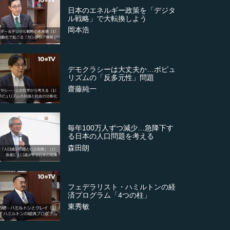
日本のエネルギー政策を「デジタ
ル戦略」で大転換しよう
岡本浩
デモクラシーは大丈夫か…ポピュ
リズムの「反多元性」問題
齋藤純一
毎年100万人ずつ減少…急降下す
る日本の人口問題を考える
森田朗
フェデラリスト・ハミルトンの経
済プログラム「4つの柱」
東秀敏