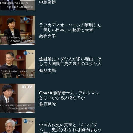
中島隆博
ラフカディオ・ハーンが解明した
「美しい日本」の秘密と未来
賴住光子
金融業にユダヤ人が多い理由、そ
して大国興亡史の裏面のユダヤ人
鶴見太郎
OpenAI創業者サム・アルトマン
とはいかなる人物なのか
桑原晃弥
中国古代史の真実と『キングダ
ム』…史実がわかれば物語はもっ