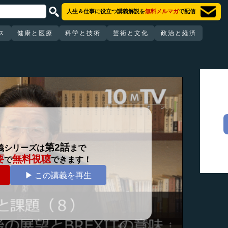
人生＆仕事に役立つ講義解説を
無料メルマガ
で配信
ス
健康と医療
科学と技術
芸術と文化
政治と経済
第2話
義シリーズは
まで
要
無料視聴
で
できます！
▶ この講義を再生