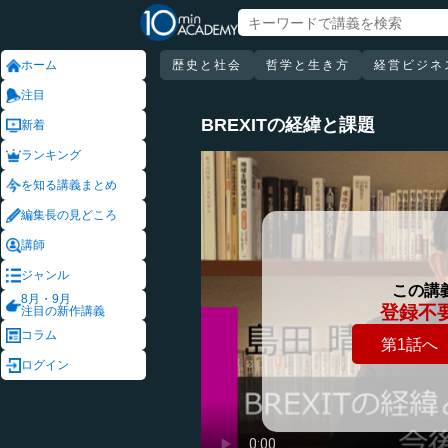
ホーム
歴史と社会
哲学と生き方
経営ビジネ
注目
BREXITの経緯と課題
新着
ランキング
を知る講義まとめ
編集長の見どころ
講師
ジャンル
この講
8月・9月
登録不
注目の新作講義
コラム
第1話へ
ログイン