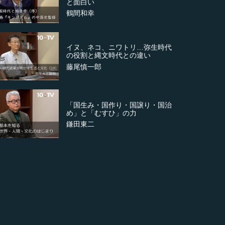
と面白い
鶴間和幸
イヌ、ネコ、ニワトリ…弥生時代
の役割と縄文時代との違い
藤尾慎一郎
「国生み・国作り・国譲り・国治
め」と「むすひ」の力
鎌田東二