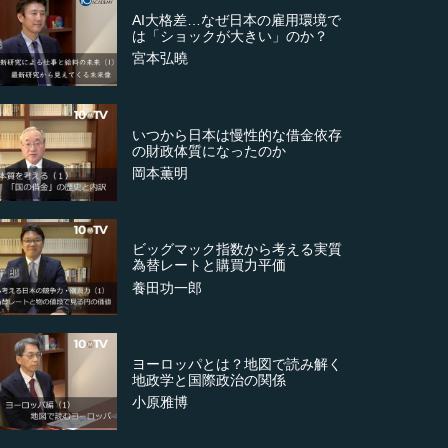
AI大格差…なぜ日本の雇用環境で
は「ショックが大きい」のか？
宮本弘曉
いつから日本は慢性的な借金依存
の財政体質になったのか
岡本薫明
ビッグマック指数から考える実質
為替レートと購買力平価
養田功一郎
ヨーロッパとは？地図で読み解く
地政学と国際政治の関係
小原雅博