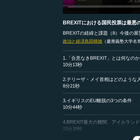
BREXITにおける国民投票は最
BREXITの経緯と課題（8）今後の展
政治と経済
島田晴雄
（慶應義塾大学名
1.「合意なきBREXIT」とは何なの
10分13秒
2.テリーザ・メイ首相はどのような
8分21秒
3.イギリスのEU離脱の3つの条件
10分44秒
4.BREXIT最大の難関、アイルラ
10分39秒