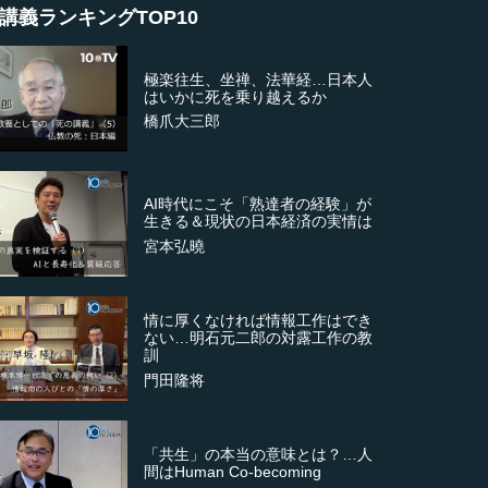
講義ランキングTOP10
極楽往生、坐禅、法華経…日本人
はいかに死を乗り越えるか
橋爪大三郎
AI時代にこそ「熟達者の経験」が
生きる＆現状の日本経済の実情は
宮本弘曉
情に厚くなければ情報工作はでき
ない…明石元二郎の対露工作の教
訓
門田隆将
「共生」の本当の意味とは？…人
間はHuman Co-becoming