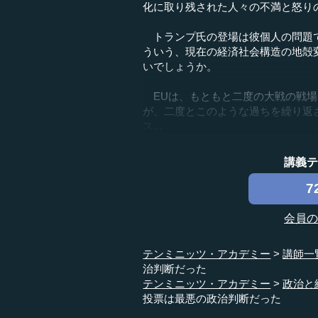
化に取り残された人々の不満と怒り
トランプ氏の登場は彼個人の問題で
ういう、現在の経済社会構造の地殻変
いでしょうか。
EUは、もともと二度の大戦の戦場
が、二度とこのような過ちを繰り返
ス...
講義
7
会員
テンミニッツ・アカデミー
講師一
治判断だった
テンミニッツ・アカデミー
政治と
投票は最悪の政治判断だった