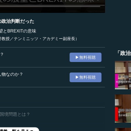
悪の政治判断だった
望とBREXITの意味
誉教授／テンミニッツ・アカデミー副座長）
「政治
か？
▶無料視聴
人物なのか？
▶無料視聴
ンド国境問題とは？