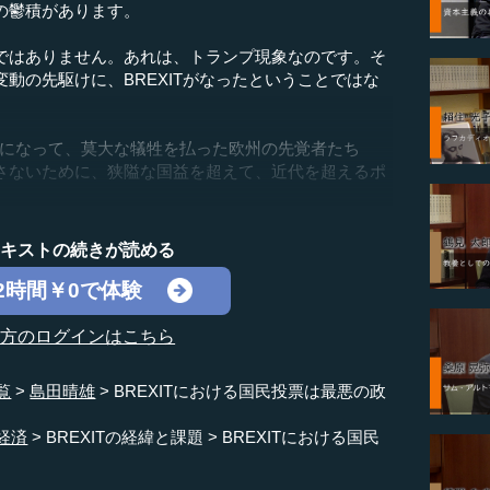
の鬱積があります。
はありません。あれは、トランプ現象なのです。そ
動の先駆けに、BREXITがなったということではな
になって、莫大な犠牲を払った欧州の先覚者たち
さないために、狭隘な国益を超えて、近代を超えるポ
テキストの続きが読める
2時間￥0で体験
の方のログインはこちら
覧
島田晴雄
BREXITにおける国民投票は最悪の政
経済
BREXITの経緯と課題
BREXITにおける国民