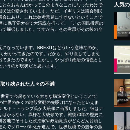
人気の
ことをおもんぱかってこのようなことになったわけで
国民は分断されています。ただ、イギリスは議会制民
議会にあり、これは参考意見にすぎないということで
10月に保守党大会で大演説を打って、「この国民投票の
って採択しました。ですから、その意思がその後の全
なっています。BREXITはどういう意味なのか、
やく分かってきたのです。だから、やり直してしまえ
出てきたのですが、しかし、やっぱり政治の信義とし
というのが現状だと思います。
に取り残された人々の不満
、世界で今起きている大きな構造変化ということで
の後の世界の多くの地殻変動の先駆けになったといえま
にドナルド・トランプ氏が大統領に当選しました。彼はナ
はばからない、異様な大統領です。戦後70年の歴史に
州各地でそうした政治家や政治潮流がどんどん台頭し
進んでグローバル化が進んで、世界規模での競争の激