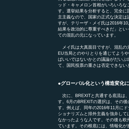
ッド・キャメロン首相がいろいろな
す。選挙結果を分析すると、完全に
主主義なので、国家の正式な決定は
すが、テリーザ・メイ氏は2016年
結果を政治的に尊重すべきだ」とい
ての混乱の元になっています。
メイ氏は大真面目ですが、混乱の元に
EU当局とのやりとりを通じてよう
ばいいではないかとの議論がだいぶ
て、国民投票の重さは否定できない
●グローバル化という構造変化
次に、BREXITと共通する底流は
す。6月のBREXITの選択は、そ
す。例えば、同年の2016年11月
ショナリズムと排外主義を強弁して
なかったような人です。その後も欧
ています。その根底には、情報化が