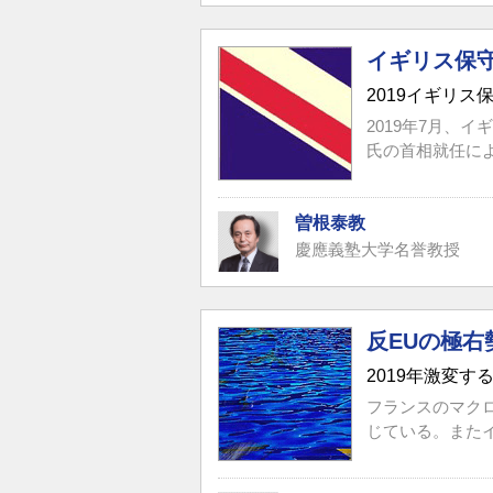
イギリス保
2019イギリ
2019年7月、
氏の首相就任に
曽根泰教
慶應義塾大学名誉教授
反EUの極右
2019年激変
フランスのマク
じている。またイ