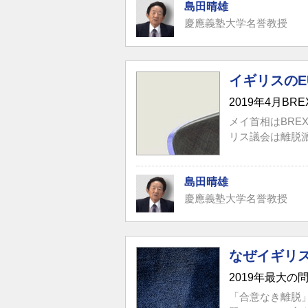
島田晴雄
慶應義塾大学名誉教授
イギリスの
2019年4月BR
メイ首相はBRE
リス議会は離脱派
島田晴雄
慶應義塾大学名誉教授
なぜイギリ
2019年最大
「合意なき離脱」