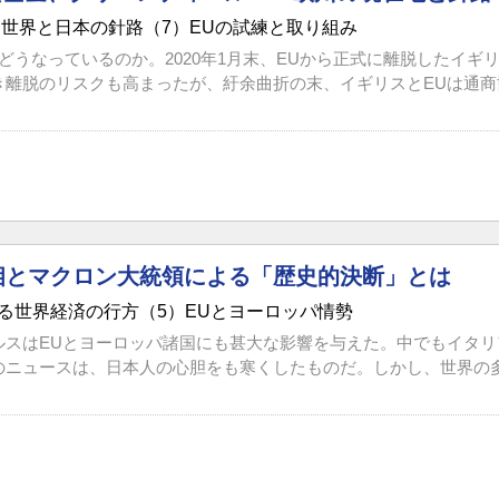
する世界と日本の針路（7）EUの試練と取り組み
は今、どうなっているのか。2020年1月末、EUから正式に離脱したイギ
離脱のリスクも高まったが、紆余曲折の末、イギリスとEUは通商協
相とマクロン大統領による「歴史的決断」とは
る世界経済の行方（5）EUとヨーロッパ情勢
ルスはEUとヨーロッパ諸国にも甚大な影響を与えた。中でもイタ
のニュースは、日本人の心胆をも寒くしたものだ。しかし、世界の多く