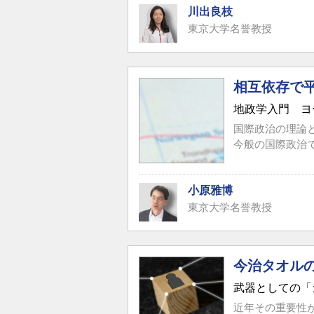
川出良枝
東京大学名誉教授
相互依存で
地政学入門 ヨ
国際政治の理論
今般の国際政治で
小原雅博
東京大学名誉教授
今治タオルのI
武器としての「カ
近年その重要性