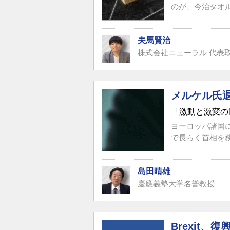
のが、今治タオル
夫馬賢治
株式会社ニューラル 代表取
メルケル氏
「激動と激変の
ヨーロッパ諸国
で長らく首相を務
島田晴雄
慶應義塾大学名誉教授
Brexit