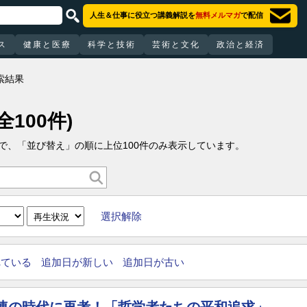
人生＆仕事に役立つ講義解説を
無料メルマガ
で配信
ス
健康と医療
科学と技術
芸術と文化
政治と経済
索結果
(全100件)
ので、「並び替え」の順に上位100件のみ表示しています。
選択解除
れている
追加日が新しい
追加日が古い