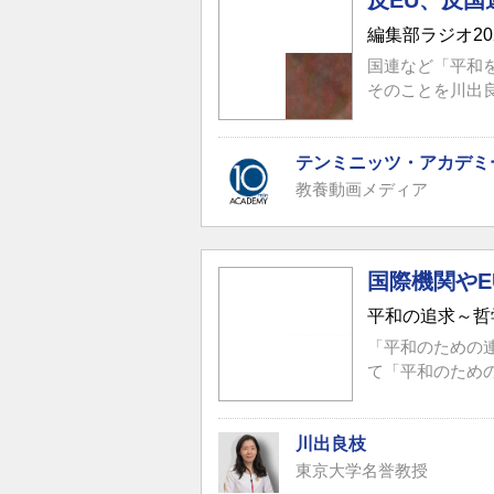
反EU、反
編集部ラジオ2
国連など「平和
そのことを川出良
テンミニッツ・アカデミ
教養動画メディア
国際機関や
平和の追求～哲
「平和のための
て「平和のため
川出良枝
東京大学名誉教授