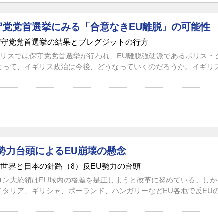
守党党首選挙にみる「合意なきEU離脱」の可能性
ス保守党党首選挙の結果とブレグジットの行方
イギリスでは保守党党首選挙が行われ、EU離脱強硬派であるボリス
よって、イギリス政治は今後、どうなっていくのだろうか。イギリスは
勢力台頭によるEU崩壊の懸念
する世界と日本の針路（8）反EU勢力の台頭
ロン大統領はEU域内の格差を是正しようと改革に努めている。し
タリア、ギリシャ、ポーランド、ハンガリーなどEU各地で反EUの極