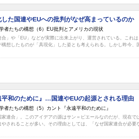
化した国連やEUへの批判がなぜ高まっているのか
学者たちの構想（6）EU批判とアメリカの現状
連合」や「EU」などが実際に出来上がり、運営されている。これ
構想したものが「具現化」した姿とも考えられる。しかし昨今、国連
遠平和のために』…国連やEUの起源とされる理由
学者たちの構想（5）カント『永遠平和のために』
国家連合」。このアイデアの源はサン＝ピエールなのだが、現在で
はやされることが多い。その理由としては、「なぜ国家連合が必要なの