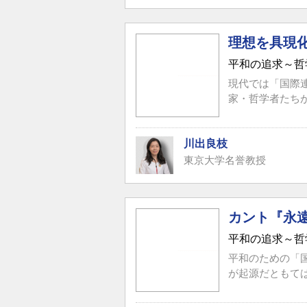
理想を具現
平和の追求～哲
現代では「国際
家・哲学者たちが
川出良枝
東京大学名誉教授
カント『永
平和の追求～哲
平和のための「
が起源だともて