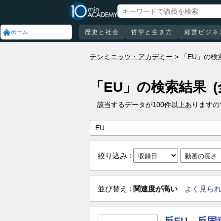
ホーム
歴史と社会
哲学と生き方
経営ビジネ
テンミニッツ・アカデミー
「EU」の検
「EU」の検索結果
該当するデータが100件以上あります
絞り込み :
並び替え :
関連度が高い
よく見ら