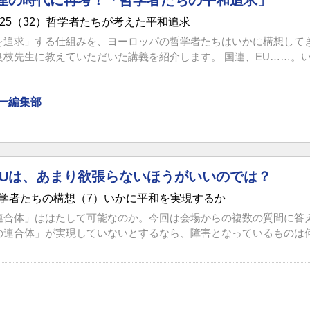
国連の時代に再考！「哲学者たちの平和追求」
025（32）哲学者たちが考えた平和追求
を追求」する仕組みを、ヨーロッパの哲学者たちはいかに構想して
枝先生に教えていただいた講義を紹介します。 国連、EU……。いず
ー編集部
EUは、あまり欲張らないほうがいいのでは？
学者たちの構想（7）いかに平和を実現するか
連合体」ははたして可能なのか。今回は会場からの複数の質問に答
の連合体」が実現していないとするなら、障害となっているものは何か