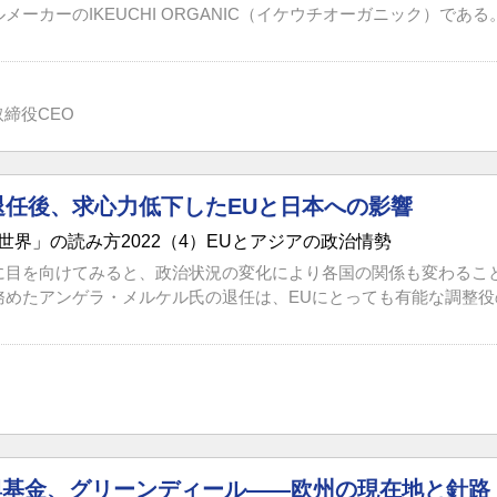
メーカーのIKEUCHI ORGANIC（イケウチオーガニック）である
締役CEO
退任後、求心力低下したEUと日本への影響
世界」の読み方2022（4）EUとアジアの政治情勢
に目を向けてみると、政治状況の変化により各国の関係も変わるこ
めたアンゲラ・メルケル氏の退任は、EUにとっても有能な調整役の
、復興基金、グリーンディール――欧州の現在地と針路