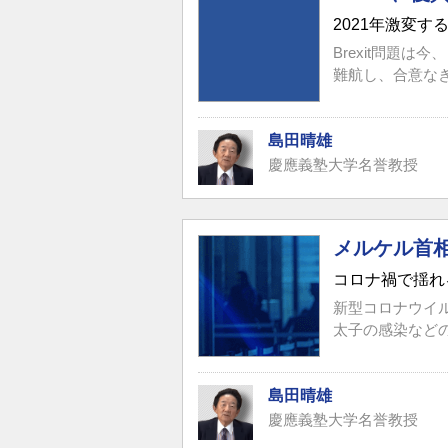
2021年激変
Brexit問題
難航し、合意なき
島田晴雄
慶應義塾大学名誉教授
メルケル首
コロナ禍で揺れ
新型コロナウイ
太子の感染など
島田晴雄
慶應義塾大学名誉教授