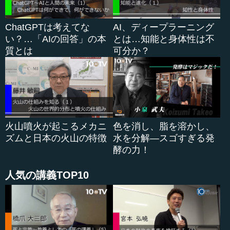
だったかを知ることができます。一方、災害は自然現象の
方にもラップしていますので、どのような自然現象だった
ChatGPTは考えてな
AI、ディープラーニング
のか、そのときの発生条件はどのようなものだったかが分
い？…「AIの回答」の本
とは…知能と身体性は不
かります。これらの条件は、今後の防災対策に有意義な情
質とは
可分か？
報を与えてくれます。
もう一つ重要なことは、円の大きさです。この円の大き
さは固定されたものではなく、常に変化しています。土砂
災害を例に、この円の変化を見てみましょう。
平成29（2017）年に九州北部豪雨がありました。この時
火山噴火が起こるメカニ
色を消し、脂を溶かし、
の土砂災害では、九州北部にある福岡県朝倉市の観測地点
ズムと日本の火山の特徴
水を分解―スゴすぎる発
で、実に24時間829ミリという雨が降りました。東京で1年
酵の力！
間に降る雨（約1700ミリ）のほぼ半分が、たった24時間で
降ってしまったことになります。
人気の講義TOP10
これだけ多量の雨が降ると、山は崩れ、土砂が流出し、
山に生えていた木が流れ出します。そのために朝倉市では
多くのところで土砂災害や流木災害が起こりました。結果