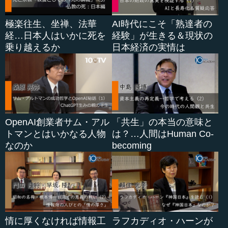
的に災害を表す円は...
極楽往生、坐禅、法華
AI時代にこそ「熟達者の
経…日本人はいかに死を
経験」が生きる＆現状の
乗り越えるか
日本経済の実情は
OpenAI創業者サム・アル
「共生」の本当の意味と
トマンとはいかなる人物
は？…人間はHuman Co-
なのか
becoming
情に厚くなければ情報工
ラフカディオ・ハーンが