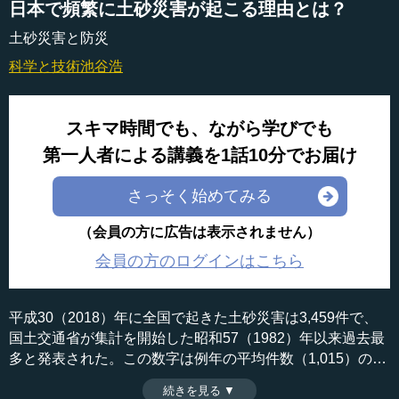
日本で頻繁に土砂災害が起こる理由とは？
土砂災害と防災
科学と技術
池谷浩
スキマ時間でも、ながら学びでも
第一人者による講義を1話10分でお届け
さっそく始めてみる
（会員の方に広告は表示されません）
会員の方のログインはこちら
平成30（2018）年に全国で起きた土砂災害は3,459件で、
国土交通省が集計を開始した昭和57（1982）年以来過去最
多と発表された。この数字は例年の平均件数（1,015）の約
3.4倍を数えるもので、死者・行方不明者数も集計開始以降
続きを見る ▼
時間：9分35秒