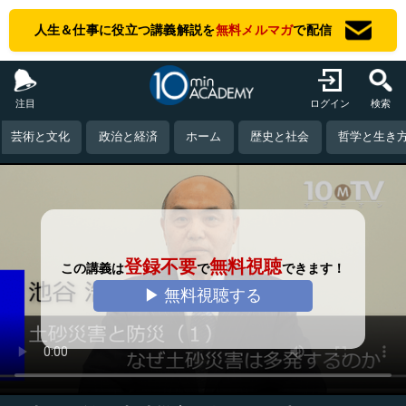
人生＆仕事に役立つ講義解説を
無料メルマガ
で配信
注目
ログイン
検索
芸術と文化
政治と経済
ホーム
歴史と社会
哲学と生き
登録不要
無料視聴
この講義は
で
できます！
▶ 無料視聴する