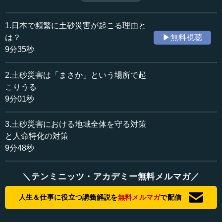
3位を記録している。なぜこれほど土砂災害は多発するの
収録日：2019年3月13日
か。日本の国土と気象の特徴から考えていく。（全3話中第
追加日：2019年5月10日
1話）
1.日本で頻繁に土砂災害が起こる理由と
カテゴリー：
は？
▶無料視聴
社会・福祉
災害・防災
9分35秒
≪全文≫
2.土砂災害は「まさか」という場所で起
●土石流によって人間社会に被害を与えることが土砂
こりうる
災害
9分01秒
砂防・地すべり技術センターの池谷浩です。今日は、な
3.土砂災害における地域全体を守る対策
ぜ土砂災害は多発するかについてお話をします。最近、地
と人命特化の対策
震や大雨のたびに、災害とりわけ土砂災害が話題になりま
9分48秒
す。そこで、土砂災害とはどのような災害なのか、また、
なぜ多発するかについて考えてみたいと思います。
＼テンミニッツ・アカデミー無料メルマガ／
まず最初に、災害とはどのようなものかを考えてみまし
人生＆仕事に役立つ講義解説を
無料メルマガ
で配信
ょう。災害とは、異常な自然現象によって人間の社会生活
や人命の受ける被害であると定義をすると、以下のような
図で示すことができます。