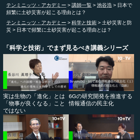
テンミニッツ・アカデミー
講師一覧
池谷浩
日本で
頻繁に土砂災害が起こる理由とは？
一方に原因となる自然現象があり、他方に人間の場があ
ります。自然現象が人間の生活する場で被害をもたらすこ
テンミニッツ・アカデミー
科学と技術
土砂災害と防
とが災害だといわれています。自然現象が人間の生活する
災
日本で頻繁に土砂災害が起こる理由とは？
場で被害を及ぼさない場合は、もちろん災害とはいいませ
ん。
「科学と技術」でまず見るべき講義シリーズ
土砂災害という視点で見ると、自然現象は土石流や地す
べり、がけ崩れなど、土砂の移動現象を示します。すなわ
ち、土石流が流れていって人間社会に被害を与えることが
土砂災害なのです。
実は生物の「進化」とは
6Gの研究開発を推進する
●豪雨で大きく土砂災害が広がった福岡県朝倉市
「物事が良くなる」こと
情報通信の民主化
ではない
先ほどの図からいくつかのことが分かります。一つ目
に、この災害が過去のものであれば、そこからいろいろな
ことが学べます。人間社会では、どのような社会の場で災
害が起こったのか、そのときの被害状況はどのようなもの