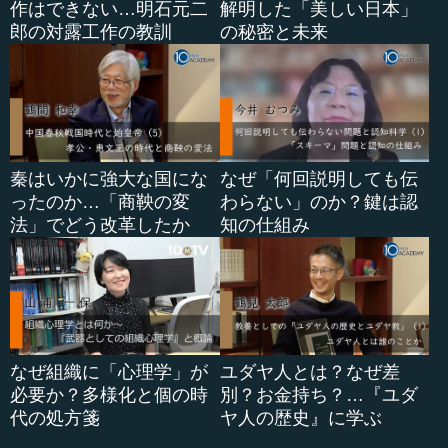
作はできない…明石元二
解明した「美しい日本」
郎の対露工作の教訓
の秘密と未来
秦はいかに強大な国にな
なぜ「何回説明しても伝
ったのか…「商鞅の変
わらない」のか？鍵は認
法」でどう改革したか
知の仕組み
なぜ組織に「心理学」が
ユダヤ人とは？なぜ差
必要か？多様化と個の時
別？お金持ち？…『ユダ
代の処方箋
ヤ人の歴史』に学ぶ