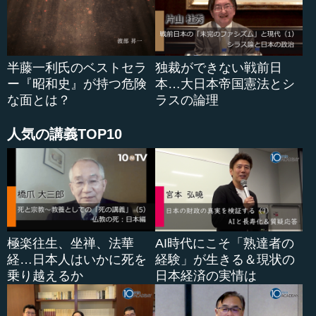
編年体を採用しています。編年体による書物は、日本の歴
史においては、古代の律令国家時代におきまして採られた
歴史叙述の方法を採用したものでありまして、『六国史』
と呼ばれる六つの国史が、編年体で書かれております。
半藤一利氏のベストセラ
独裁ができない戦前日
ー『昭和史』が持つ危険
本…大日本帝国憲法とシ
『六国史』は、古代８世紀、養老年間の『日本書紀』
な面とは？
ラスの論理
『続日本紀』をはじめとして、『日本文徳天皇実録』、そ
して、１０世紀の延喜の年間の『日本三大実録』で終わる
人気の講義TOP10
六つの国史であり、神の時代、すなわち、天皇の最初の祖
とされる神武天皇から清和、陽成、光孝天皇に至るまでの
天皇の歴史について、国史として編集したものでありまし
た。しかしながら、こうした書物は、天皇の事績を時の天
皇に対して捧げるという意味があったものでありまして、
同時代においては、全ての人の目に触れたわけではありま
せん。
極楽往生、坐禅、法華
AI時代にこそ「熟達者の
経…日本人はいかに死を
経験」が生きる＆現状の
『日本書紀』から『日本三大実録』に至るこれらの書物
乗り越えるか
日本経済の実情は
は、現代の日本史研究においても重要な史料となっていま
すが、そうした流れをくんで、今回『昭和天皇実録』が編