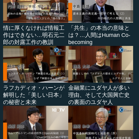
纂されたのです。
１０世紀に『日本三大実録』が編纂された後、天皇の権
威と朝廷の権力が衰退したこともあって、天皇を中心とし
情に厚くなければ情報工
「共生」の本当の意味と
た実録の編纂と記述は、およそ１０００年間絶えることに
作はできない…明石元二
は？…人間はHuman Co-
なりました。その後...
郎の対露工作の教訓
becoming
ラフカディオ・ハーンが
金融業にユダヤ人が多い
解明した「美しい日本」
理由、そして大国興亡史
の秘密と未来
の裏面のユダヤ人