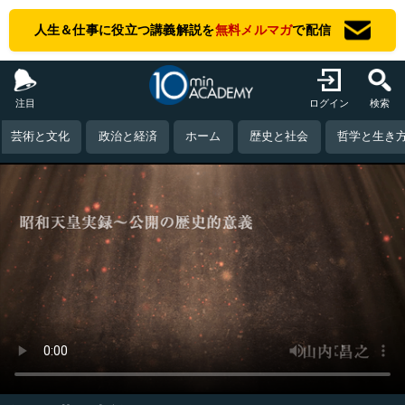
人生＆仕事に役立つ講義解説を
無料メルマガ
で配信
注目
ログイン
検索
芸術と文化
政治と経済
ホーム
歴史と社会
哲学と生き