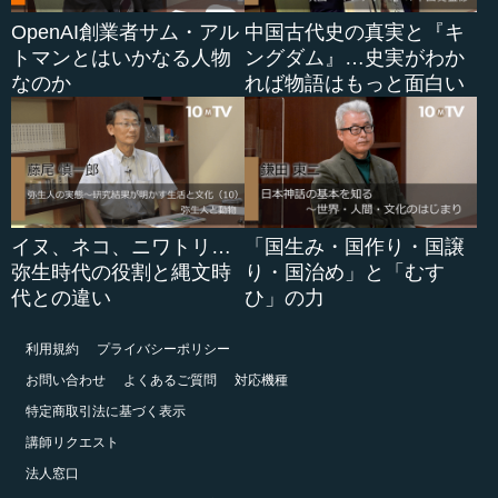
OpenAI創業者サム・アル
中国古代史の真実と『キ
トマンとはいかなる人物
ングダム』…史実がわか
なのか
れば物語はもっと面白い
イヌ、ネコ、ニワトリ…
「国生み・国作り・国譲
弥生時代の役割と縄文時
り・国治め」と「むす
代との違い
ひ」の力
利用規約
プライバシーポリシー
お問い合わせ
よくあるご質問
対応機種
特定商取引法に基づく表示
講師リクエスト
法人窓口