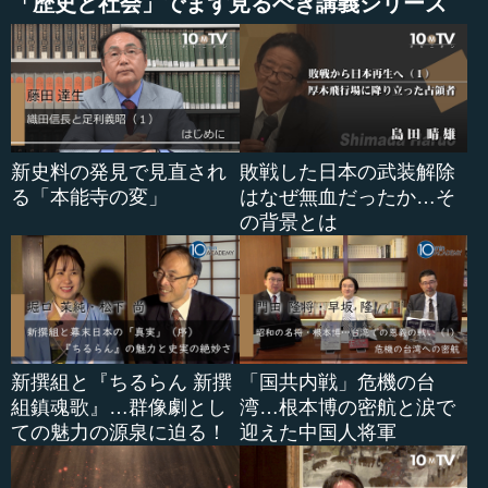
「歴史と社会」でまず見るべき講義シリーズ
す。
『昭和天皇実録』は、さまざまな公式の資料、あるいは
個人の回顧録やメモなどに基づいて、昭和天皇のご一代の
事績を中心に、日本の歴史を年代記としてまとめた書物で
あると聞いています。
新史料の発見で見直され
敗戦した日本の武装解除
この書物は、確かに昭和天皇を中心にして書かれていま
る「本能寺の変」
はなぜ無血だったか…そ
すが、皇室全般だけではなくて、昭和天皇の在世された昭
の背景とは
和の御代につきまして、激動の時代、すなわち、第２次世
界大戦の前と後、こうした時代の政治や社会、外交につき
ましても、昭和天皇との関わりを中心に記述したものであ
ります。
●『六国史』から『明治天皇紀』まで～国史として貴
新撰組と『ちるらん 新撰
「国共内戦」危機の台
組鎮魂歌』…群像劇とし
湾…根本博の密航と涙で
重な天皇紀
ての魅力の源泉に迫る！
迎えた中国人将軍
この書物は、史料的な性格を併せ持つ編修ものでありま
すが、記述の形式としては時系列に沿った記述、すなわち