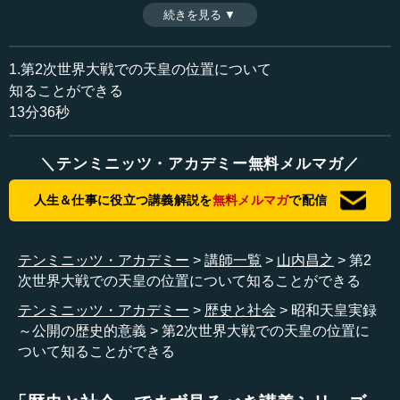
この国史は、昭和天皇の生涯だけでなく、激動の時代「昭
続きを見る ▼
時間：13分36秒
和史」を知る貴重な書となろう、と歴史学者・山内昌之氏
収録日：2014年9月3日
は期待を膨らませている。
追加日：2014年9月13日
1.第2次世界大戦での天皇の位置について
カテゴリー：
知ることができる
歴史・民族
日本史（大正～現代）
13分36秒
文化・芸術
文学・エッセイ
＼テンミニッツ・アカデミー無料メルマガ／
≪全文≫
●激動の時代における昭和天皇の事績『昭和天皇実
人生＆仕事に役立つ講義解説を
無料メルマガ
で配信
録』
皆さん、今日は『昭和天皇実録』についてお話したいと
テンミニッツ・アカデミー
講師一覧
山内昌之
第2
思います。
次世界大戦での天皇の位置について知ることができる
テンミニッツ・アカデミー
歴史と社会
昭和天皇実録
平成２６年８月２１日午後、宮内庁、そして宮内庁書陵
～公開の歴史的意義
第2次世界大戦での天皇の位置に
部により、天皇皇后両陛下に対して『昭和天皇実録』を奉
ついて知ることができる
呈したことが発表されました。この書物の内容について
は、９月の中旬をめどに広く公開されることになっていま