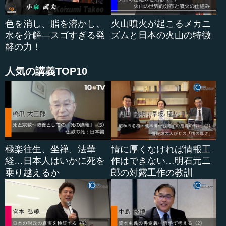
を持つ必要があるとする、もう一つの立場があります。現
実はその折衷なのでしょうが、大きく分けてその2つのどち
色を消し、脂を溶かし、
火山噴火が起こるメカニ
らを取るかと...
水を分解―スゴすぎる発
ズムと日本の火山の特徴
酵の力！
人気の講義TOP10
極楽往生、坐禅、法華
情に厚くなければ情報工
経…日本人はいかに死を
作はできない…明石元二
乗り越えるか
郎の対露工作の教訓