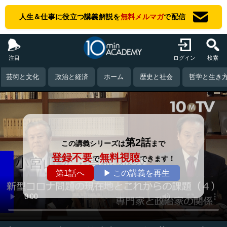
人生＆仕事に役立つ講義解説を
無料メルマガ
で配信
注目
ログイン
検索
芸術と文化
政治と経済
ホーム
歴史と社会
哲学と生き
第2話
この講義シリーズは
まで
登録不要
無料視聴
で
できます！
第1話へ
▶ この講義を再生