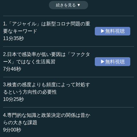
あるいは専門的な知識と政策決定の関係である。つまり、
続きを見る ▼
時間：9分00秒
専門的な知識をどうくみ取るかというのは、政治家にとっ
収録日：2020年7月16日
て重要な問題なのだ。（全5話中第4話）
追加日：2020年8月9日
※司会者：川上達史（テンミニッツTV編集長）
1.「アジャイル」は新型コロナ問題の重
カテゴリー：
要なキーワード
▶無料視聴
社会・福祉
災害・防災
11分35秒
政治
政治家
2.日本で感染率が低い要因は「ファクタ
≪全文≫
ーX」ではなく生活風習
▶無料視聴
●完璧なシステムを考えるよりも積極的に新たな取り
7分46秒
組みへ
3.検査の感度よりも頻度によって対処す
―― （前回のお話を受けて）ある意味ではそういった社
るという方向性の必要性
会的な組み立てをどのように練っていくかが重要ですね。
10分25秒
小宮山 そうですね。完璧なシステムを考える時間はあり
4.専門的な知識と政策決定の関係は昔か
ません。それが、最初に指摘した「アジャイル」という概
らの大きな課題
念の話につながってきます。状況が刻々と変化しているの
9分00秒
で、今までの日本で行われてきたように、国家としての体