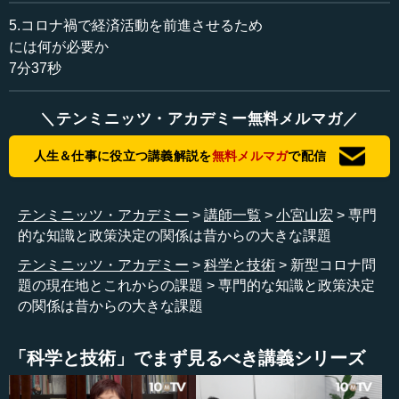
制を議論して形成して、それからどうしましょうかという
議論ではないのです。
5.コロナ禍で経済活動を前進させるため
には何が必要か
そうしたときに、例えばPCR検査に関しても、これまで
7分37秒
の少なくとも10倍、できれば100倍程度に増やしていく必
要があります。また、新しい検査方法が次々と出てきてい
＼テンミニッツ・アカデミー無料メルマガ／
るので、国の認可過程などに関係なく、正しいと思えばど
んどんと進めていく。今いいと思うことをどんどんと進め
人生＆仕事に役立つ講義解説を
無料メルマガ
で配信
ていく。それが、反省しながら前進するための必要条件だ
と思います。
テンミニッツ・アカデミー
講師一覧
小宮山宏
専門
的な知識と政策決定の関係は昔からの大きな課題
●専門家の意見を政治的意思決定にどのように反映し
テンミニッツ・アカデミー
科学と技術
新型コロナ問
ていくべきか
題の現在地とこれからの課題
専門的な知識と政策決定
の関係は昔からの大きな課題
―― はい。今非常に重要なご指摘があったと思います。
政治家など、特に医療が専門でない人々が、この問題につ
「科学と技術」でまず見るべき講義シリーズ
いて考えて動かなければならない状況です。こうしたアン
ノウン(未知)の問題に対していかにアジャイルに対応するか
という中で一つ大きな問題になるのは、さまざまな専門家