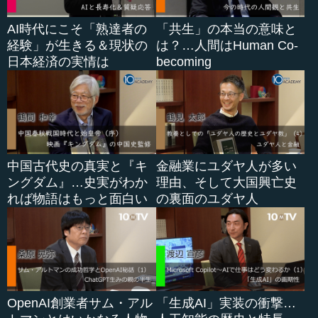
AI時代にこそ「熟達者の
「共生」の本当の意味と
経験」が生きる＆現状の
は？…人間はHuman Co-
日本経済の実情は
becoming
中国古代史の真実と『キ
金融業にユダヤ人が多い
ングダム』…史実がわか
理由、そして大国興亡史
れば物語はもっと面白い
の裏面のユダヤ人
OpenAI創業者サム・アル
「生成AI」実装の衝撃…