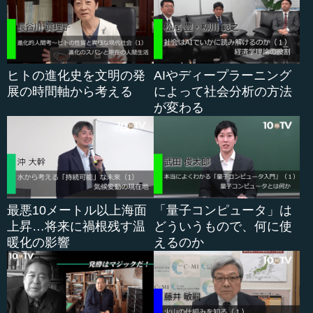
が異なる主張をする中で、政治家はそれをどのように受け
止めて、どう判断していけば良いのかということです。
これは医学に限らず、経済問題など、さまざまな分野で
ヒトの進化史を文明の発
AIやディープラーニング
当てはまります。曽根先生、政治家としては、専門家の意
展の時間軸から考える
によって社会分析の方法
見の取捨選択にどのように判断していけば良いのでしょう
が変わる
か。
曽根 はい。前提条件として、今回の新型コロナには、未
知という問題と、そのことに対する恐れという問題があ
り、つまり「分からないから怖い」という心理が国民の根
底にあります。ですので、最後にはその国民の心理を乗り
越えなければならないのですが、政治家はどうしてもそれ
最悪10メートル以上海面
「量子コンピュータ」は
を前提として議論せざるを得ません。
上昇…将来に禍根残す温
どういうもので、何に使
暖化の影響
えるのか
もう一つ、専門家と政治家、あるいは専門的な知識と政
策決定の関係は、昔からの大きな課題です。つまり、専門
家が意思決定に加わった方が良いとする一つの立場と、逆
に政治家が専門的な知識や基本的なデータを読み込む能力