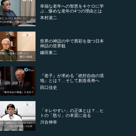
幸福な老年への智恵をキケロに学
ぶ…惨めな老年の4つの理由とは
本村凌二
世界の神話の中で異彩を放つ日本
神話の世界観
鎌田東二
『老子』が求める「絶対自由の境
地」とは？…そして創造長寿へ
田口佳史
「キレやすい」の正体とは？…ヒ
トの「怒り」の本質に迫る
川合伸幸