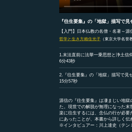
『往生要集』の「地獄」描写で見
【入門】日本仏教の名僧・名著～源
哲学と生き方
賴住光子
（東京大学名誉
1.末法直前に法華一乗思想と浄土信
6分43秒
2.『往生要集』の「地獄」描写で見
15分57秒
源信の『往生要集』は凄まじい地獄
た。現世での解脱が無理になった末
楽に往生するには、念仏の行が必要
にあったことが、本書から詳しく伝
※インタビュアー：川上達史（テン