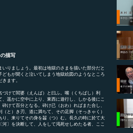
」の描写
まいりましょう。最初は地獄のさまを描いた部分だと
子どもが聞くと泣いてしまう地獄絵図のようなところ
だきます。
名づけて閻婆（えんば）と曰ふ。嘴（くちばし）利
て、遥かに空中に上り、東西に遊行し、しかる後にこ
、砕けて百分となる。砕け已（おわ）ればまた合し、
利（と）き刃、道に満ちて、その足脚（そっきゃく）
あり、来りてその身を齧（つ）む。長久の時に於て大
〔河〕を決断して、人をして渇死せしめたる者、ここ