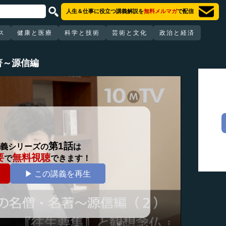
人生＆仕事に役立つ講義解説を
無料メルマガ
で配信
ス
健康と医療
科学と技術
芸術と文化
政治と経済
著～源信編
第1話
義シリーズの
は
要
無料視聴
で
できます！
▶ この講義を再生