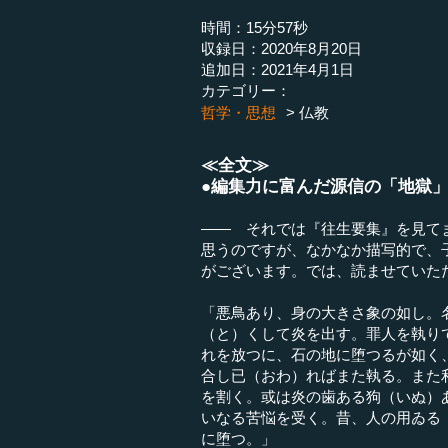
時間：15分57秒
収録日：2020年8月20日
追加日：2021年4月1日
カテゴリー：
哲学・思想
仏教
≪全文≫
●編集力に富んだ源信の「地獄
―― それでは『往生要集』を見て
思うのですが、なかなか描写的で、
がございます。では、読ませていた
「悪鳥あり、身の大きさ象の如し。
（と）くして炎を出す。罪人を執り
れを放つに、石の地に堕つるが如く
合し已（おわ）ればまた執る。また
を割く。或は炎の歯ある狗（いぬ）
いなる苦悩を受く。昔、人の用ゐる
に堕つ。」