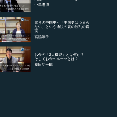
中島隆博
驚きの中国史～「中国史はつまら
ない」という通説の裏の波乱の真
実
宮脇淳子
お金の「3大機能」とは何か？
そしてお金のルーツとは？
養田功一郎