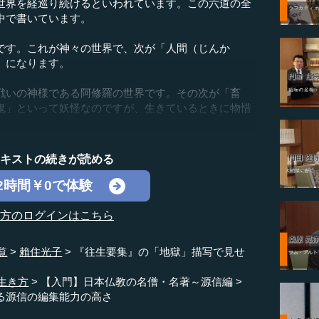
世界を経巡り続けるといわれています。この六道の全
中で書いています。
す。これが神々の世界で、次が「人間（じんか
」になります。
戦いの神様である阿修羅の世界です。その次が「畜
鬼」といって妖怪なのですが、生きているときに物惜
テキストの続きが読める
2時間￥0で体験
の方のログインはこちら
覧
賴住光子
『往生要集』の「地獄」描写で見せ
生き方
【入門】日本仏教の名僧・名著～源信編
る源信の編集能力の高さ