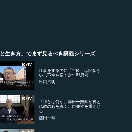
と生き方」でまず見るべき講義シリーズ
仕事をするのに「年齢」は関係な
い…不幸を招く定年型思考
出口治明
「禅とは何か」藤田一照師が禅と
仏教の心を説く…自発性を重んじ
る
藤田一照