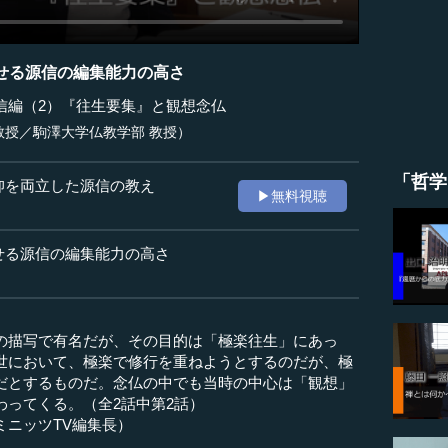
せる源信の編集能力の高さ
信編（2）『往生要集』と観想念仏
教授／駒澤大学仏教学部 教授）
「哲学
仰を両立した源信の教え
▶無料視聴
せる源信の編集能力の高さ
の描写で有名だが、その目的は「極楽往生」にあっ
世において、極楽で修行を重ねようとするのだが、極
だとするものだ。念仏の中でも当時の中心は「観想」
わってくる。（全2話中第2話）
ミニッツTV編集長）