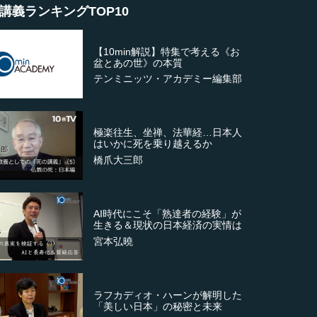
講義ランキングTOP10
【10min解説】特集で考える《お
盆とあの世》の本質
テンミニッツ・アカデミー編集部
極楽往生、坐禅、法華経…日本人
はいかに死を乗り越えるか
橋爪大三郎
AI時代にこそ「熟達者の経験」が
生きる＆現状の日本経済の実情は
宮本弘曉
ラフカディオ・ハーンが解明した
「美しい日本」の秘密と未来