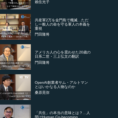
賴住光子
共産軍2万を金門島で殲滅…ただ
し一般人の命を守る軍人の本義を
重視
門田隆将
アメリカ人の心を震わせた20歳の
日系二世・三上弘文の翻訳
門田隆将
OpenAI創業者サム・アルトマン
とはいかなる人物なのか
桑原晃弥
「共生」の本当の意味とは？…人
間はHuman Co-becoming