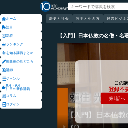
ホーム
歴史と社会
哲学と生き方
経営ビジネ
注目
【入門】日本仏教の名僧・名
新着
ランキング
を知る講義まとめ
編集長の見どころ
講師
ジャンル
この講
8月・9月
登録不
注目の新作講義
コラム
第1話へ
ログイン