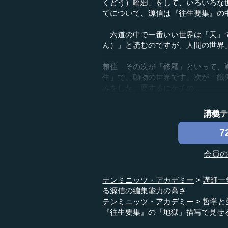
くどう）輪廻」をして、いろいろな
てについて、源信は『往生要集』の
六道の中で一番いい世界は「天」で
ん）」と読むのですが、人間の世界
賴住 その次が「修羅」といって、
生」で、動物の世界です。次が「餓
みをした、要するにケチの...
講義
7
会員
テンミニッツ・アカデミー
講師一
る源信の編集能力の高さ
テンミニッツ・アカデミー
哲学と
『往生要集』の「地獄」描写で見せ