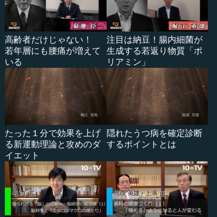
もうお一人、事例を持ってまいりました。「介護してい
た母親がガンに」のタイトルです。「母親まで倒れて、万
事休す…」と言うBさんは、大阪にお住まいの50代の方で
す。
高齢者だけじゃない！
注目は納豆！腸内細菌が
若年層にも腰痛が増えて
生成する若返り物質「ポ
この方はご両親と同居です。おそらくシングル（独身）
いる
リアミン」
の方だったと思うのですが、父親の足腰が不自由で介護が
必要になっていました。しかし、父親は介護保険の利用を
嫌がられたということです。ご高齢の方で「サービスなん
か使わない」という方は今、結構多いようです。
このBさんの父親もその利用を嫌がって、母親が介護をさ
たった１分で効果を上げ
隠れたうつ病を確定診断
れてきたそうです。ところが、その母親がガンを発症して
る新運動理論と攻めのダ
するポイントとは
入院・手術をすることになりました。
イエット
これはご自分のこととしてご想像いただくと分かります
が、皆さま「結構厳しいなぁ」と思われる...