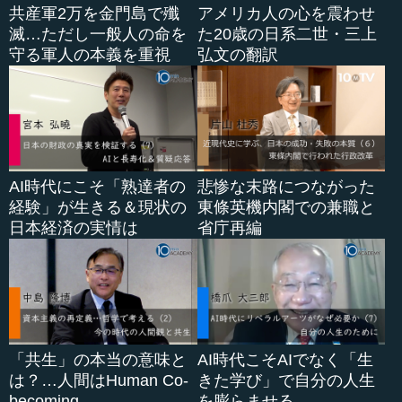
共産軍2万を金門島で殲
アメリカ人の心を震わせ
滅…ただし一般人の命を
た20歳の日系二世・三上
守る軍人の本義を重視
弘文の翻訳
AI時代にこそ「熟達者の
悲惨な末路につながった
経験」が生きる＆現状の
東條英機内閣での兼職と
日本経済の実情は
省庁再編
「共生」の本当の意味と
AI時代こそAIでなく「生
は？…人間はHuman Co-
きた学び」で自分の人生
becoming
を膨らませる