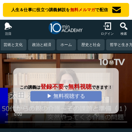
人生＆仕事に役立つ講義解説を
無料メルマガ
で配信
注目
ログイン
検索
芸術と文化
政治と経済
ホーム
歴史と社会
哲学と生き
登録不要
無料視聴
この講義は
で
できます！
▶ 無料視聴する