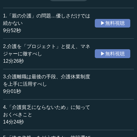
るのだ。講義では二つの事例を挙げて、「50代からの親の
収録日：2021年8月26日
介護」の現状と課題について解説する。（全5話中第1話）
追加日：2021年10月6日
1.「親の介護」の問題…優しさだけでは
カテゴリー：
続かない
▶無料視聴
社会・福祉
社会・福祉一般
9分52秒
≪全文≫
2.介護を「プロジェクト」と捉え、マネ
●どういう形で介護が始まるのか
ジャーに徹すべし
▶無料視聴
12分26秒
こんにちは。今日は「50代からの親の介護」ということ
で、お話をさせていただきます。私は介護・暮らしジャー
3.介護離職は最後の手段、介護休業制度
ナリストという肩書きで執筆・講演などをさせていただい
を上手に活用すべし
ています太田差惠子と申します。どうぞよろしくお願いい
9分01秒
たします。
4.「介護貧乏にならないため」に知って
50代からの親の介護がそろそろご心配な方、もうすでに
親の具合がちょっと悪くて心配しているという方、いろい
おくべきこと
ろな方がいらっしゃると思います。どういう形で介護が始
14分24秒
まるのかということから、まずシミュレーションをしてい
ただきたいと思います。