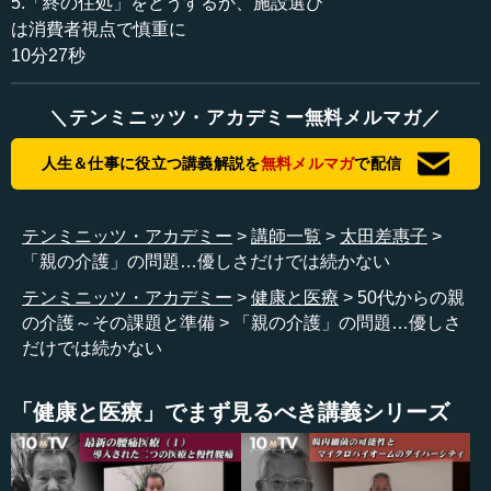
5.「終の住処」をどうするか、施設選び
は消費者視点で慎重に
お一人目はAさんです。「もしかして、介護？」というタ
10分27秒
イトル、「両親、元気だと思っていたが…」ということ
で、東京の50代の方の事例です。ご両親は岡山県のご実家
＼テンミニッツ・アカデミー無料メルマガ／
で暮らしています（父80代・母70代）。
人生＆仕事に役立つ講義解説を
無料メルマガ
で配信
父親が「最近、疲れる」と元気がなかった。母親は「歳
のせいよ」と言っていたけれども……。心配していたとこ
ろ、父親が脳梗塞で倒れた。幸いにも、もうすぐ退院だそ
テンミニッツ・アカデミー
講師一覧
太田差惠子
うです。でも、この先、両親二人だけで大丈夫なのか。
「親の介護」の問題…優しさだけでは続かない
自分は東京で、両親は岡山。どうしたものかということ
テンミニッツ・アカデミー
健康と医療
50代からの親
で、こういう状況の方も多いのではないかと思います。今
の介護～その課題と準備
「親の介護」の問題…優しさ
は、入院しても割と退院が早いのです。この方の場合、
だけでは続かない
（父親が）脳梗塞ということだったので、もしかするとリ
ハビリ病院などの提案もあったのかもしれませんが、あっ
「健康と医療」でまず見るべき講義シリーズ
という間に退院がやってきました。そうなると、「父親の
面倒をどうやって見るんだ」ということになりがちです。